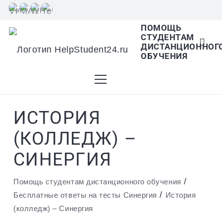
ПОМОЩЬ
СТУДЕНТАМ
В списке найденных результатов используйте
ДИСТАНЦИОННОГ
ОБУЧЕНИЯ
стрелки вверх и вниз для выбора и Enter для
ИСТОРИЯ
перехода на нужную страницу. Если у вас
(КОЛЛЕДЖ) –
СИНЕРГИЯ
устройство с тачскрином, используйте
/
Помощь студентам дистанционного обучения
/
Бесплатные ответы на тесты Синергия
История
(колледж) – Синергия
пролистывание или нажатие.