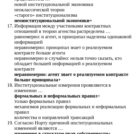
новой институциональной экономики
неоклассической теории
«старого» институционализма
неоинституциональной экономики+
Информация между участниками контрактных
отношений в теории агенства распределена …
равномерно: и агент, и принципал наделены одинаковой
информацией
неравномерно: принципал знает о реализуемом
контракте больше агента
неравномерно и случайно: нельзя точно сказать, кто
обладает большей информацией о реализуемом
контракте
неравномерно: агент знает о реализуемом контракте
больше принципала+
Институциональные измерения проявляются в
изменении …
формальных и неформальных правил
+
только формальных правил
механизмов реализации формальных и неформальных
правил
количества и направлений трансакций
Согласно Нopтy причиной институциональных
изменений являютcя …
изменения в структуре прав собственности
+