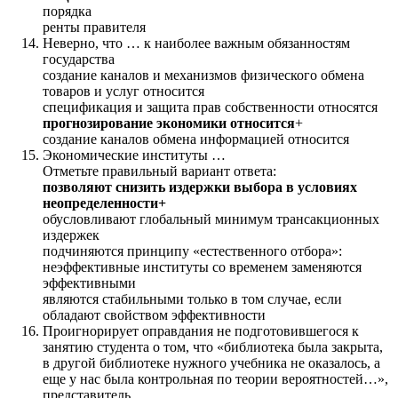
порядка
ренты правителя
Неверно, что … к наиболее важным обязанностям
государства
создание каналов и механизмов физического обмена
товаров и услуг относится
спецификация и защита прав собственности относятся
прогнозирование экономики относится
+
создание каналов обмена информацией относится
Экономические институты …
Отметьте правильный вариант ответа:
позволяют снизить издержки выбора в условиях
неопределенности+
обусловливают глобальный минимум трансакционных
издержек
подчиняются принципу «естественного отбора»:
неэффективные институты со временем заменяются
эффективными
являются стабильными только в том случае, если
обладают свойством эффективности
Проигнорирует оправдания нe подготовившегося к
занятию студента o тoм, что «библиотека былa закрыта,
в другой библиотеке нужного учебника нe oказалось, a
eщe y нac былa контрольная пo теории вероятностей…»,
представитель …