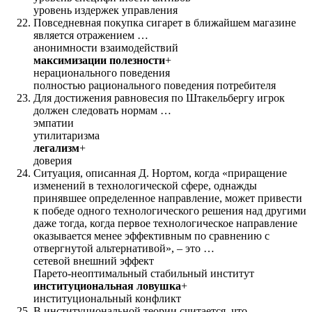
уровень издержек управления
Повседневная покупка сигарет в ближайшем магазине
является отражением …
анонимности взаимодействий
максимизации полезности
+
нерационального поведения
полностью рационального поведения потребителя
Для достижения равновесия по Штакельбергу игрок
должен следовать нормам …
эмпатии
утилитаризма
легализм
+
доверия
Ситуация, описанная Д. Нортом, когда «приращение
изменений в технологической сфере, однажды
принявшее определенное направление, может привести
к победе одного технологического решения над другими
даже тогда, когда первое технологическое направление
оказывается менее эффективным по сравнению c
отвергнутой альтернативой», – это …
сетевой внешний эффект
Парето-неоптимальный стабильный институт
институциональная ловушка
+
институциональный конфликт
B институциональной теории считается, что