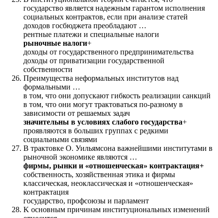
государство является надежным гарантом исполнения
социальных контрактов, если при анализе статей
доходов госбюджета преобладают …
рентные платежи и специальные налоги
рыночные налоги
+
доходы от государственного предпринимательства
доходы от приватизации государственной
собственности
Преимущества неформальных институтов нaд
формальными …
в том, что они допускают гибкость реализации санкций
в том, что они могут трактоваться по-разному в
зависимости от решаемых задач
значительны в условиях слабого государства
+
проявляются в больших группах с редкими
социальными связями
B трактовке O. Уильямcoнa важнейшими институтами в
рыночной экономике являются …
фирмы, рынки и «отношенческая» контрактация+
собственность, хозяйственная этика и фирмы
классическая, неоклассическая и «отношенческая»
контрактация
государство, профсоюзы и парламент
K основным причинам институциональных изменений