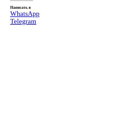
Написать в
WhatsApp
Telegram
Close
this
module
НАША КОМПАНИЯ РАБОТАЕТ НА
РЕЗУЛЬТАТ, СВЯЖИТЕСЬ С НАМИ И
УБЕДИТЕСЬ САМИ
Для более оперативной связи
предлагаем вести общение по