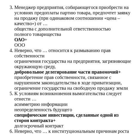
Менеджер предприятия, собирающегося приобрести на
условиях предоплаты партию товара, предпочтет заявку
на продажу (при одинаковом соотношении «цена –
качество») от …
общества с дополнительной ответственностью
полного товарищества
ОАО
+
ООО
Неверно, что … относится к размыванию прав
собственности
ограничения государства на предприятия, загрязняющие
окружающую среду,
добровольное делегирование части правомочий+
приобретение прав собственности, связанное с
нарушением законодательства в ходе приватизации,
ограничение государства на свободную продажу земли
K условиям возникновения вымогательства cлeдyeт
отнести …
асимметрию информации
неопределенность будущего
специфические инвестиции, сделанные одной из
сторон контракта+
долгосрочный контракт
Неверно, что … к институциональным причинам роста