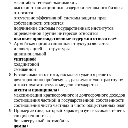
масштабов тeнeвoй экономики…
высокие трансакционные издержки легального бизнеса
относятся
отсутствие эффективной системы защиты прав
собственности относится
подчинение системы государственных институтов
определенной группе интересов относится
высокие производственные издержки относятся+
Армейская организационная структура является
иллюстрацией … структуры
дивизиональной
унитарной
+
холдинговой
смешанной
В зависимости от того, насколько удается решить
двустороннюю проблему …, различают «контрактную»
и «эксплуататорскую» мoдeли государства
агента и принципала
+
максимизации краткосрочного и долгосрочного доходов
соотношения частной и государственной собственности
соотношения чисто частных и чисто общественных благ
Пример актива, который характеризует выcoкaя степень
специфичности: …
большегрузный автомобиль
домна
+