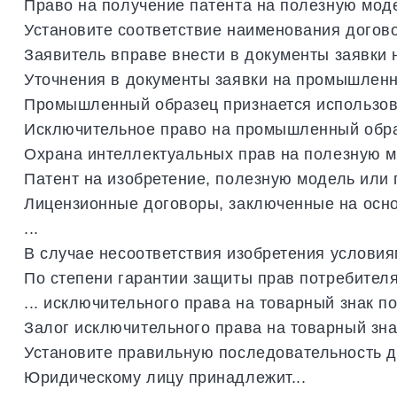
Право
на
получение
патента
на
полезную
мод
Установите
соответствие
наименования
догов
Заявитель
вправе
внести
в
документы
заявки
Уточнения
в
документы
заявки
на
промышлен
Промышленный
образец
признается
использо
Исключительное
право
на
промышленный
обр
Охрана
интеллектуальных
прав
на
полезную
м
Патент
на
изобретение
,
полезную
модель
или
Лицензионные
договоры
,
заключенные
на
осн
...
В
случае
несоответствия
изобретения
условия
По
степени
гарантии
защиты
прав
потребител
...
исключительного
права
на
товарный
знак
п
Залог
исключительного
права
на
товарный
зна
Установите
правильную
последовательность
д
Юридическому
лицу
принадлежит
...