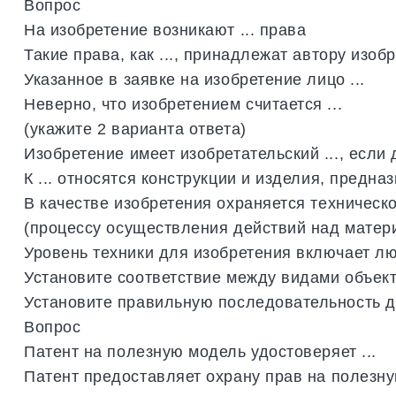
Вопрос
На
изобретение
возникают
...
права
Такие
права
,
как
...,
принадлежат
автору
изобр
Указанное
в
заявке
на
изобретение
лицо
...
Неверно
,
что
изобретением
считается
...
(
укажите
2
варианта
ответа
)
Изобретение
имеет
изобретательский
...,
если
К
...
относятся
конструкции
и
изделия
,
предназ
В
качестве
изобретения
охраняется
техническ
(
процессу
осуществления
действий
над
матер
Уровень
техники
для
изобретения
включает
л
Установите
соответствие
между
видами
объек
Установите
правильную
последовательность
д
Вопрос
Патент
на
полезную
модель
удостоверяет
...
Патент
предоставляет
охрану
прав
на
полезн