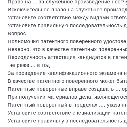
Право
на
...
за
служебное
произведение
неотч
Исключительное
право
на
служебное
произве
Установите
соответствие
между
видами
ответ
Установите
правильную
последовательность
д
Вопрос
Полномочия
патентного
поверенного
удостов
Неверно
,
что
в
качестве
патентных
поверенны
Периодичность
аттестация
кандидатов
в
пате
не
реже
...
в
год
За
проведение
квалификационного
экзамена
н
В
качестве
патентного
поверенного
может
быт
Патентные
поверенные
вправе
создавать
...
о
При
получении
материалов
дела
,
являющегос
Патентный
поверенный
в
пределах
...,
указанн
Установите
соответствие
специализации
патен
Установите
правильную
последовательность
д