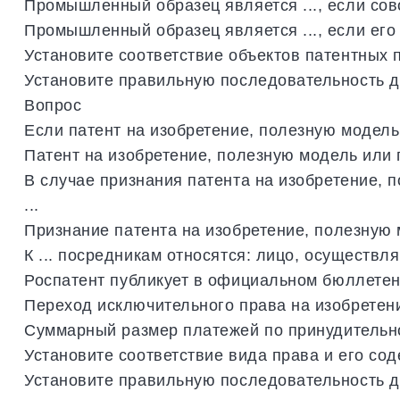
Промышленный
образец
является
...,
если
сов
Промышленный
образец
является
...,
если
его
Установите
соответствие
объектов
патентных
Установите
правильную
последовательность
д
Вопрос
Если
патент
на
изобретение
,
полезную
модель
Патент
на
изобретение
,
полезную
модель
или
В
случае
признания
патента
на
изобретение
,
п
...
Признание
патента
на
изобретение
,
полезную
К
...
посредникам
относятся
:
лицо
,
осуществл
Роспатент
публикует
в
официальном
бюллете
Переход
исключительного
права
на
изобретен
Суммарный
размер
платежей
по
принудительн
Установите
соответствие
вида
права
и
его
сод
Установите
правильную
последовательность
д