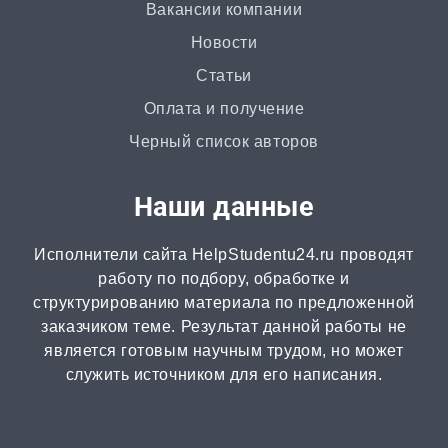
Вакансии компании
Статья
Новости
от 2 часов | от 500 ₽
Статьи
Доклад
Оплата и получение
от 3 часов | от 500 ₽
Черный список авторов
Онлайн-помощь
Наши данные
от 2 часов | от 300 ₽
Исполнители сайта HelpStudentu24.ru проводят
Рецензия
работу по подбору, обработке и
от 2 часов | от 500 ₽
структурированию материала по предложенной
заказчиком теме. Результат данной работы не
является готовым научным трудом, но может
Монография
служить источником для его написания.
2 часа | от 1000 ₽
ВКР