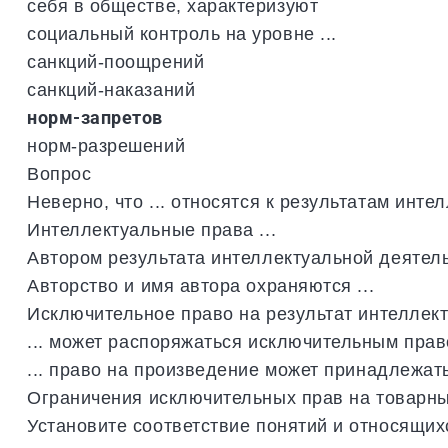
себя в обществе, характеризуют
социальный контроль на уровне ...
санкций-поощрений
санкций-наказаний
норм-запретов
норм-разрешений
Вопрос
Неверно
,
что
...
относятся
к
результатам
интел
Интеллектуальные
права
...
Автором
результата
интеллектуальной
деятел
Авторство
и
имя
автора
охраняются
...
Исключительное
право
на
результат
интеллек
...
может
распоряжаться
исключительным
прав
...
право
на
произведение
может
принадлежат
Ограничения
исключительных
прав
на
товарн
Установите
соответствие
понятий
и
относящих