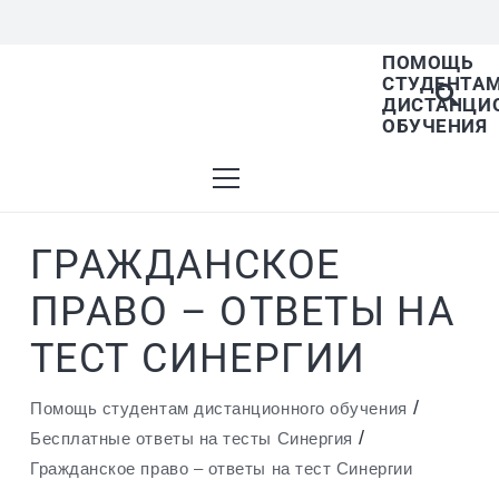
ПОМОЩЬ
СТУДЕНТА
В списке найденных результатов используйте
ДИСТАНЦИ
ОБУЧЕНИЯ
стрелки вверх и вниз для выбора и Enter для
ГРАЖДАНСКОЕ
перехода на нужную страницу. Если у вас
ПРАВО – ОТВЕТЫ НА
ТЕСТ СИНЕРГИИ
устройство с тачскрином, используйте
/
Помощь студентам дистанционного обучения
/
Бесплатные ответы на тесты Синергия
Гражданское право – ответы на тест Синергии
пролистывание или нажатие.