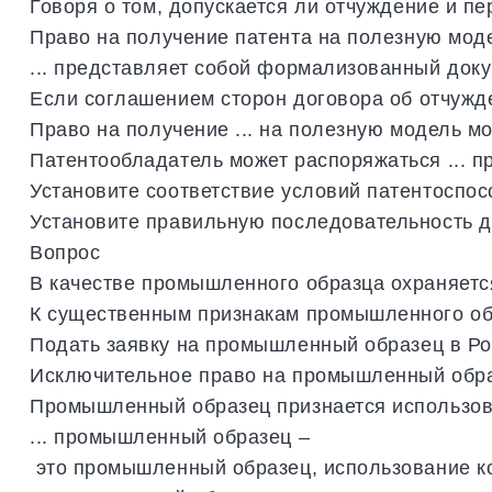
Говоря
о
том
,
допускается
ли
отчуждение
и
пе
Право
на
получение
патента
на
полезную
мод
...
представляет
собой
формализованный
доку
Если
соглашением
сторон
договора
об
отчужд
Право
на
получение
...
на
полезную
модель
мо
Патентообладатель
может
распоряжаться
...
п
Установите
соответствие
условий
патентоспос
Установите
правильную
последовательность
д
Вопрос
В
качестве
промышленного
образца
охраняетс
К
существенным
признакам
промышленного
о
Подать
заявку
на
промышленный
образец
в
Ро
Исключительное
право
на
промышленный
обр
Промышленный
образец
признается
использо
...
промышленный
образец
–
это
промышленный
образец
,
использование
к