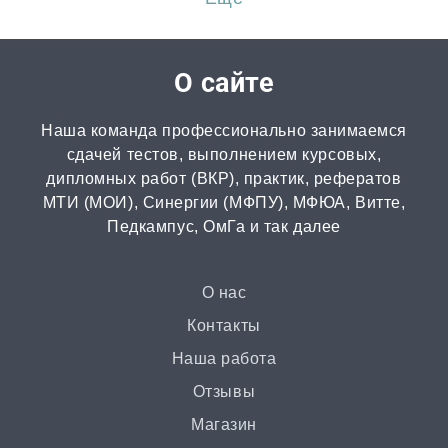
Перевод
от 2 часов | от 300 ₽
О сайте
Диссертация
Наша команда профессионально занимаемся
от 15 дней | от 15000 ₽
сдачей тестов, выполнением курсовых,
дипломных работ (ВКР), практик, рефератов
МТИ (МОИ), Синергии (МФПУ), МФЮА, Витте,
Бизнес-план
Педкампус, ОмГа и так далее
от 3 часов | от 500 ₽
Презентация
О нас
от 3 часов | от 500 ₽
Контакты
Наша работа
Ответы на билеты
Отзывы
от 2 часов | от 400 ₽
Магазин