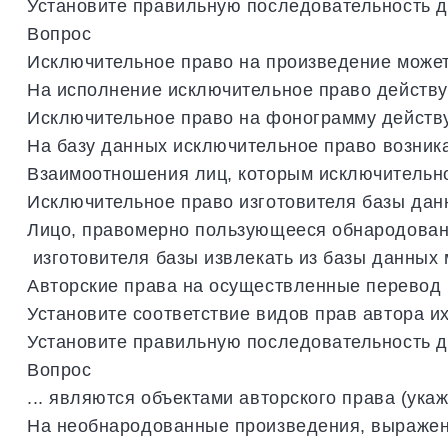
Установите
правильную
последовательность
д
Вопрос
Исключительное
право
на
произведение
може
На
исполнение
исключительное
право
действу
Исключительное
право
на
фонограмму
действ
На
базу
данных
исключительное
право
возник
Взаимоотношения
лиц
,
которым
исключительн
Исключительное
право
изготовителя
базы
дан
Лицо
,
правомерно
пользующееся
обнародова
изготовителя
базы
извлекать
из
базы
данных
Авторские
права
на
осуществленные
перевод
Установите
соответствие
видов
прав
автора
и
Установите
правильную
последовательность
д
Вопрос
...
являются
объектами
авторского
права
(
укаж
На
необнародованные
произведения
,
выраже