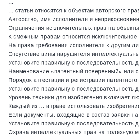
...
...
статьи
относятся
к
объектам
авторского
пра
Авторство
,
имя
исполнителя
и
неприкосновенн
Ограничения
исключительных
прав
на
объект
К
смежным
правам
относится
исключительное
На
права
требования
исполнителя
к
другим
ли
Отсутствие
вины
нарушителя
интеллектуальн
Установите
правильную
последовательность
д
Наименование
«
патентный
поверенный
»
или
с
Порядок
аттестации
и
регистрации
патентного
Установите
правильную
последовательность
д
Уровень
техники
для
изобретения
включает
л
Каждый
из
...
вправе
использовать
изобретени
Если
документы
,
входящие
в
состав
заявки
на
Установите
правильную
последовательность
д
Охрана
интеллектуальных
прав
на
полезную
м