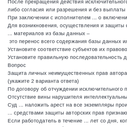
После
прекращения
действия
исключительног
либо
согласия
или
разрешения
и
без
выплаты
При
заключении
с
исполнителем
...
о
включен
Для
возникновения
,
осуществления
и
защиты
...
материалов
из
базы
данных
–
это
перенос
всего
содержания
базы
данных
и
Установите
соответствие
субъектов
их
правов
Установите
правильную
последовательность
д
Вопрос
Защита
личных
неимущественных
прав
автор
(
укажите
2
варианта
ответа
)
По
договору
об
отчуждении
исключительного
Отсутствие
вины
нарушителя
интеллектуальн
Суд
...
наложить
арест
на
все
экземпляры
про
...
средствами
защиты
авторских
прав
признаю
Если
работодатель
в
течение
...
лет
со
дня
,
ко