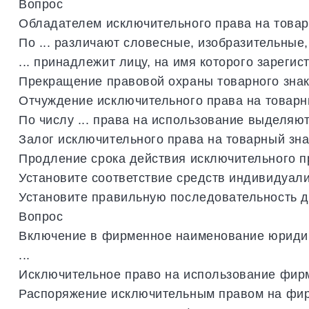
Вопрос
Обладателем
исключительного
права
на
това
По
...
различают
словесные
,
изобразительные
...
принадлежит
лицу
,
на
имя
которого
зарегис
Прекращение
правовой
охраны
товарного
зна
Отчуждение
исключительного
права
на
товар
По
числу
...
права
на
использование
выделяют
Залог
исключительного
права
на
товарный
зна
Продление
срока
действия
исключительного
п
Установите
соответствие
средств
индивидуал
Установите
правильную
последовательность
д
Вопрос
Включение
в
фирменное
наименование
юриди
...
Исключительное
право
на
использование
фир
Распоряжение
исключительным
правом
на
фи