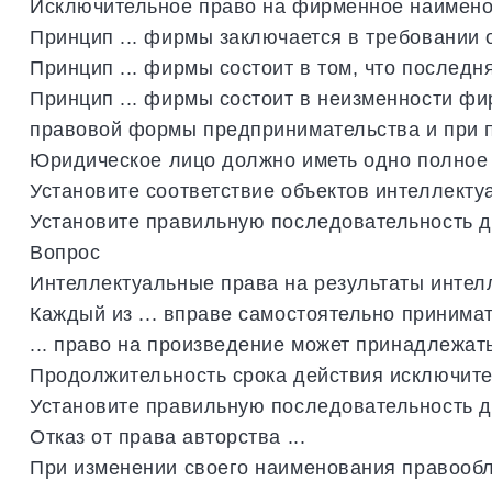
Исключительное
право
на
фирменное
наимен
Принцип
...
фирмы
заключается
в
требовании
Принцип
...
фирмы
состоит
в
том
,
что
последн
Принцип
...
фирмы
состоит
в
неизменности
фи
правовой
формы
предпринимательства
и
при
Юридическое
лицо
должно
иметь
одно
полное
Установите
соответствие
объектов
интеллекту
Установите
правильную
последовательность
д
Вопрос
Интеллектуальные
права
на
результаты
интел
Каждый
из
...
вправе
самостоятельно
принима
...
право
на
произведение
может
принадлежат
Продолжительность
срока
действия
исключите
Установите
правильную
последовательность
д
Отказ
от
права
авторства
...
При
изменении
своего
наименования
правооб