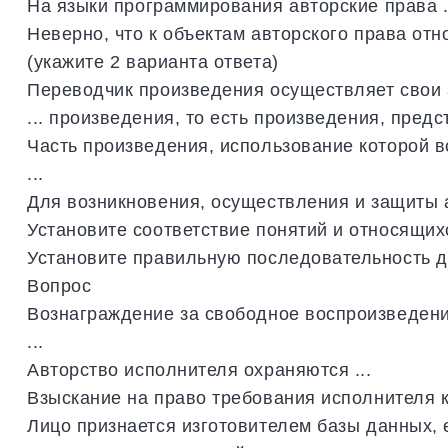
На
языки
программирования
авторские
права
.
Неверно
,
что
к
объектам
авторского
права
отн
(
укажите
2
варианта
ответа
)
Переводчик
произведения
осуществляет
свои
...
произведения
,
то
есть
произведения
,
предс
Часть
произведения
,
использование
которой
в
...
Для
возникновения
,
осуществления
и
защиты
Установите
соответствие
понятий
и
относящих
Установите
правильную
последовательность
д
Вопрос
Вознаграждение
за
свободное
воспроизведен
...
Авторство
исполнителя
охраняются
...
Взыскание
на
право
требования
исполнителя
Лицо
признается
изготовителем
базы
данных
,