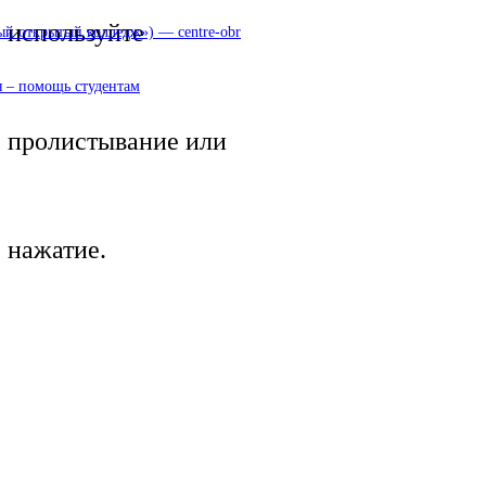
используйте
 открытый колледж») — centre-obr
 – помощь студентам
пролистывание или
нажатие.