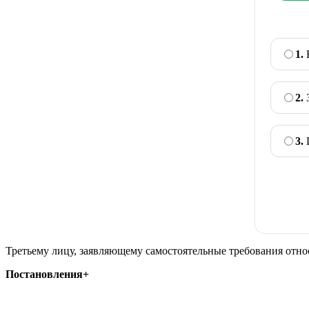
1.
Н
2.
З
3.
П
Третьему лицу, заявляющему самостоятельные требования отно
Постановления+