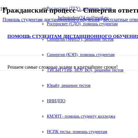
Гражданский процесс – Синергия ответ
Росдистант (ТГУ), решение тестов
helpstudent24.ru@mail.ru
Помощь студентам дистанционного обучения
/
Бесплатные отв
Роспросвет (СДО), помощь студентам
ПОМОЩЬ СТУДЕНТАМ ДИСТАНЦИОННОГО ОБУЧЕНИ
Синергия (МФПУ), решение тестов
Синергия (КЭП), помощь студентам
Решаем самые сложные задачи в кратчайшие сроки!
ТИСБИ (ТИБ, НОУ ВО), решение тестов
Юрайт, решение тестов
НИИДПО
КМЭПТ- помощь студенту колледжа
НСПК тесты- помощь студентам