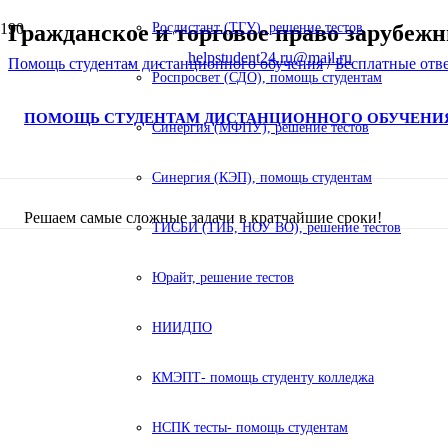
Гражданское и торговое право зарубеж
Росдистант (ТГУ), решение тестов
helpstudent24.ru@mail.ru
Помощь студентам дистанционного обучения
/
Бесплатные отв
Роспросвет (СДО), помощь студентам
ПОМОЩЬ СТУДЕНТАМ ДИСТАНЦИОННОГО ОБУЧЕНИ
Синергия (МФПУ), решение тестов
Синергия (КЭП), помощь студентам
Решаем самые сложные задачи в кратчайшие сроки!
ТИСБИ (ТИБ, НОУ ВО), решение тестов
Юрайт, решение тестов
НИИДПО
КМЭПТ- помощь студенту колледжа
НСПК тесты- помощь студентам