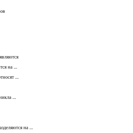
ров
 являются
я на ...
носят ...
икла ...
деляются на ...