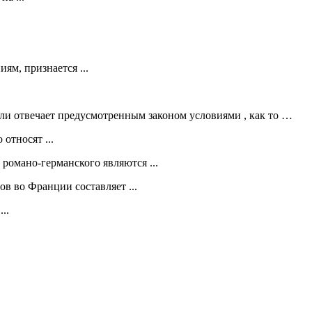
ям, признается ...
сли отвечает предусмотренным законом условиями , как то …
относят ...
романо-германского являются ...
в во Франции составляет ...
..