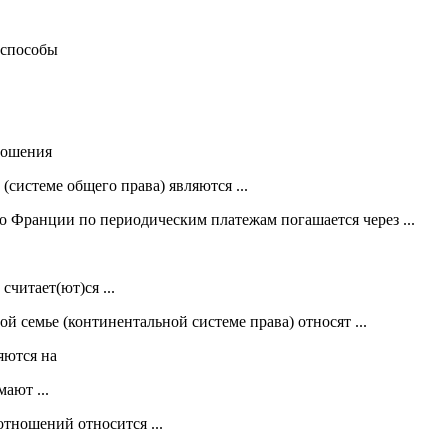
 способы
ношения
системе общего права) являются ...
о Франции по периодическим платежам погашается через ...
читает(ют)ся ...
й семье (континентальной системе права) относят ...
яются на
ают ...
тношений относится ...