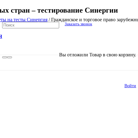
ных стран – тестирование Синергии
еты на тесты Синергия
/
Гражданское и торговое право зарубежн
Заказать звонок
Я
В списке найденных результатов исполь
Вы отложили
Товар
в свою корзину.
Войти