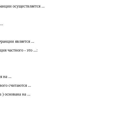
анции осуществляется ...
..
анции является ...
я частного - это ...:
на ...
го считаются ...
) основана на ...