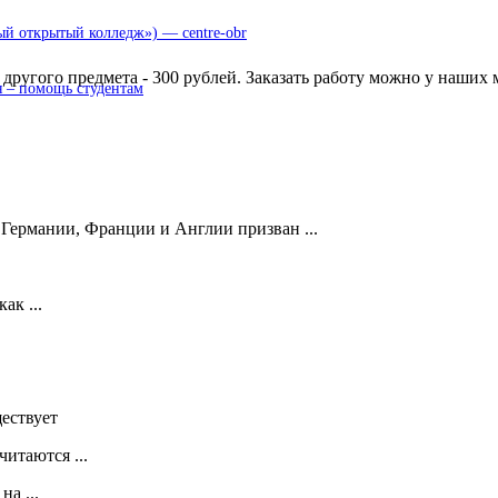
 открытый колледж») — centre-obr
другого предмета - 300 рублей. Заказать работу можно у наших 
 – помощь студентам
 Германии, Франции и Англии призван ...
ак ...
ествует
итаются ...
а ...