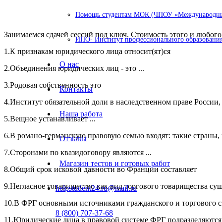
Помощь студентам МОК (ЧПОУ «Международный
Занимаемся сдачей сессий под ключ. Стоимость этого и любого 
ИПО- Институт профессионального образования
1.К признакам юридического лица относит(ят)ся
О нас
2.Объединения юридических лиц - это ...
3.Родовая собственность это
Контакты
4.Институт обязательной доли в наследственном праве России,
Наша работа
5.Вещное устанавливает ...
6.В романо-германскую правовую семью входят: такие страны, к
Отзывы
7.Сторонами по квазидоговору являются ...
Магазин тестов и готовых работ
8.Общий срок исковой давности во Франции составляет
9.Негласное товарищество как вид торгового товарищества сущ
helpstudent24.ru@mail.ru
10.В ФРГ основными источниками гражданского и торгового сч
8 (800) 707-37-68
11.Юридические лица в правовой системе ФРГ подразделяются н