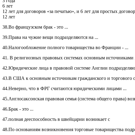
3 года
6 лет
12 лет для договоров «за печатью», и 6 лет для простых догово
12 лет
38.Во французском брак - это ...
39.Права на чужие вещи подразделяются на ...
40.Налогообложение полного товарищества во Франции - ...
41. В религиозных правовых системах основным источниками
42.Юридические лица в правовой системе Англии подразделяютс
43.В США к основным источникам гражданского и торгового от
44.Неверно, что в ФРГ считаются юридическими лицами ...
45.Англосаксонская правовая семья (система общего права) возн
46.Брак - это ...
47.полная дееспособность в швейцарии возникает с
48.По основаниям возникновения торговые товарищества подраз