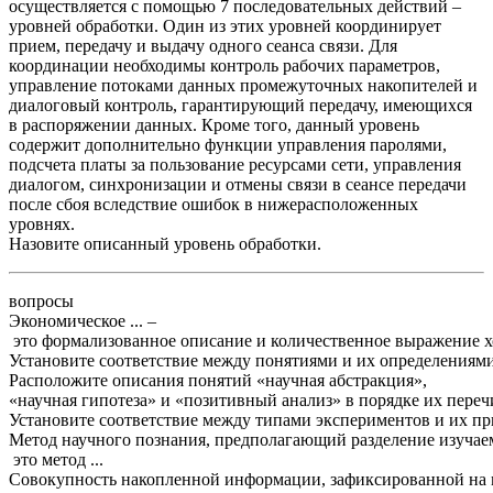
осуществляется с помощью 7 последовательных действий –
уровней обработки. Один из этих уровней координирует
прием, передачу и выдачу одного сеанса связи. Для
координации необходимы контроль рабочих параметров,
управление потоками данных промежуточных накопителей и
диалоговый контроль, гарантирующий передачу, имеющихся
в распоряжении данных. Кроме того, данный уровень
содержит дополнительно функции управления паролями,
подсчета платы за пользование ресурсами сети, управления
диалогом, синхронизации и отмены связи в сеансе передачи
после сбоя вследствие ошибок в нижерасположенных
уровнях.
Назовите описанный уровень обработки.
вопросы
Экономическое
... –
это
формализованное
описание
и
количественное
выражение
х
Установите
соответствие
между
понятиями
и
их
определениям
Расположите
описания
понятий
«
научная
абстракция
»,
«
научная
гипотеза
»
и
«
позитивный
анализ
»
в
порядке
их
переч
Установите
соответствие
между
типами
экспериментов
и
их
пр
Метод
научного
познания
,
предполагающий
разделение
изучае
это
метод
...
Совокупность
накопленной
информации
,
зафиксированной
на