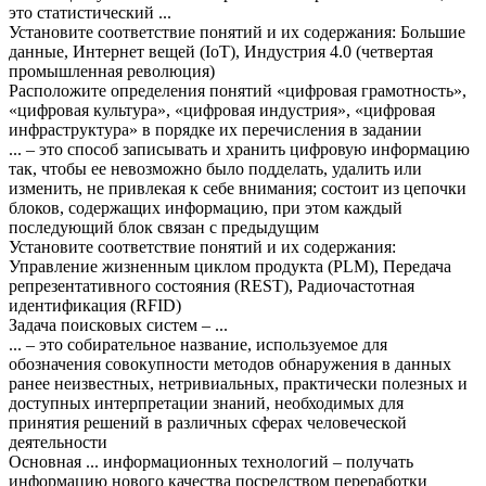
это статистический ...
Установите соответствие понятий и их содержания: Большие
данные, Интернет вещей (IoT), Индустрия 4.0 (четвертая
промышленная революция)
Расположите определения понятий «цифровая грамотность»,
«цифровая культура», «цифровая индустрия», «цифровая
инфраструктура» в порядке их перечисления в задании
... – это способ записывать и хранить цифровую информацию
так, чтобы ее невозможно было подделать, удалить или
изменить, не привлекая к себе внимания; состоит из цепочки
блоков, содержащих информацию, при этом каждый
последующий блок связан с предыдущим
Установите соответствие понятий и их содержания:
Управление жизненным циклом продукта (PLM), Передача
репрезентативного состояния (REST), Радиочастотная
идентификация (RFID)
Задача поисковых систем – ...
... – это собирательное название, используемое для
обозначения совокупности методов обнаружения в данных
ранее неизвестных, нетривиальных, практически полезных и
доступных интерпретации знаний, необходимых для
принятия решений в различных сферах человеческой
деятельности
Основная ... информационных технологий – получать
информацию нового качества посредством переработки