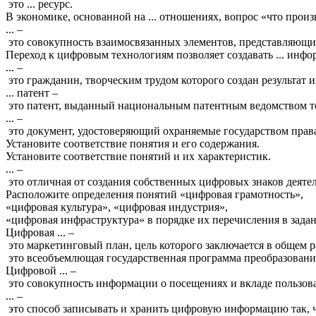
это
...
ресурс
.
В
экономике
,
основанной
на
...
отношениях
,
вопрос
«
что
произ
... –
это
совокупность
взаимосвязанных
элементов
,
представляющи
Переход
к
цифровым
технологиям
позволяет
создавать
...
инфо
... –
это
гражданин
,
творческим
трудом
которого
создан
результат
и
...
патент
–
это
патент
,
выданный
национальным
патентным
ведомством
т
... –
это
документ
,
удостоверяющий
охраняемые
государством
прав
Установите
соответствие
понятия
и
его
содержания
.
Установите
соответствие
понятий
и
их
характеристик
.
... –
это
отличная
от
создания
собственных
цифровых
знаков
деяте
Расположите
определения
понятий
«
цифровая
грамотность
»,
«
цифровая
культура
», «
цифровая
индустрия
»,
«
цифровая
инфраструктура
»
в
порядке
их
перечисления
в
зада
Цифровая
... –
это
маркетинговый
план
,
цель
которого
заключается
в
общем
р
это
всеобъемлющая
государственная
программа
преобразован
Цифровой
... –
это
совокупность
информации
о
посещениях
и
вкладе
пользов
... –
это
способ
записывать
и
хранить
цифровую
информацию
так
,