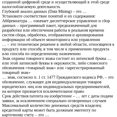
созданной цифровой среде и осуществляющий в этой среде
налогооблагаемую деятельность
Глубокий анализ данных (Data Mining) – это …
Установите соответствие понятий и их содержания:
Аббревиатура … означает диспетчерское управление и сбор
данных – программный пакет, предназначенный для
разработки или обеспечения работы в реальном времени
систем сбора, обработки, отображения и архивирования
информации об объекте мониторинга или управления
… – это техническое решение в любой области, относящееся к
продукту или способу, в том числе к применению продукта
или способа по определенному назначению
Знак охраны товарного знака состоит из латинской буквы …
или этой латинской буквы в окружности, либо словесного
обозначения «товарный знак» или «зарегистрированный
товарный знак»
… знак, согласно п. 1 ст. 1477 Гражданского кодекса РФ, – это
обозначение, служащее для индивидуализации товаров
юридических лиц или индивидуальных предпринимателей,
на которое признается исключительное право
Срок действия патента на изобретение – … лет с даты подачи
заявки, за исключением специально оговоренных случаев
Максимальной количество денежных средств владелец
кредитной карты может быть должным эмитенту по
карточному счету – это …