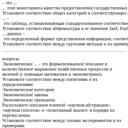
–
это
...
...
этап
мониторинга
качества
предоставления
государственных
Установите
соответствие
общих
категорий
и
соответствующих
... –
это
таблица
,
устанавливающая
стандартизованное
соответстви
Установите
соответствие
аббревиатуры
и
ее
значения
:
IaaS
,
Paa
...
данных
–
это
определенный
формат
представления
информации
,
соотве
Установите
соответствие
между
группами
методов
и
их
приме
вопросы
Экономическое ... – это формализованное описание и
количественное выражение хозяйственных процессов и
явлений (с помощью математики и эконометрики).
Установите соответствие между понятиями и их
определениями:
Экономические категории
Экономические законы
Экономические принципы
Расположите описания понятий «научная абстракция»,
«научная гипотеза» и «позитивный анализ» в порядке их
перечисления.
Установите соответствие между типами экспериментов и их
примерами.