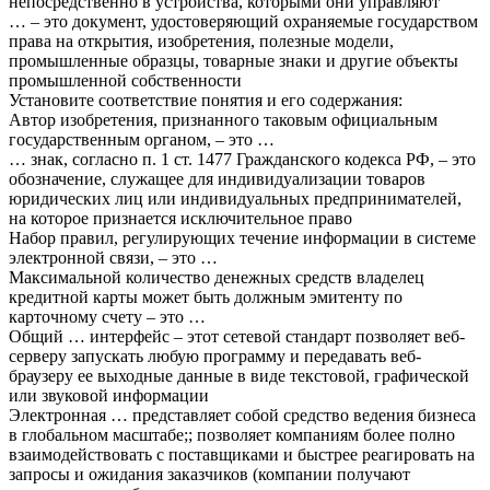
непосредственно в устройства, которыми они управляют
… – это документ, удостоверяющий охраняемые государством
права на открытия, изобретения, полезные модели,
промышленные образцы, товарные знаки и другие объекты
промышленной собственности
Установите соответствие понятия и его содержания:
Автор изобретения, признанного таковым официальным
государственным органом, – это …
… знак, согласно п. 1 ст. 1477 Гражданского кодекса РФ, – это
обозначение, служащее для индивидуализации товаров
юридических лиц или индивидуальных предпринимателей,
на которое признается исключительное право
Набор правил, регулирующих течение информации в системе
электронной связи, – это …
Максимальной количество денежных средств владелец
кредитной карты может быть должным эмитенту по
карточному счету – это …
Общий … интерфейс – этот сетевой стандарт позволяет веб-
серверу запускать любую программу и передавать веб-
браузеру ее выходные данные в виде текстовой, графической
или звуковой информации
Электронная … представляет собой средство ведения бизнеса
в глобальном масштабе;; позволяет компаниям более полно
взаимодействовать с поставщиками и быстрее реагировать на
запросы и ожидания заказчиков (компании получают