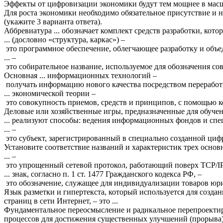
Эффекты
от
цифровизации
экономики
будут
тем
мощнее
в
мас
Для
роста
экономики
необходимо
обязательное
присутствие
и
н
(
укажите
3
варианта
ответа
).
Аббревиатура
...
обозначает
комплект
средств
разработки
,
кото
... (
дословно
«
структура
,
каркас
») –
это
программное
обеспечение
,
облегчающее
разработку
и
объе
... –
это
собирательное
название
,
используемое
для
обозначения
со
Основная
...
информационных
технологий
–
получать
информацию
нового
качества
посредством
перерабо
...
экономической
теории
–
это
совокупность
приемов
,
средств
и
принципов
,
с
помощью
к
Деловые
или
хозяйственные
игры
,
предназначенные
для
обуче
...
реализуют
способы
:
ведения
информационных
фондов
и
спе
... –
это
субъект
,
зарегистрированный
в
специально
созданной
циф
Установите
соответствие
названий
и
характеристик
трех
основ
... –
это
упрощенный
сетевой
протокол
,
работающий
поверх
TCP
/
I
...
знак
,
согласно
п
.
1
ст
.
1477
Гражданского
кодекса
РФ
, –
это
обозначение
,
служащее
для
индивидуализации
товаров
юр
Язык
разметки
и
гипертекста
,
который
используется
для
создан
страниц
в
сети
Интернет
, –
это
...
Фундаментальное
переосмысление
и
радикальное
перепроекти
процессов
для
достижения
существенных
улучшений
(
прорыва