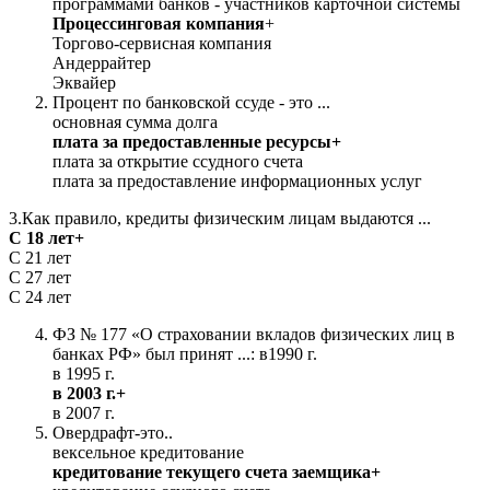
программами банков - участников карточной системы
Процессинговая компания
+
Торгово-сервисная компания
Андеррайтер
Эквайер
Процент по банковской ссуде - это ...
основная сумма долга
плата за предоставленные ресурсы+
плата за открытие ссудного счета
плата за предоставление информационных услуг
3.Как правило, кредиты физическим лицам выдаются ...
С 18 лет+
С 21 лет
С 27 лет
С 24 лет
ФЗ № 177 «О страховании вкладов физических лиц в
банках РФ» был принят ...: в1990 г.
в 1995 г.
в 2003 г.+
в 2007 г.
Овердрафт-это..
вексельное кредитование
кредитование текущего счета заемщика+