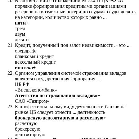
В соответствии с Положением № 254-П ЦБ РФ «О
порядке формирования кредитными организациями
резервов на возможные потери по ссудам» ссуды делятся
на категории, количество которых равно ...
пяти+
трем
двум
десяти
Кредит, полученный под залог недвижимости, - это ...
овердрафт
бланковый кредит
вексельный кредит
ипотека+
Органом управления системой страхования вкладов
является государственная корпорация ...
ЦБ РФ
«Внешэкономбанк»
Агентство по страхованию вкладов»+
ОАО «Газпром»
К профессиональному виду деятельности банков на
рынке ЦБ следует отнести ... деятельность
брокерскую депозитарную и расчетную+
расчетную
брокерскую
депозитарную