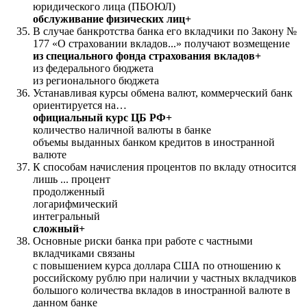
юридического лица (ПБОЮЛ)
обслуживание физических лиц+
В случае банкротства банка его вкладчики по Закону №
177 «О страховании вкладов...» получают возмещение
из специального фонда страхования вкладов+
из федерального бюджета
из регионального бюджета
Устанавливая курсы обмена валют, коммерческий банк
ориентируется на…
официальный курс ЦБ РФ+
количество наличной валюты в банке
объемы выданных банком кредитов в иностранной
валюте
К способам начисления процентов по вкладу относится
лишь ... процент
продолженный
логарифмический
интегральный
сложный+
Основные риски банка при работе с частными
вкладчиками связаны
с повышением курса доллара США по отношению к
российскому рублю при наличии у частных вкладчиков
большого количества вкладов в иностранной валюте в
данном банке