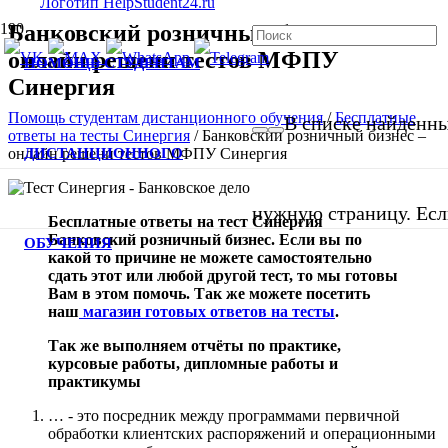
Банковский розничный бизнес –
онлайн решени тестов МФПУ
ПОМОЩЬ СТУДЕНТАМ
Синергия
Помощь студентам дистанционного обучения
/
Бесплатные
В списке найденных
ответы на тесты Синергия
/
Банковский розничный бизнес –
ДИСТАНЦИОННОГО
онлайн решени тестов МФПУ Синергия
нужную страницу. Если
Бесплатные ответы на тест Синергия
Банковский розничный бизнес. Если вы по
ОБУЧЕНИЯ
какой то причине не можете самостоятельно
сдать этот или любой другой тест, то мы готовы
Вам в этом помочь. Так же можете посетить
наш
магазин готовых ответов на тесты
.
Так же выполняем отчёты по практике,
курсовые работы, дипломные работы и
практикумы
… - это посредник между программами первичной
обработки клиентских распоряжений и операционными