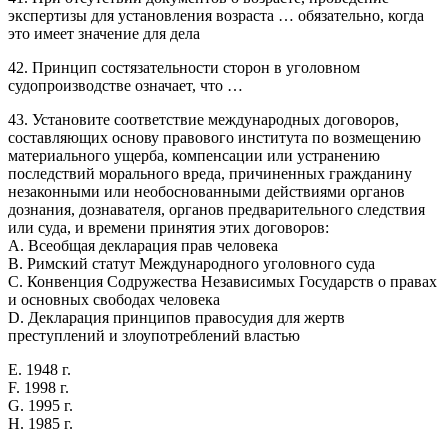
экспертизы для установления возраста … обязательно, когда
это имеет значение для дела
42. Принцип состязательности сторон в уголовном
судопроизводстве означает, что …
43. Установите соответствие международных договоров,
составляющих основу правового института по возмещению
материального ущерба, компенсации или устранению
последствий морального вреда, причиненных гражданину
незаконными или необоснованными действиями органов
дознания, дознавателя, органов предварительного следствия
или суда, и времени принятия этих договоров:
A. Всеобщая декларация прав человека
B. Римский статут Международного уголовного суда
C. Конвенция Содружества Независимых Государств о правах
и основных свободах человека
D. Декларация принципов правосудия для жертв
преступлений и злоупотреблений властью
E. 1948 г.
F. 1998 г.
G. 1995 г.
H. 1985 г.