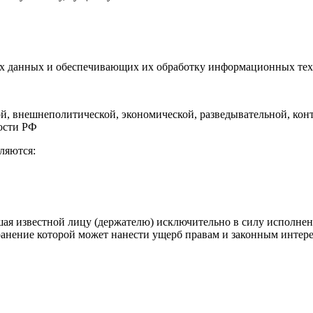
ых данных и обеспечивающих их обработку информационных тех
й, внешнеполитической, экономической, разведывательной, кон
ости РФ
ляются:
ая известной лицу (держателю) исключительно в силу исполнен
нение которой может нанести ущерб правам и законным интереса