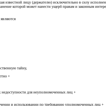
ая известной лицу (держателю) исключительно в силу исполнен
нение которой может нанести ущерб правам и законным интереса
 являются
рственную тайну,
етно +
х недоступности для неуполномоченных лиц +
учении и использовании по требованию уполномоченных лиц +