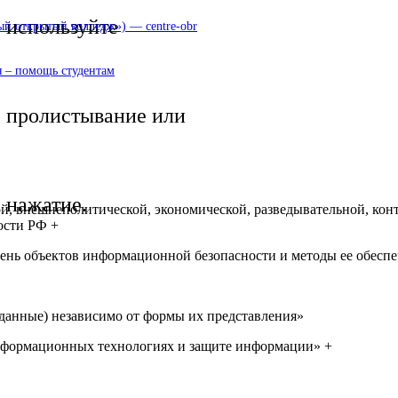
используйте
 открытый колледж») — centre-obr
 – помощь студентам
пролистывание или
нажатие.
й, внешнеполитической, экономической, разведывательной, кон
ости РФ +
чень объектов информационной безопасности и методы ее обесп
 данные) независимо от формы их представления»
формационных технологиях и защите информации» +