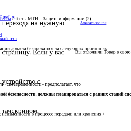
@mail.ru
тесты
/
Тесты МТИ – Защита информации (2)
перехода на нужную
Заказать звонок
Я
ации должна базироваться на следующих принципах
страницу. Если у вас
Вы отложили
Товар
в свою 
устройство с
 «своевременности» предполагает, что
ой безопасности, должны планироваться с ранних стадий си
тачскрином,
 неизменности в процессе передачи или хранения +