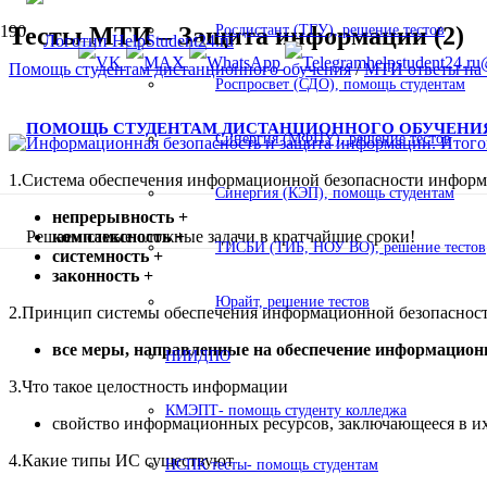
Тесты МТИ – Защита информации (2)
Росдистант (ТГУ), решение тестов
helpstudent24.ru
Помощь студентам дистанционного обучения
/
МТИ ответы на 
Роспросвет (СДО), помощь студентам
ПОМОЩЬ СТУДЕНТАМ ДИСТАНЦИОННОГО ОБУЧЕНИ
Синергия (МФПУ), решение тестов
1.Система обеспечения информационной безопасности информ
Синергия (КЭП), помощь студентам
непрерывность +
Решаем самые сложные задачи в кратчайшие сроки!
комплексность +
ТИСБИ (ТИБ, НОУ ВО), решение тестов
системность +
законность +
Юрайт, решение тестов
2.Принцип системы обеспечения информационной безопасности
все меры, направленные на обеспечение информационн
НИИДПО
3.Что такое целостность информации
КМЭПТ- помощь студенту колледжа
свойство информационных ресурсов, заключающееся в их
4.Какие типы ИС существуют
НСПК тесты- помощь студентам