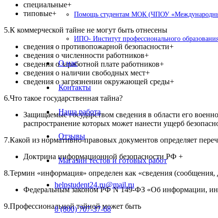
специальные+
типовые+
Помощь студентам МОК (ЧПОУ «Международный
5.К коммерческой тайне не могут быть отнесены
ИПО- Институт профессионального образования
сведения о противопожарной безопасности+
сведения о численности работников+
О нас
сведения о заработной плате работников+
сведения о наличии свободных мест+
сведения о загрязнении окружающей среды+
Контакты
6.Что такое государственная тайна?
Наша работа
Защищаемые государством сведения в области его военно
распространение которых может нанести ущерб безопасн
Отзывы
7.Какой из нормативно-правовых документов определяет пере
Доктрина информационной безопасности РФ +
Магазин тестов и готовых работ
8.Термин «информация» определен как «сведения (сообщения,
helpstudent24.ru@mail.ru
Федеральным законом РФ N 149-ФЗ «Об информации, ин
9.Профессиональной тайной может быть
8 (800) 707-37-68