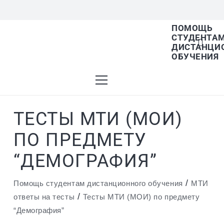
ПОМОЩЬ
СТУДЕНТА
В списке найденных результатов используйте
ДИСТАНЦИ
ОБУЧЕНИЯ
стрелки вверх и вниз для выбора и Enter для
ТЕСТЫ МТИ (МОИ)
перехода на нужную страницу. Если у вас
ПО ПРЕДМЕТУ
“ДЕМОГРАФИЯ”
устройство с тачскрином, используйте
/
Помощь студентам дистанционного обучения
МТИ
/
ответы на тесты
Тесты МТИ (МОИ) по предмету
“Демография”
пролистывание или нажатие.