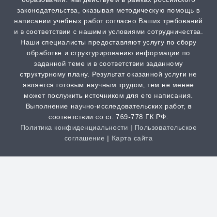
от 2 часов | от 500 ₽
законодательства, оказывая методическую помощь в
написании учебных работ согласно Ваших требований
РИНЦ
и в соответствии с нашими условиями сотрудничества.
от 2 часов | от 500 ₽
Наши специалисты предоставляют услугу по сбору
обработке и структурированию информации по
заданной теме и в соответствии заданному
Шпаргалка
структурному плану. Результат оказанной услуги не
от 1 часа | от 300 ₽
является готовым научным трудом, тем не менее
может послужить источником для его написания.
Выполнение научно-исследовательских работ, в
Дистанционная задача
соответствии со ст. 769-778 ГК РФ.
от 1 часа | от 300 ₽
Политика конфиденциальности
|
Пользовательское
соглашение
|
Карта сайта
Творческая работа
от 3 часов | от 200 ₽
Clos
this
Антиплагиат
modu
от 1 часа | от 100 ₽