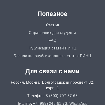
ВКР
от 3 дней | от 5000 ₽
Полезное
РГР
Статьи
от 1 дня | от 700 ₽
Справочник для студента
FAQ
Маркетинговое исследование
Публикация статей РИНЦ
от 4 часов | от 500 ₽
Бесплатно опубликованные статьи РИНЦ
Автореферат
Для связи с нами
от 2 часов | от 500 ₽
Россия, Москва, Волгоградский проспект, 32,
Аннотация
корп. 1
от 2 часов | от 400 ₽
Телефон:
8 (800) 707-37-68
НИР
Пишите:
+7 (999) 248-61-73. WhatsApp.