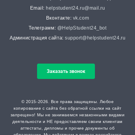
от 2 часов | от 5000 ₽
Email:
helpstudent24.ru@mail.ru
Вконтакте:
vk.com
Докторская диссертация
Телеграмм:
@HelpStudent24_bot
от 45 дней | от 100000 ₽
Администрация сайта:
support@helpstudent24.ru
Магистерская диссертация
от 15 дней | от 15000 ₽
Заказать звонок
Кандидатская диссертация
от 30 дней | от 50000 ₽
ВАК
© 2015-2026. Все права защищены. Любое
копирование с сайта без обратной ссылки на сайт
от 2 часов | от 500 ₽
запрещено! Мы не занимаемся незаконными видами
деятельности и НЕ предоставляем своим клиентам
Scopus
аттестаты, дипломы и прочие документы об
образовании. Мы действуем в рамках российского