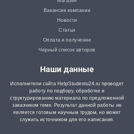
Магазин
Вакансии компании
Статья
Новости
от 2 часов | от 500 ₽
Статьи
Доклад
Оплата и получение
от 3 часов | от 500 ₽
Черный список авторов
Онлайн-помощь
Наши данные
от 2 часов | от 300 ₽
Исполнители сайта HelpStudentu24.ru проводят
Рецензия
работу по подбору, обработке и
от 2 часов | от 500 ₽
структурированию материала по предложенной
заказчиком теме. Результат данной работы не
является готовым научным трудом, но может
Монография
служить источником для его написания.
2 часа | от 1000 ₽