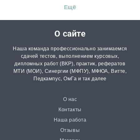
от 3 часов | от 500 ₽
Ещё
Перевод
от 2 часов | от 300 ₽
О сайте
Диссертация
Наша команда профессионально занимаемся
от 15 дней | от 15000 ₽
сдачей тестов, выполнением курсовых,
дипломных работ (ВКР), практик, рефератов
МТИ (МОИ), Синергии (МФПУ), МФЮА, Витте,
Бизнес-план
Педкампус, ОмГа и так далее
от 3 часов | от 500 ₽
Презентация
О нас
от 3 часов | от 500 ₽
Контакты
Наша работа
Ответы на билеты
Отзывы
от 2 часов | от 400 ₽