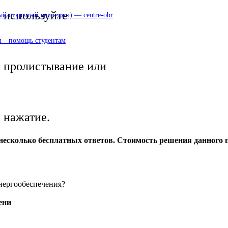
используйте
 открытый колледж») — centre-obr
 – помощь студентам
пролистывание или
нажатие.
сколько бесплатных ответов. Стоимость решения данного пр
нергообеспечения?
ени