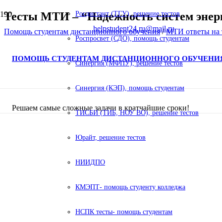
Тесты МТИ – “Надежность систем энерг
Росдистант (ТГУ), решение тестов
helpstudent24.ru@mail.ru
Помощь студентам дистанционного обучения
/
МТИ ответы на 
Роспросвет (СДО), помощь студентам
ПОМОЩЬ СТУДЕНТАМ ДИСТАНЦИОННОГО ОБУЧЕНИ
Синергия (МФПУ), решение тестов
Синергия (КЭП), помощь студентам
Решаем самые сложные задачи в кратчайшие сроки!
ТИСБИ (ТИБ, НОУ ВО), решение тестов
Юрайт, решение тестов
НИИДПО
КМЭПТ- помощь студенту колледжа
НСПК тесты- помощь студентам