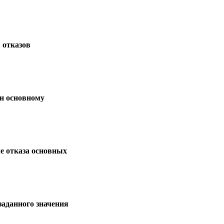
 отказов
ен основному
е отказа основных
заданного значения