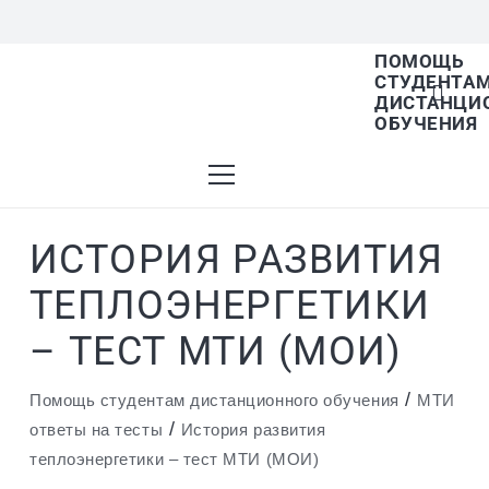
ПОМОЩЬ
СТУДЕНТА
В списке найденных результатов используйте
ДИСТАНЦИ
ОБУЧЕНИЯ
стрелки вверх и вниз для выбора и Enter для
ИСТОРИЯ РАЗВИТИЯ
перехода на нужную страницу. Если у вас
ТЕПЛОЭНЕРГЕТИКИ
– ТЕСТ МТИ (МОИ)
устройство с тачскрином, используйте
/
Помощь студентам дистанционного обучения
МТИ
/
ответы на тесты
История развития
теплоэнергетики – тест МТИ (МОИ)
пролистывание или нажатие.