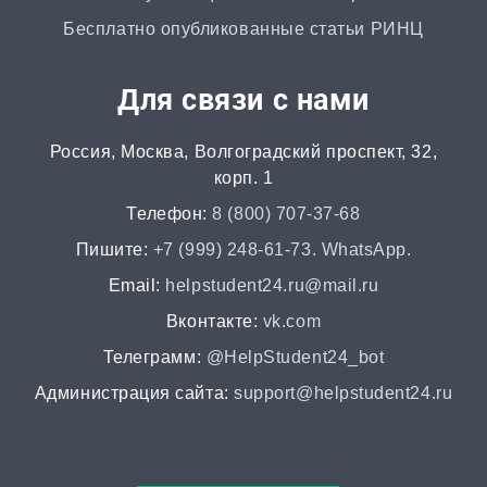
от 4 часов | от 500 ₽
Бесплатно опубликованные статьи РИНЦ
Автореферат
Для связи с нами
от 2 часов | от 500 ₽
Россия, Москва, Волгоградский проспект, 32,
Аннотация
корп. 1
от 2 часов | от 400 ₽
Телефон:
8 (800) 707-37-68
НИР
Пишите:
+7 (999) 248-61-73. WhatsApp.
от 2 часов | от 5000 ₽
Email:
helpstudent24.ru@mail.ru
Вконтакте:
vk.com
Докторская диссертация
Телеграмм:
@HelpStudent24_bot
от 45 дней | от 100000 ₽
Администрация сайта:
support@helpstudent24.ru
Магистерская диссертация
от 15 дней | от 15000 ₽