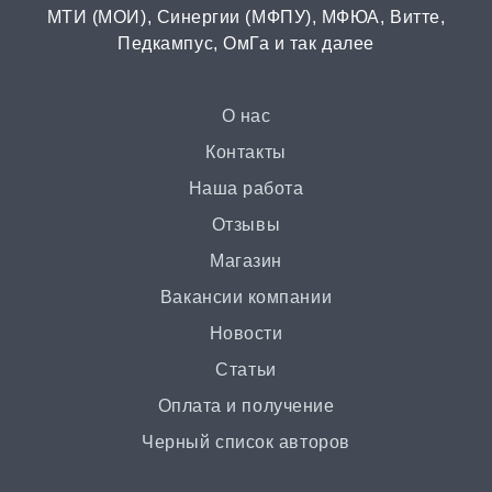
МТИ (МОИ), Синергии (МФПУ), МФЮА, Витте,
Бизнес-план
Педкампус, ОмГа и так далее
от 3 часов | от 500 ₽
Презентация
О нас
от 3 часов | от 500 ₽
Контакты
Наша работа
Ответы на билеты
Отзывы
от 2 часов | от 400 ₽
Магазин
Вакансии компании
Статья
Новости
от 2 часов | от 500 ₽
Статьи
Доклад
Оплата и получение
от 3 часов | от 500 ₽
Черный список авторов
Онлайн-помощь