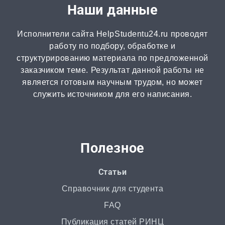
Наши данные
от 2 часов | от 300 ₽
Исполнители сайта HelpStudentu24.ru проводят
Рецензия
работу по подбору, обработке и
от 2 часов | от 500 ₽
структурированию материала по предложенной
заказчиком теме. Результат данной работы не
является готовым научным трудом, но может
Монография
служить источником для его написания.
2 часа | от 1000 ₽
ВКР
от 3 дней | от 5000 ₽
Полезное
РГР
Статьи
от 1 дня | от 700 ₽
Справочник для студента
FAQ
Маркетинговое исследование
Публикация статей РИНЦ