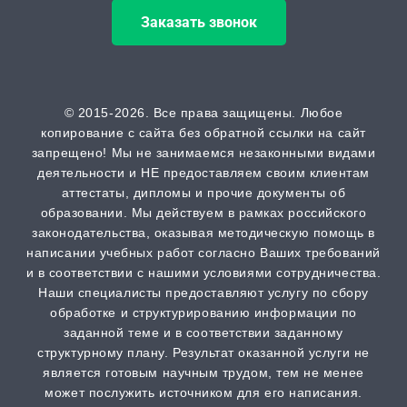
Заказать звонок
Кандидатская диссертация
от 30 дней | от 50000 ₽
ВАК
© 2015-2026. Все права защищены. Любое
копирование с сайта без обратной ссылки на сайт
от 2 часов | от 500 ₽
запрещено! Мы не занимаемся незаконными видами
деятельности и НЕ предоставляем своим клиентам
Scopus
аттестаты, дипломы и прочие документы об
образовании. Мы действуем в рамках российского
от 2 часов | от 500 ₽
законодательства, оказывая методическую помощь в
написании учебных работ согласно Ваших требований
РИНЦ
и в соответствии с нашими условиями сотрудничества.
от 2 часов | от 500 ₽
Наши специалисты предоставляют услугу по сбору
обработке и структурированию информации по
заданной теме и в соответствии заданному
Шпаргалка
структурному плану. Результат оказанной услуги не
от 1 часа | от 300 ₽
является готовым научным трудом, тем не менее
может послужить источником для его написания.