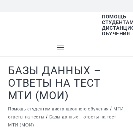
ПОМОЩЬ
СТУДЕНТА
В списке найденных результатов используйте
ДИСТАНЦИ
ОБУЧЕНИЯ
стрелки вверх и вниз для выбора и Enter для
БАЗЫ ДАННЫХ –
перехода на нужную страницу. Если у вас
ОТВЕТЫ НА ТЕСТ
МТИ (МОИ)
устройство с тачскрином, используйте
/
Помощь студентам дистанционного обучения
МТИ
/
ответы на тесты
Базы данных – ответы на тест
МТИ (МОИ)
пролистывание или нажатие.