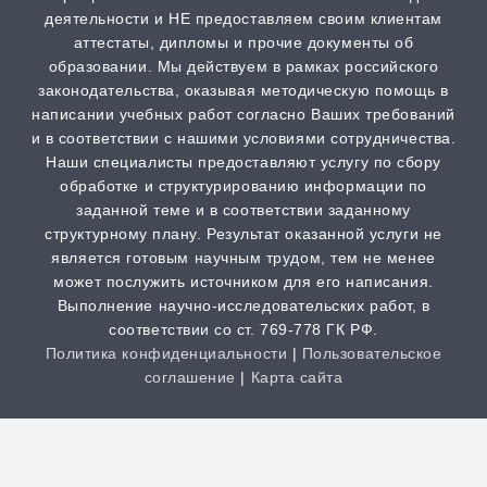
деятельности и НЕ предоставляем своим клиентам
Scopus
аттестаты, дипломы и прочие документы об
образовании. Мы действуем в рамках российского
от 2 часов | от 500 ₽
законодательства, оказывая методическую помощь в
написании учебных работ согласно Ваших требований
РИНЦ
и в соответствии с нашими условиями сотрудничества.
от 2 часов | от 500 ₽
Наши специалисты предоставляют услугу по сбору
обработке и структурированию информации по
заданной теме и в соответствии заданному
Шпаргалка
структурному плану. Результат оказанной услуги не
от 1 часа | от 300 ₽
является готовым научным трудом, тем не менее
может послужить источником для его написания.
Выполнение научно-исследовательских работ, в
Дистанционная задача
соответствии со ст. 769-778 ГК РФ.
от 1 часа | от 300 ₽
Политика конфиденциальности
|
Пользовательское
соглашение
|
Карта сайта
Творческая работа
от 3 часов | от 200 ₽
Clos
this