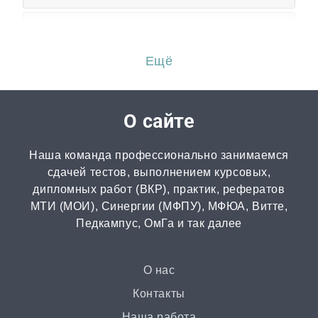
Эссе
от 3 часов | от 500 ₽
Ещё
Перевод
от 2 часов | от 300 ₽
О сайте
Диссертация
Наша команда профессионально занимаемся
от 15 дней | от 15000 ₽
сдачей тестов, выполнением курсовых,
дипломных работ (ВКР), практик, рефератов
МТИ (МОИ), Синергии (МФПУ), МФЮА, Витте,
Бизнес-план
Педкампус, ОмГа и так далее
от 3 часов | от 500 ₽
Презентация
О нас
от 3 часов | от 500 ₽
Контакты
Наша работа