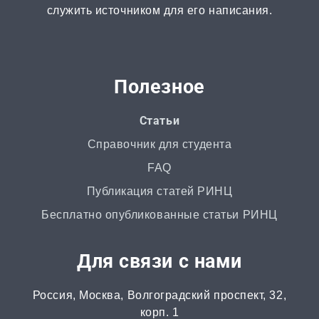
служить источником для его написания.
2 часа | от 1000 ₽
ВКР
от 3 дней | от 5000 ₽
Полезное
РГР
Статьи
от 1 дня | от 700 ₽
Справочник для студента
FAQ
Маркетинговое исследование
Публикация статей РИНЦ
от 4 часов | от 500 ₽
Бесплатно опубликованные статьи РИНЦ
Автореферат
Для связи с нами
от 2 часов | от 500 ₽
Россия, Москва, Волгоградский проспект, 32,
Аннотация
корп. 1