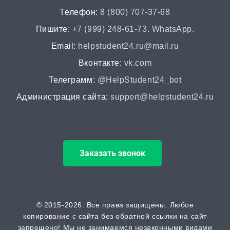
от 2 часов | от 400 ₽
Телефон:
8 (800) 707-37-68
НИР
Пишите:
+7 (999) 248-61-73. WhatsApp.
от 2 часов | от 5000 ₽
Email:
helpstudent24.ru@mail.ru
Вконтакте:
vk.com
Докторская диссертация
Телеграмм:
@HelpStudent24_bot
от 45 дней | от 100000 ₽
Администрация сайта:
support@helpstudent24.ru
Магистерская диссертация
от 15 дней | от 15000 ₽
Заказать звонок
Кандидатская диссертация
от 30 дней | от 50000 ₽
ВАК
© 2015-2026. Все права защищены. Любое
копирование с сайта без обратной ссылки на сайт
от 2 часов | от 500 ₽
запрещено! Мы не занимаемся незаконными видами