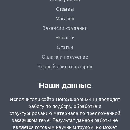
Ответы на билеты
Отзывы
от 2 часов | от 400 ₽
Магазин
Вакансии компании
Статья
Новости
от 2 часов | от 500 ₽
Статьи
Доклад
Оплата и получение
от 3 часов | от 500 ₽
Черный список авторов
Онлайн-помощь
Наши данные
от 2 часов | от 300 ₽
Исполнители сайта HelpStudentu24.ru проводят
Рецензия
работу по подбору, обработке и
от 2 часов | от 500 ₽
структурированию материала по предложенной
заказчиком теме. Результат данной работы не
является готовым научным трудом, но может
Монография