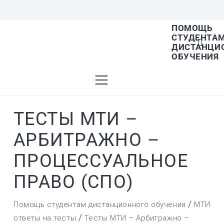
ПОМОЩЬ
СТУДЕНТА
В списке найденных результатов используйт
ДИСТАНЦИ
ОБУЧЕНИЯ
стрелки вверх и вниз для выбора и Enter для
ТЕСТЫ МТИ –
перехода на нужную страницу. Если у вас
АРБИТРАЖНО –
ПРОЦЕССУАЛЬНОЕ
устройство с тачскрином, используйте
ПРАВО (СПО)
/
Помощь студентам дистанционного обучения
МТИ
/
ответы на тесты
Тесты МТИ – Арбитражно –
пролистывание или нажатие.