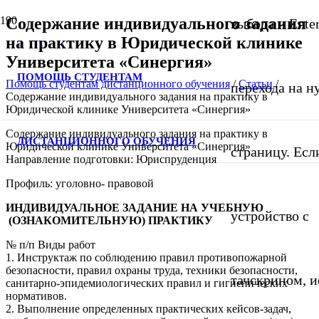
Содержание индивидуального задания
выбора и Ente
на практику в Юридической клинике
Университета «Синергия»
ПОМОЩЬ СТУДЕНТАМ
Помощь студентам дистанционного обучения
/
Статьи
/
перехода на 
Содержание индивидуального задания на практику в
Юридической клинике Университета «Синергия»
Содержание индивидуального задания на практику в
ДИСТАНЦИОННОГО ОБУЧЕНИЯ
Юридической клинике Университета «Синергия»
страницу. Если
Направление подготовки: Юриспруденция
Профиль: уголовно- правовой
ИНДИВИДУАЛЬНОЕ ЗАДАНИЕ
НА УЧЕБНУЮ
устройство с
(ОЗНАКОМИТЕЛЬНУЮ) ПРАКТИКУ
№ п/п Виды работ
1. Инструктаж по соблюдению правил противопожарной
безопасности, правил охраны труда, техники безопасности,
тачскрином, и
санитарно-эпидемиологических правил и гигиенических
нормативов.
2. Выполнение определенных практических кейсов-задач,