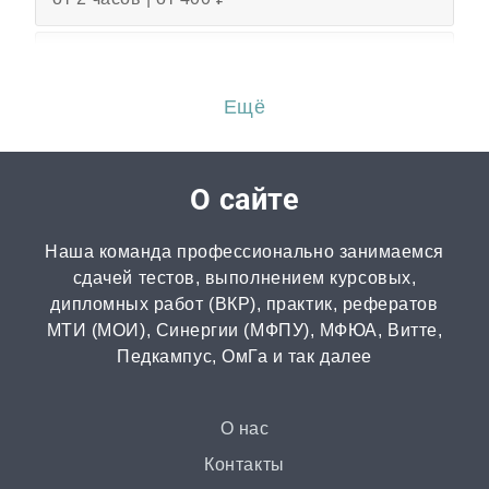
Эссе
от 3 часов | от 500 ₽
Ещё
Перевод
от 2 часов | от 300 ₽
О сайте
Диссертация
Наша команда профессионально занимаемся
от 15 дней | от 15000 ₽
сдачей тестов, выполнением курсовых,
дипломных работ (ВКР), практик, рефератов
МТИ (МОИ), Синергии (МФПУ), МФЮА, Витте,
Бизнес-план
Педкампус, ОмГа и так далее
от 3 часов | от 500 ₽
Презентация
О нас
от 3 часов | от 500 ₽
Контакты