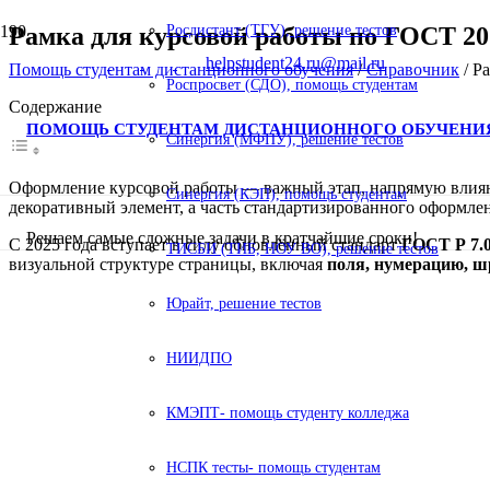
Рамка для курсовой работы по ГОСТ 20
Росдистант (ТГУ), решение тестов
helpstudent24.ru@mail.ru
Помощь студентам дистанционного обучения
/
Справочник
/
Ра
Роспросвет (СДО), помощь студентам
Содержание
ПОМОЩЬ СТУДЕНТАМ ДИСТАНЦИОННОГО ОБУЧЕНИ
Синергия (МФПУ), решение тестов
Оформление курсовой работы — важный этап, напрямую влияющ
Синергия (КЭП), помощь студентам
декоративный элемент, а часть стандартизированного оформле
Решаем самые сложные задачи в кратчайшие сроки!
С 2025 года вступает в силу обновлённый стандарт
ГОСТ Р 7.0
ТИСБИ (ТИБ, НОУ ВО), решение тестов
визуальной структуре страницы, включая
поля, нумерацию, 
Юрайт, решение тестов
НИИДПО
КМЭПТ- помощь студенту колледжа
НСПК тесты- помощь студентам