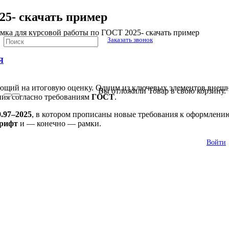
25- скачать пример
мка для курсовой работы по ГОСТ 2025- скачать пример
Заказать звонок
Я
ий на итоговую оценку. Одним из ключевых элементов внешнег
В списке найденных результатов исполь
Вы отложили
Товар
в свою корзину.
ния согласно требованиям
ГОСТ
.
.97–2025
, в котором прописаны новые требования к оформлению
шрифт
и — конечно — рамки.
Войти