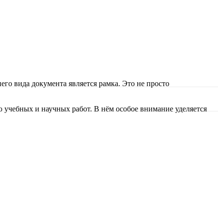
о вида документа является рамка. Это не просто
зуйте стрелки вверх и вниз для выбора и E
 учебных и научных работ. В нём особое внимание уделяется