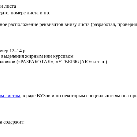
и листа
те, номере листа и пр.
е расположение реквизитов внизу листа (разработал, проверил,
мер 12–14 pt.
з выделения жирным или курсивом.
головков («РАЗРАБОТАЛ», «УТВЕРЖДАЮ» и т. п.).
ым листом
, в ряде ВУЗов и по некоторым специальностям она пр
а содержит: