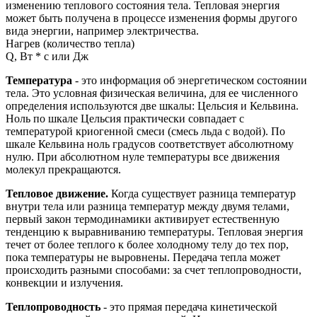
изменению теплового состояния тела. Тепловая энергия
может быть получена в процессе изменения формы другого
вида энергии, например электричества.
Нагрев (количество тепла)
Q, Вт * с или Дж
Температура
- это информация об энергетическом состоянии
тела. Это условная физическая величина, для ее численного
определения используются две шкалы: Цельсия и Кельвина.
Ноль по шкале Цельсия практически совпадает с
температурой криогенной смеси (смесь льда с водой). По
шкале Кельвина ноль градусов соответствует абсолютному
нулю. При абсолютном нуле температуры все движения
молекул прекращаются.
Тепловое движение.
Когда существует разница температур
внутри тела или разница температур между двумя телами,
первый закон термодинамики активирует естественную
тенденцию к выравниванию температуры. Тепловая энергия
течет от более теплого к более холодному телу до тех пор,
пока температуры не выровнены. Передача тепла может
происходить разными способами: за счет теплопроводности,
конвекции и излучения.
Теплопроводность
- это прямая передача кинетической