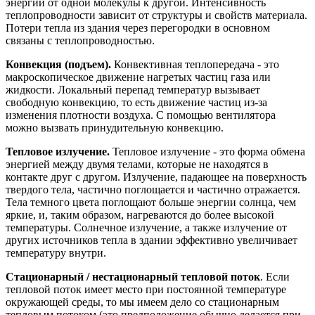
энергии от одной молекулы к другой. Интенсивность
теплопроводности зависит от структуры и свойств материала.
Потери тепла из здания через перегородки в основном
связаны с теплопроводностью.
Конвекция (подъем).
Конвективная теплопередача - это
макроскопическое движение нагретых частиц газа или
жидкости. Локальный перепад температур вызывает
свободную конвекцию, то есть движение частиц из-за
изменения плотности воздуха. С помощью вентилятора
можно вызвать принудительную конвекцию.
Тепловое излучение.
Тепловое излучение - это форма обмена
энергией между двумя телами, которые не находятся в
контакте друг с другом. Излучение, падающее на поверхность
твердого тела, частично поглощается и частично отражается.
Тела темного цвета поглощают больше энергии солнца, чем
яркие, и, таким образом, нагреваются до более высокой
температуры. Солнечное излучение, а также излучение от
других источников тепла в здании эффективно увеличивает
температуру внутри.
Стационарный / нестационарный тепловой поток
. Если
тепловой поток имеет место при постоянной температуре
окружающей среды, то мы имеем дело со стационарным
тепловым потоком (это предположение обычно делается при