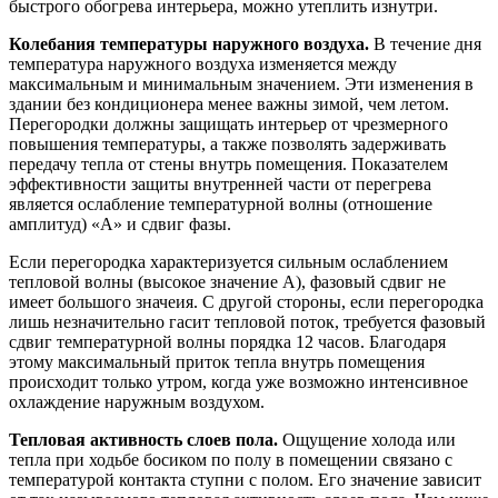
быстрого обогрева интерьера, можно утеплить изнутри.
Колебания температуры наружного воздуха.
В течение дня
температура наружного воздуха изменяется между
максимальным и минимальным значением. Эти изменения в
здании без кондиционера менее важны зимой, чем летом.
Перегородки должны защищать интерьер от чрезмерного
повышения температуры, а также позволять задерживать
передачу тепла от стены внутрь помещения. Показателем
эффективности защиты внутренней части от перегрева
является ослабление температурной волны (отношение
амплитуд) «A» и сдвиг фазы.
Если перегородка характеризуется сильным ослаблением
тепловой волны (высокое значение A), фазовый сдвиг не
имеет большого значеия. С другой стороны, если перегородка
лишь незначительно гасит тепловой поток, требуется фазовый
сдвиг температурной волны порядка 12 часов. Благодаря
этому максимальный приток тепла внутрь помещения
происходит только утром, когда уже возможно интенсивное
охлаждение наружным воздухом.
Тепловая активность слоев пола.
Ощущение холода или
тепла при ходьбе босиком по полу в помещении связано с
температурой контакта ступни с полом. Его значение зависит