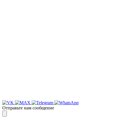
НАША КОМПАНИЯ РАБОТАЕТ НА
РЕЗУЛЬТАТ, СВЯЖИТЕСЬ С НАМИ И
УБЕДИТЕСЬ САМИ
Для более оперативной связи
предлагаем вести общение по
WhatsApp
или
Telegram
Спасибо, я знаю!
Отправьте нам сообщение