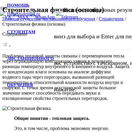
ПОМОЩЬ
Строительная физика (основы)
В списке найденных резуль
Помощь студентам дистанционного обучения
/
Справочник
/
Строительная физика (основы)
СТУДЕНТАМ
Содержание
вниз для выбора и Enter для п
Проблемы тепловой защиты связаны с перемещением тепла
ДИСТАНЦИОННОГО
через ограждающую конструкцию здания в результате
вас устройство с тачскрином,
разницы температур внутреннего и внешнего воздуха. Защита
от конденсации влаги основана на анализе диффузии
водяного пара через перегородки, вызванной разницей
температуры и относительной влажности воздуха внутри и
ОБУЧЕНИЯ
снаружи. С точки зрения акустической защиты большое
нажатие.
значение имеют способность передавать звуки и
изоляционные свойства строительных перегородок.
Общие понятия - тепловая защита.
Это, в том числе, проблема экономии энергии.