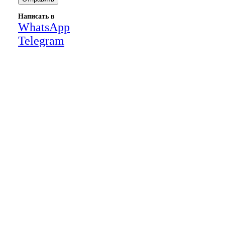
Написать в
WhatsApp
Telegram
Close
this
module
НАША КОМПАНИЯ РАБОТАЕТ НА
РЕЗУЛЬТАТ, СВЯЖИТЕСЬ С НАМИ И
УБЕДИТЕСЬ САМИ
Для более оперативной связи
предлагаем вести общение по