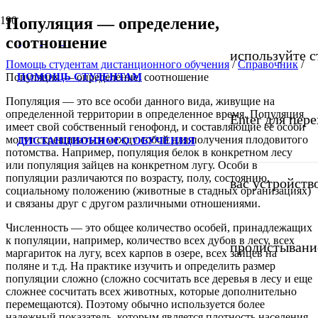
Популяция — определение,
соотношение
используйте с
Помощь студентам дистанционного обучения
/
Справочник
/
ПОМОЩЬ СТУДЕНТАМ
Популяция — определение, соотношение
Популяция — это все особи данного вида, живущие на
определенной территории в определенное время. Популяция
Enter для пер
имеет свой собственный генофонд, и составляющие ее особи
могут скрещиваться между собой для получения плодовитого
ДИСТАНЦИОННОГО ОБУЧЕНИЯ
потомства. Например, популяция белок в конкретном лесу
или популяция зайцев на конкретном лугу. Особи в
популяции различаются по возрасту, полу, состоянию,
вас устройств
социальному положению (животные в стадных организациях)
и связаны друг с другом различными отношениями.
Численность — это общее количество особей, принадлежащих
к популяции, например, количество всех дубов в лесу, всех
пролистывани
маргариток на лугу, всех карпов в озере, всех зайцев на
поляне и т.д. На практике изучить и определить размер
популяции сложно (сложно сосчитать все деревья в лесу и еще
сложнее сосчитать всех животных, которые дополнительно
перемещаются). Поэтому обычно используется более
надежный показатель, которым является плотность населения.