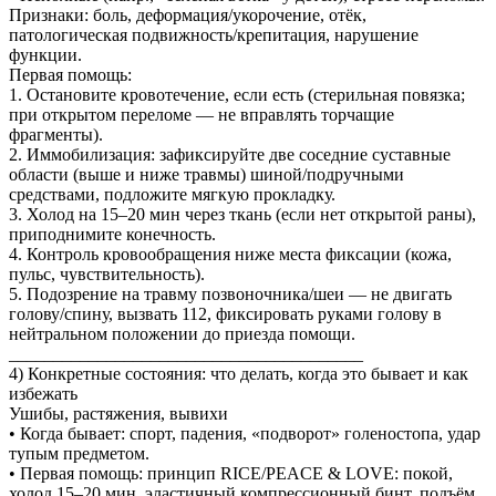
Признаки: боль, деформация/укорочение, отёк,
патологическая подвижность/крепитация, нарушение
функции.
Первая помощь:
1. Остановите кровотечение, если есть (стерильная повязка;
при открытом переломе — не вправлять торчащие
фрагменты).
2. Иммобилизация: зафиксируйте две соседние суставные
области (выше и ниже травмы) шиной/подручными
средствами, подложите мягкую прокладку.
3. Холод на 15–20 мин через ткань (если нет открытой раны),
приподнимите конечность.
4. Контроль кровообращения ниже места фиксации (кожа,
пульс, чувствительность).
5. Подозрение на травму позвоночника/шеи — не двигать
голову/спину, вызвать 112, фиксировать руками голову в
нейтральном положении до приезда помощи.
________________________________________
4) Конкретные состояния: что делать, когда это бывает и как
избежать
Ушибы, растяжения, вывихи
• Когда бывает: спорт, падения, «подворот» голеностопа, удар
тупым предметом.
• Первая помощь: принцип RICE/PEACE & LOVE: покой,
холод 15–20 мин, эластичный компрессионный бинт, подъём