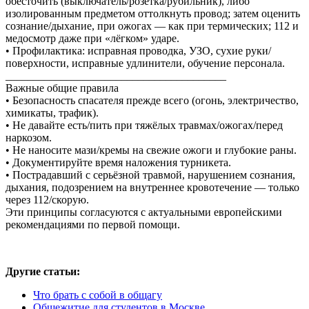
обесточить (выключатель/розетка/рубильник), либо
изолированным предметом оттолкнуть провод; затем оценить
сознание/дыхание, при ожогах — как при термических; 112 и
медосмотр даже при «лёгком» ударе.
• Профилактика: исправная проводка, УЗО, сухие руки/
поверхности, исправные удлинители, обучение персонала.
________________________________________
Важные общие правила
• Безопасность спасателя прежде всего (огонь, электричество,
химикаты, трафик).
• Не давайте есть/пить при тяжёлых травмах/ожогах/перед
наркозом.
• Не наносите мази/кремы на свежие ожоги и глубокие раны.
• Документируйте время наложения турникета.
• Пострадавший с серьёзной травмой, нарушением сознания,
дыхания, подозрением на внутреннее кровотечение — только
через 112/скорую.
Эти принципы согласуются с актуальными европейскими
рекомендациями по первой помощи.
Другие статьи:
Что брать с собой в общагу
Общежитие для студентов в Москве