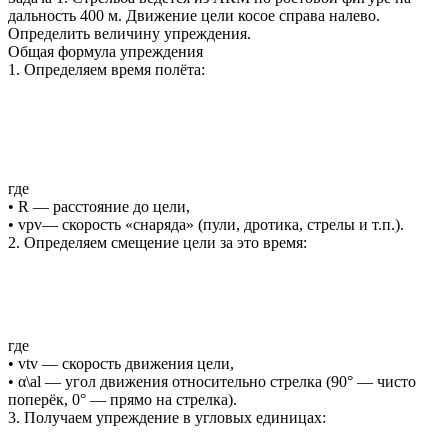
дальность 400 м. Движение цели косое справа налево.
Определить величину упреждения.
Общая формула упреждения
1. Определяем время полёта:
где
• R — расстояние до цели,
• vpv— скорость «снаряда» (пули, дротика, стрелы и т.п.).
2. Определяем смещение цели за это время:
где
• vtv — скорость движения цели,
• α\al — угол движения относительно стрелка (90° — чисто
поперёк, 0° — прямо на стрелка).
3. Получаем упреждение в угловых единицах: