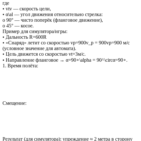
где
• vtv — скорость цели,
• α\al — угол движения относительно стрелка:
o 90° — чисто поперёк (фланговое движение),
o 45° — косое.
Пример для симулятора/игры:
• Дальность R=600R
• «Снаряд» летит со скоростью vp=900v_p = 900vp=900 м/с
(условное значение для автомата).
• Цель движется со скоростью vt=3м/с.
• Направление фланговое → α=90∘\alpha = 90^\circα=90∘.
1. Время полёта:
Смещение:
Результат (для симулятора): упреждение ≈ 2 метра в сторону