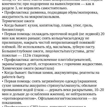
конечности; при подозрении на вывих/перелом — как в
разделе 3, не вправлять самостоятельно.
• Профилактика: разминка, подходящая обувь/экипировка,
аккуратность на мокром/скользком.
Термические ожоги
• Когда бывает: кухня, кипяток/пар, пламя, утюг, гриль,
бензин/спирт.
• Первая помощь: охлаждать проточной водой (не ледяной) 20
мин как можно раньше; снять кольца/часы/одежду не
прилипшую, накрыть чистой неприлипающей повязкой/
плёнкой. Не использовать лёд, масла/мазь, зубную пасту.
Большие/глубокие ожоги, лицо/кисть/пах/суставы, дети/
пожилые — 112/в стационар.
• Профилактика: автоотключение плит/обогревателей,
экраны/защита детей, осторожность с горючими жидкостями.
Химические ожоги (кожа/глаза)
• Когда бывает: бытовая химия, аккумуляторы, реагенты на
работе/в быту.
• Первая помощь: снять загрязнённую одежду/украшения;
сухие химикаты аккуратно стряхнуть/смахнуть; обильное
промывание водой (глаза — держать веки раскрытыми, 10–20
мин и дольше до ослабления жжения), не нейтрализовать
«противореагентом». Офтальмология/токсикология — по
показаниям.
• Профилактика: СИЗ (очки, перчатки), хранение в