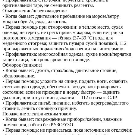
оригинальной таре, не смешивать реагенты.
Отморожение/переохлаждение
• Когда бывает: длительное пребывание на морозе/ветру,
мокрая обувь/одежда, алкоголь.
• Первая помощь при отморожении: в тёплое место, сухая
одежда; не тереть, не греть прямым жаром; если нет риска
повторного замерзания — тёплая (37–39 °C) вода для
медленного отогрева; защитить пузыри сухой повязкой, 112
при выраженных поражениях/подозрении на гипотермию.
• Профилактика: многослойная одежда, сухие носки/перчатки,
защита лица, контроль времени на холоде.
Обморок (синкопе)
• Когда бывает: духота, страх/боль, длительное стояние,
обезвоживание.
• Первая помощь: уложить на спину, поднять ноги, ослабить
стесняющую одежду, обеспечить воздух, контролировать
состояние; если не приходит в норму быстро — оценить
дыхание, при отсутствии дыхания — 112 и начать СЛР.
• Профилактика: питьё, питание, избегать перегрева/долгого
стояния, лечить основную причину.
Поражение электрическим током
• Когда бывает: повреждённые приборы/кабели, влажные
помещения, работа без РУЗО/УЗО.
• Первая помощь: не прикасаться, пока источник не отключён;