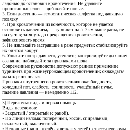
ладонью до остановки кровотечения. Не удаляйте
пропитанные слои — добавляйте новые.
3. Если доступно — гемостатическая салфетка под давящую
повязку.
4. При кровотечении из конечности, которое не удаётся
остановить давлением, — турникет на 5–7 см выше раны, не
на сустав; затянуть до прекращения кровотечения,
зафиксировать время.
5. Не извлекайте застрявшие в ране предметы; стабилизируйте
их бинтом вокруг.
6. Уложите пострадавшего, утеплите, контролируйте дыхание/
сознание, наблюдайте за признаками шока.
Современные руководства допускают раннее применение
турникета при жизнеугрожающем кровотечении; охлаждать/
мазать раны нельзя.
Признаки внутреннего кровотечения/шока: бледность,
холодный пот, слабость, сонливость, учащённый пульс,
падение давления — немедленно 112.
________________________________________
3) Переломы: виды и первая помощь
Виды переломов:
• Закрытый / открытый (с раной).
• По линии излома: поперечный, косой, спиральный,
оскольчатый, вколоченный.
• Неполные (напр., «зелёная ветка» у детей), стресс-переломы.