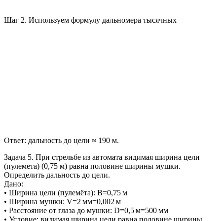
Шаг 2. Используем формулу дальномера тысячных
Ответ: дальность до цели ≈ 190 м.
Задача 5. При стрельбе из автомата видимая ширина цели
(пулемета) (0,75 м) равна половине ширины мушки.
Определить дальность до цели.
Дано:
• Ширина цели (пулемёта): B=0,75 м
• Ширина мушки: V=2 мм=0,002 м
• Расстояние от глаза до мушки: D=0,5 м=500 мм
• Условие: видимая ширина цели равна половине ширины