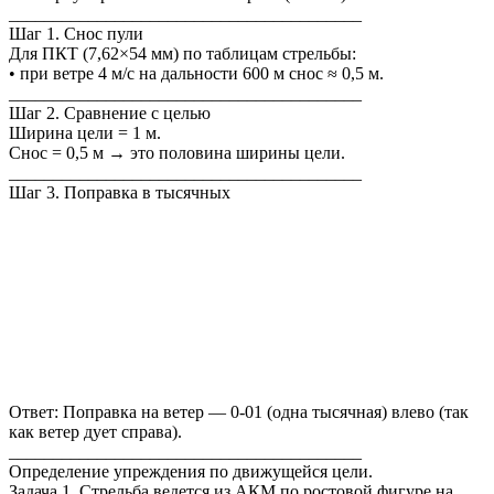
________________________________________
Шаг 1. Снос пули
Для ПКТ (7,62×54 мм) по таблицам стрельбы:
• при ветре 4 м/с на дальности 600 м снос ≈ 0,5 м.
________________________________________
Шаг 2. Сравнение с целью
Ширина цели = 1 м.
Снос = 0,5 м → это половина ширины цели.
________________________________________
Шаг 3. Поправка в тысячных
Ответ: Поправка на ветер — 0-01 (одна тысячная) влево (так
как ветер дует справа).
________________________________________
Определение упреждения по движущейся цели.
Задача 1. Стрельба ведется из АКМ по ростовой фигуре на