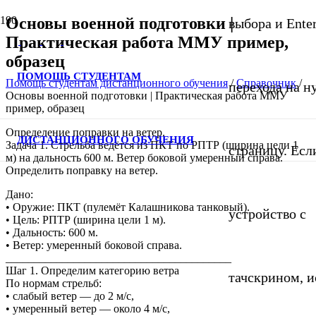
Основы военной подготовки |
выбора и Ente
Практическая работа ММУ пример,
образец
ПОМОЩЬ СТУДЕНТАМ
Помощь студентам дистанционного обучения
/
Справочник
/
перехода на 
Основы военной подготовки | Практическая работа ММУ
пример, образец
Определение поправки на ветер.
ДИСТАНЦИОННОГО ОБУЧЕНИЯ
Задача 1. Стрельба ведётся из ПКТ по РПТР (ширина цели 1
страницу. Если
м) на дальность 600 м. Ветер боковой умеренный справа.
Определить поправку на ветер.
Дано:
• Оружие: ПКТ (пулемёт Калашникова танковый).
устройство с
• Цель: РПТР (ширина цели 1 м).
• Дальность: 600 м.
• Ветер: умеренный боковой справа.
________________________________________
Шаг 1. Определим категорию ветра
тачскрином, и
По нормам стрельб:
• слабый ветер — до 2 м/с,
• умеренный ветер — около 4 м/с,