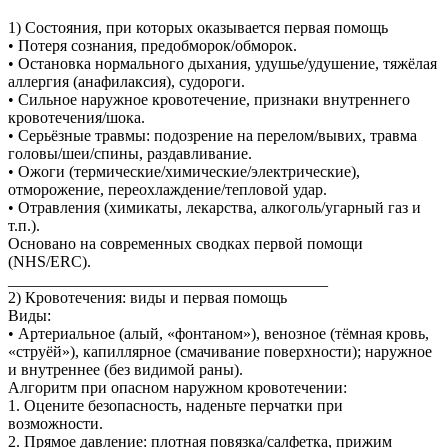
1) Состояния, при которых оказывается первая помощь
• Потеря сознания, предобморок/обморок.
• Остановка нормального дыхания, удушье/удушение, тяжёлая
аллергия (анафилаксия), судороги.
• Сильное наружное кровотечение, признаки внутреннего
кровотечения/шока.
• Серьёзные травмы: подозрение на перелом/вывих, травма
головы/шеи/спины, раздавливание.
• Ожоги (термические/химические/электрические),
отморожение, переохлаждение/тепловой удар.
• Отравления (химикаты, лекарства, алкоголь/угарный газ и
т.п.).
Основано на современных сводках первой помощи
(NHS/ERC).
________________________________________
2) Кровотечения: виды и первая помощь
Виды:
• Артериальное (алый, «фонтаном»), венозное (тёмная кровь,
«струёй»), капиллярное (смачивание поверхности); наружное
и внутреннее (без видимой раны).
Алгоритм при опасном наружном кровотечении:
1. Оцените безопасность, наденьте перчатки при
возможности.
2. Прямое давление: плотная повязка/салфетка, прижим