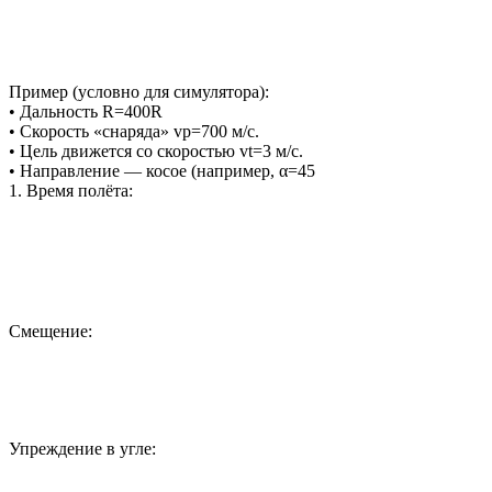
Пример (условно для симулятора):
• Дальность R=400R
• Скорость «снаряда» vp=700 м/с.
• Цель движется со скоростью vt=3 м/с.
• Направление — косое (например, α=45
1. Время полёта:
Смещение:
Упреждение в угле: