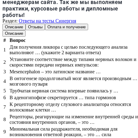
менеджерам сайта. Так же мы выполняем
практики, курсовые работы и дипломные
работы!
Раздел:
Ответы на тесты Синергия
Описание
Отзывы
Оплата и получение
Описание
#
Вопрос
Для получения ликвора с целью последующего анализа
1
выполняют … (укажите 2 варианта ответа)
Установите соответствие между типами нервных волокон и
2
скоростями передачи нервных импульсов:
3
Mesencephalon – это латинское название …
В онтогенезе продолговатый мозг является производным …
4
мозгового пузыря
5
Трубчатая нервная система впервые появилась у …
6
В аденогипофизе секретируется … типа гормонов
К рецепторному отделу слухового анализатора относятся
7
волосковые клетки …
Рецепторы, реагирующие на изменение внутренней среды и
8
состояния внутренних органов, – это …
Минимальная сила раздражителя, необходимая для
9
возникновения ответной реакции, – это … сила