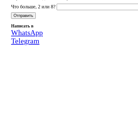
Что больше, 2 или 8?
Написать в
WhatsApp
Telegram
Close
this
module
НАША КОМПАНИЯ РАБОТАЕТ НА
РЕЗУЛЬТАТ, СВЯЖИТЕСЬ С НАМИ И
УБЕДИТЕСЬ САМИ