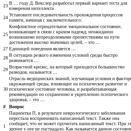
В … году Д. Векслер разработал первый вариант теста для
23
измерения интеллекта
Установите последовательность прохождения процессов
24
памяти, начиная с заключительного:
Конфликтное отрицательное эмоциональное состояние,
возникающее в связи с крахом надежд, неожиданно
25
возникшими непреодолимыми препятствиями на пути
достижения высоко значимых целей, – это …
27
Единицей поведения является …
В ситуации резкого изменения условий среды быстро
28
развивается …
Возрастной кризис, на который приходится большинство
29
разводов, называется …
Отрасль медицинских знаний, изучающая условия и факто
окружающей среды, влияющие на психическое развитие и
30
психическое состояние человека, и разрабатывающая
рекомендации по сохранению и укреплению психического
здоровья, – это …
#
Вопрос
Пациентка П. в результате неврологического заболевания
перестала воспринимать написанный текст. Также она
сообщает, что не может прочитать написанный текст. При э
1
зрение у нее не пострадало. Как называется данное состоян