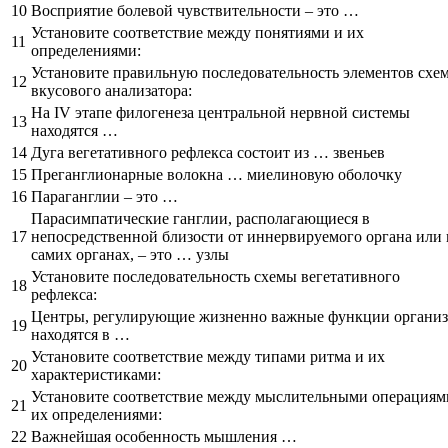
10
Восприятие болевой чувствительности – это …
Установите соответствие между понятиями и их
11
определениями:
Установите правильную последовательность элементов схе
12
вкусового анализатора:
На IV этапе филогенеза центральной нервной системы
13
находятся …
14
Дуга вегетативного рефлекса состоит из … звеньев
15
Преганглионарные волокна … миелиновую оболочку
16
Параганглии – это …
Парасимпатические ганглии, располагающиеся в
17
непосредственной близости от иннервируемого органа или 
самих органах, – это … узлы
Установите последовательность схемы вегетативного
18
рефлекса:
Центры, регулирующие жизненно важные функции организ
19
находятся в …
Установите соответствие между типами ритма и их
20
характеристиками:
Установите соответствие между мыслительными операциям
21
их определениями:
22
Важнейшая особенность мышления …