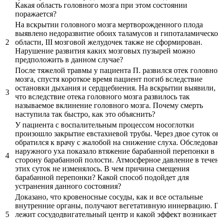
Какая область головного мозга при этом состоянии
поражается?
На вскрытии головного мозга мертворожденного плода
выявлено недоразвитие обоих таламусов и гипоталамическ
2
области, III мозговой желудочек также не сформирован.
Нарушение развития каких мозговых пузырей можно
предположить в данном случае?
После тяжелой травмы у пациента П. развился отек головно
мозга, спустя короткое время пациент погиб вследствие
остановки дыхания и сердцебиения. На вскрытии выявили,
3
что вследствие отека головного мозга развилось так
называемое вклинение головного мозга. Почему смерть
наступила так быстро, как это объяснить?
У пациента с воспалительным процессом носоглотки
произошло закрытие евстахиевой трубы. Через двое суток о
обратился к врачу с жалобой на снижение слуха. Обследова
наружного уха показало втяжение барабанной перепонки в
4
сторону барабанной полости. Атмосферное давление в тече
этих суток не изменялось. В чем причина смещения
барабанной перепонки? Какой способ подойдет для
устранения данного состояния?
Доказано, что кровеносные сосуды, как и все остальные
внутренние органы, получают вегетативную иннервацию. Г
5
лежит сосудодвигательный центр и какой эффект возникает