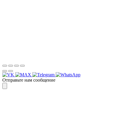
Для более оперативной связи
предлагаем вести общение по
WhatsApp
или
Telegram
Спасибо, я знаю!
Отправьте нам сообщение