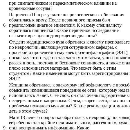
при симпатическом и парасимпатическом влиянии на
кровеносные сосуды?
Пациентка П. в результате неврологического заболевания
обратилась к врачу. После первичного приема был
6
предположен диагноз эпилепсия. К какому специалисту
обратилась пациентка? Какое первичное исследование
назначит врач для подтверждения диагноза?
Студент медицинского вуза обратился к своему преподават
по неврологии, являющемуся сотрудником кафедры, с
просьбой о проведении ему электроэнцефалографии (ЭЭГ),
поскольку этот студент стал часто утомляться, у него появил
7
рассеянность, постоянно беспокоит сонливость, а также ста
плохо запоминаться материал. Что может быть с этим
студентом? Какие изменения могут быть зарегистрированы 
ЭЭГ?
Женщина обратилась к знакомому нейрофизиологу с просьб
объяснить изменившееся поведение ее отца, которому неда
исполнилось 70 лет. С ее слов, он стал очень подозрительны
8
несдержанным и капризным. С чем, скорее всего, связаны э
проблемы пожилого мужчины? Какие рекомендации можно
дать в этом случае?
Мать 13-ленего подростка обратилась к неврологу, поскольк
ее ребенок стал крайне невнимательным, рассеянным, хуже
9
стал воспринимать информацию. Какие