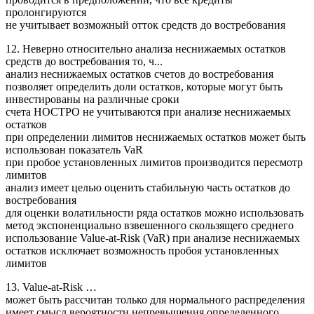
пролонгируются
не учитывает возможный отток средств до востребования
12. Неверно относительно анализа неснижаемых остатков
средств до востребования то, ч...
анализ неснижаемых остатков счетов до востребования
позволяет определить доли остатков, которые могут быть
инвестированы на различные сроки
счета НОСТРО не учитываются при анализе неснижаемых
остатков
при определении лимитов неснижаемых остатков может быть
использован показатель VaR
при пробое установленных лимитов производится пересмотр
лимитов
анализ имеет целью оценить стабильную часть остатков до
востребования
для оценки волатильности ряда остатков можно использовать
метод экспоненциально взвешенного скользящего среднего
использование Value-at-Risk (VaR) при анализе неснижаемых
остатков исключает возможность пробоя установленных
лимитов
13. Value-at-Risk …
может быть рассчитан только для нормального распределения
имеет смысл вероятности непревышения определенного