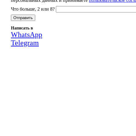
персональных данных и принимаете
пользовательское сог
Что больше, 2 или 8?
Написать в
WhatsApp
Telegram
Close
this
module
НАША КОМПАНИЯ РАБОТАЕТ НА
РЕЗУЛЬТАТ, СВЯЖИТЕСЬ С НАМИ И
УБЕДИТЕСЬ САМИ