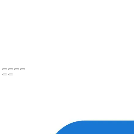
Для более оперативной связи
предлагаем вести общение по
WhatsApp
или
Telegram
Спасибо, я знаю!