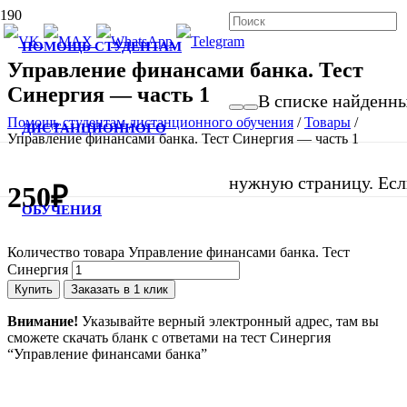
ПОМОЩЬ СТУДЕНТАМ
Управление финансами банка. Тест
Синергия — часть 1
В списке найденных
Помощь студентам дистанционного обучения
/
Товары
/
ДИСТАНЦИОННОГО
Управление финансами банка. Тест Синергия — часть 1
нужную страницу. Если
250
₽
ОБУЧЕНИЯ
Количество товара Управление финансами банка. Тест
Синергия
Купить
Заказать в 1 клик
Внимание!
Указывайте верный электронный адрес, там вы
сможете скачать бланк с ответами на тест Синергия
“Управление финансами банка”