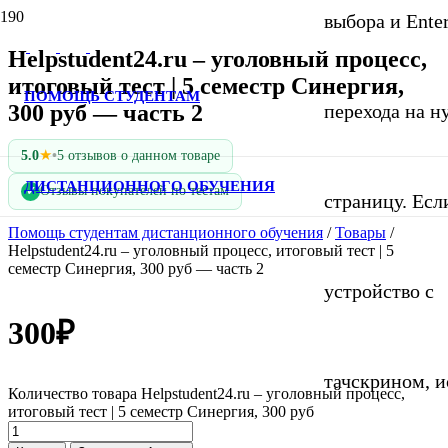
выбора и Ente
Helpstudent24.ru – уголовный процесс,
итоговый тест | 5 семестр Синергия,
ПОМОЩЬ СТУДЕНТАМ
300 руб — часть 2
перехода на 
★
5.0
•
5 отзывов о данном товаре
ДИСТАНЦИОННОГО ОБУЧЕНИЯ
Отзывы покупателей по тестам
✓
страницу. Если
Помощь студентам дистанционного обучения
/
Товары
/
Helpstudent24.ru – уголовный процесс, итоговый тест | 5
семестр Синергия, 300 руб — часть 2
устройство с
300
₽
тачскрином, и
Количество товара Helpstudent24.ru – уголовный процесс,
итоговый тест | 5 семестр Синергия, 300 руб