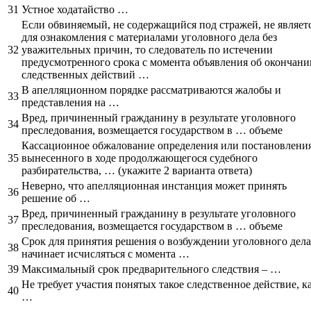
31
Устное ходатайство …
Если обвиняемый, не содержащийся под стражей, не являет
для ознакомления с материалами уголовного дела без
32
уважительных причин, то следователь по истечении
предусмотренного срока с момента объявления об окончани
следственных действий …
В апелляционном порядке рассматриваются жалобы и
33
представления на …
Вред, причиненный гражданину в результате уголовного
34
преследования, возмещается государством в … объеме
Кассационное обжалование определения или постановления
35
вынесенного в ходе продолжающегося судебного
разбирательства, … (укажите 2 варианта ответа)
Неверно, что апелляционная инстанция может принять
36
решение об …
Вред, причиненный гражданину в результате уголовного
37
преследования, возмещается государством в … объеме
Срок для принятия решения о возбуждении уголовного дела
38
начинает исчисляться с момента …
39
Максимальный срок предварительного следствия – …
Не требует участия понятых такое следственное действие, к
40
…