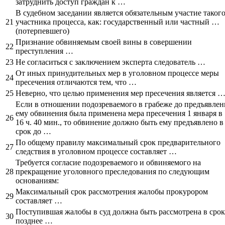
затруднить доступ граждан к …
В судебном заседании является обязательным участие таког
21
участника процесса, как: государственный или частный …
(потерпевшего)
Признание обвиняемым своей вины в совершении
22
преступления …
23
Не согласиться с заключением эксперта следователь …
От иных принудительных мер в уголовном процессе меры
24
пресечения отличаются тем, что …
25
Неверно, что целью применения мер пресечения является 
Если в отношении подозреваемого в грабеже до предъявлен
ему обвинения была применена мера пресечения 1 января в
26
16 ч. 40 мин., то обвинение должно быть ему предъявлено в
срок до …
По общему правилу максимальный срок предварительного
27
следствия в уголовном процессе составляет …
Требуется согласие подозреваемого и обвиняемого на
28
прекращение уголовного преследования по следующим
основаниям:
Максимальный срок рассмотрения жалобы прокурором
29
составляет …
Поступившая жалобы в суд должна быть рассмотрена в срок
30
позднее …