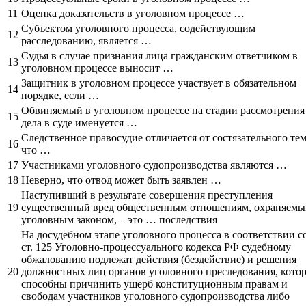
11
Оценка доказательств в уголовном процессе …
Субъектом уголовного процесса, содействующим
12
расследованию, является …
Судья в случае признания лица гражданским ответчиком в
13
уголовном процессе выносит …
Защитник в уголовном процессе участвует в обязательном
14
порядке, если …
Обвиняемый в уголовном процессе на стадии рассмотрения
15
дела в суде именуется …
Следственное правосудие отличается от состязательного тем
16
что …
17
Участниками уголовного судопроизводства являются …
18
Неверно, что отвод может быть заявлен …
Наступивший в результате совершения преступления
19
существенный вред общественным отношениям, охраняем
уголовным законом, – это … последствия
На досудебном этапе уголовного процесса в соответствии с
ст. 125 Уголовно-процессуального кодекса РФ судебному
обжалованию подлежат действия (бездействие) и решения
20
должностных лиц органов уголовного преследования, кото
способны причинить ущерб конституционным правам и
свободам участников уголовного судопроизводства либо