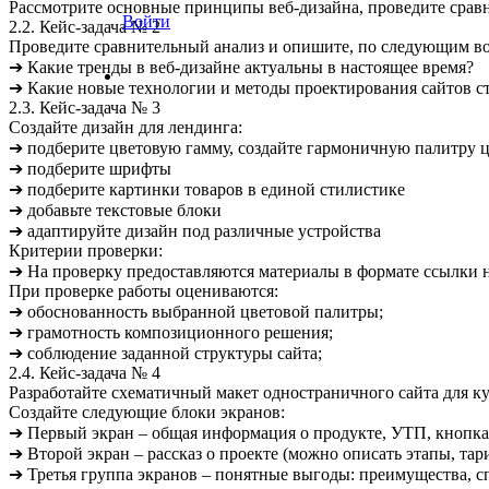
Рассмотрите основные принципы веб-дизайна, проведите сравн
Войти
2.2. Кейс-задача № 2
Проведите сравнительный анализ и опишите, по следующим в
➔ Какие тренды в веб-дизайне актуальны в настоящее время?
➔ Какие новые технологии и методы проектирования сайтов с
2.3. Кейс-задача № 3
Создайте дизайн для лендинга:
➔ подберите цветовую гамму, создайте гармоничную палитру 
➔ подберите шрифты
➔ подберите картинки товаров в единой стилистике
➔ добавьте текстовые блоки
➔ адаптируйте дизайн под различные устройства
Критерии проверки:
➔ На проверку предоставляются материалы в формате ссылки 
При проверке работы оцениваются:
➔ обоснованность выбранной цветовой палитры;
➔ грамотность композиционного решения;
➔ соблюдение заданной структуры сайта;
2.4. Кейс-задача № 4
Разработайте схематичный макет одностраничного сайта для к
Создайте следующие блоки экранов:
➔ Первый экран – общая информация о продукте, УТП, кнопка 
➔ Второй экран – рассказ о проекте (можно описать этапы, тар
➔ Третья группа экранов – понятные выгоды: преимущества, сп