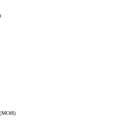
)
И (МОИ)