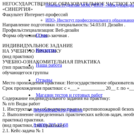
НЕГОСУДАРСТВЕННОЕ ОБРАЗОВАТЕЛЬНОЕ ЧАСТНОЕ
Помощь студентам МОК (ЧПОУ «Международный
«СИНЕРГИЯ»
Факультет Интернет-профессий
ИПО- Институт профессионального образования
Направление подготовки /специальность: 54.03.01 Дизайн .
Профиль/специализация: Веб-дизайн
О нас
Форма обучения: Очно-заочная .
ИНДИВИДУАЛЬНОЕ ЗАДАНИЕ
Контакты
НА УЧЕБНУЮ ПРАКТИКУ
(вид практики)
УЧЕБНО-ОЗНАКОМИТЕЛЬНАЯ ПРАКТИКА
Наша работа
(тип практики)
обучающегося группы
Отзывы
Место прохождения практики: Негосударственное образовате
Срок прохождения практики: с «___» __________ 20__ г. по «__
Магазин тестов и готовых работ
Содержание индивидуального задания на практику:
№ п/п Виды работ
1. Инструктаж по соблюдению правил противопожарной безопа
helpstudent24.ru@mail.ru
2. Выполнение определенных практических кейсов-задач, необ
практика) практики.
8 (800) 707-37-68
(вид практики, тип практики)
2.1. Кейс-задача № 1