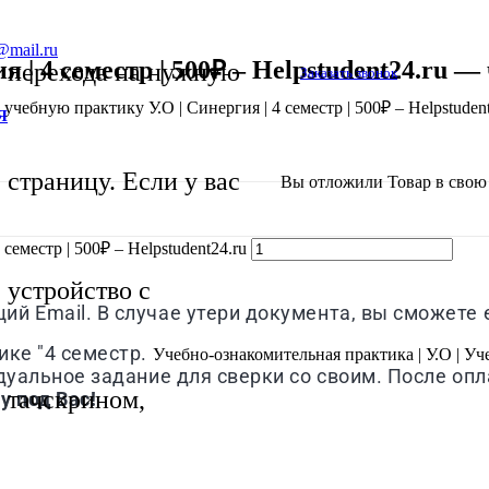
@mail.ru
| 4 семестр | 500₽ – Helpstudent24.ru — 
перехода на нужную
Заказать звонок
учебную практику У.О | Синергия | 4 семестр | 500₽ – Helpstuden
Я
страницу. Если у вас
Вы отложили
Товар
в свою 
еместр | 500₽ – Helpstudent24.ru
устройство с
й Email. В случае утери документа, вы сможете е
ике "4 семестр.
Учебно-ознакомительная практика | У.О | Уч
идуальное задание для сверки со своим. После оп
тачскрином,
у под Вас!