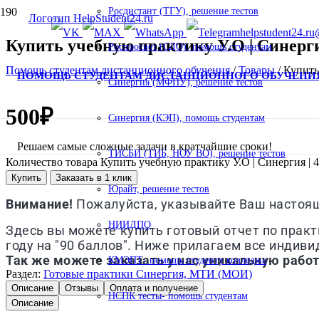
Росдистант (ТГУ), решение тестов
helpstudent24.ru
Купить учебную практику У.О | Синергия 
Роспросвет (СДО), помощь студентам
Помощь студентам дистанционного обучения
/
Товары
/
Купить 
ПОМОЩЬ СТУДЕНТАМ ДИСТАНЦИОННОГО ОБУЧЕНИ
Синергия (МФПУ), решение тестов
500
₽
Синергия (КЭП), помощь студентам
Решаем самые сложные задачи в кратчайшие сроки!
ТИСБИ (ТИБ, НОУ ВО), решение тестов
Количество товара Купить учебную практику У.О | Синергия | 4 с
Купить
Заказать в 1 клик
Юрайт, решение тестов
Внимание!
Пожалуйста, указывайте Ваш настоящи
НИИДПО
Здесь вы можете купить готовый отчет по практ
году на "90 баллов". Ниже прилагаем все индив
Так же можете заказать у нас уникальную работ
КМЭПТ- помощь студенту колледжа
Раздел:
Готовые практики Синергия, МТИ (МОИ)
Описание
Отзывы
Оплата и получение
НСПК тесты- помощь студентам
Описание