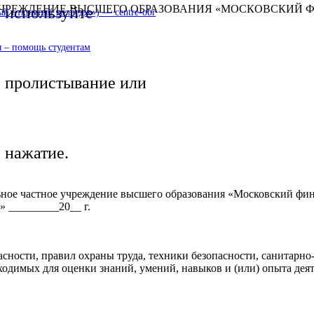
 УЧРЕЖДЕНИЕ ВЫСШЕГО ОБРАЗОВАНИЯ «МОСКОВСКИЙ
используйте
 открытый колледж») — centre-obr
 – помощь студентам
пролистывание или
нажатие.
льное частное учреждение высшего образования «Московский ф
» _________20__ г.
сности, правил охраны труда, техники безопасности, санитарн
ходимых для оценки знаний, умений, навыков и (или) опыта дея