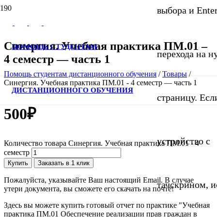
выбора и Ente
Синергия. Учебная практика ПМ.01 –
ПОМОЩЬ СТУДЕНТАМ
перехода на 
4 семестр — часть 1
Помощь студентам дистанционного обучения
/
Товары
/
Синергия. Учебная практика ПМ.01 - 4 семестр — часть 1
ДИСТАНЦИОННОГО ОБУЧЕНИЯ
страницу. Если
500
₽
устройство с
Количество товара Синергия. Учебная практика ПМ.01 - 4
семестр
Купить
Заказать в 1 клик
Пожалуйста, указывайте Ваш настоящий Email. В случае
тачскрином, и
утери документа, вы сможете его скачать на почте!
Здесь вы можете купить готовый отчет по практике "Учебная
практика ПМ.01 Обеспечение реализации прав граждан в