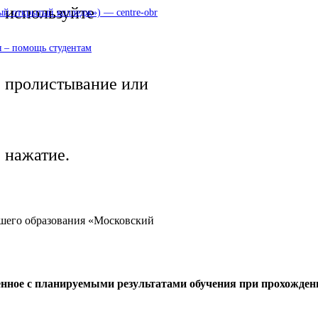
используйте
 открытый колледж») — centre-obr
 – помощь студентам
пролистывание или
нажатие.
сшего образования «Московский
енное с планируемыми результатами обучения при прохожден