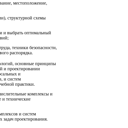
вание, местоположение,
ии), структурной схемы
ки и выбрать оптимальный
вий;
руда, техники безопасности,
вого распорядка.
нологий, основные принципы
й и проектировании
рсальных и
, и систем
чебной практики.
числительные комплексы и
 и технические
мплексов и систем
 задач проектирования.