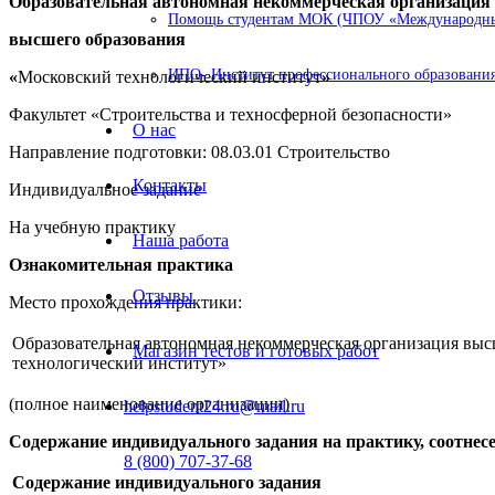
Образовательная автономная некоммерческая организация
Помощь студентам МОК (ЧПОУ «Международный
высшего образования
ИПО- Институт профессионального образования
«
Московский технологический институт
»
Факультет «Строительства и техносферной безопасности»
О нас
Направление подготовки: 08.03.01 Строительство
Контакты
Индивидуальное задание
На учебную практику
Наша работа
Ознакомительная практика
Отзывы
Место прохождения практики:
Образовательная автономная некоммерческая организация вы
Магазин тестов и готовых работ
технологический институт»
(полное наименование организации)
helpstudent24.ru@mail.ru
Содержание индивидуального задания на практику, соотнес
8 (800) 707-37-68
Содержание индивидуального задания