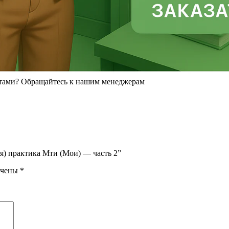
ая) практика Мти (Мои) — часть 2”
ечены
*