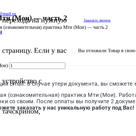
@mail.ru
Мти (Мои) — часть 2
перехода на нужную
Заказать звонок
я (ознакомительная) практика Мти (Мои) — часть 2
Я
страницу. Если у вас
Вы отложили
Товар
в свою 
Мои)
устройство с
й Email. В случае утери документа, вы сможете е
я (ознакомительная) практика Мти (Мои). Работа
ки со своим. После оплаты вы получите 2 докуме
ожете заказать у нас уникальную работу под Вас!
тачскрином,