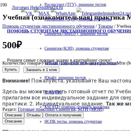
Росдистант (ТГУ), решение тестов
helpstudent24.ru
Учебная (ознакомительная) практика 
Роспросвет (СДО), помощь студентам
Помощь студентам дистанционного обучения
/
Товары
/
Учебна
ПОМОЩЬ СТУДЕНТАМ ДИСТАНЦИОННОГО ОБУЧЕНИ
Синергия (МФПУ), решение тестов
500
₽
Синергия (КЭП), помощь студентам
Решаем самые сложные задачи в кратчайшие сроки!
Количество товара Учебная (ознакомительная) практика Мти (
ТИСБИ (ТИБ, НОУ ВО), решение тестов
Купить
Заказать в 1 клик
Юрайт, решение тестов
Внимание!
Пожалуйста, указывайте Ваш настоящи
Здесь вы можете купить готовый отчет по Учебна
НИИДПО
прилагаем все индивидуальное задание для свер
практики. 2. Индивидуальное задание.
Так же м
КМЭПТ- помощь студенту колледжа
Раздел:
Готовые практики Синергия, МТИ (МОИ)
Описание
Отзывы
Оплата и получение
Описание
НСПК тесты- помощь студентам