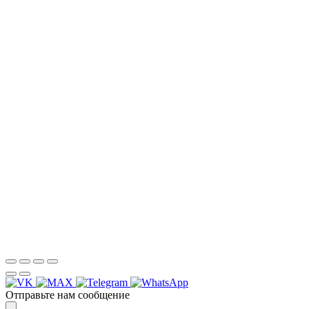
НАША КОМПАНИЯ РАБОТАЕТ НА
РЕЗУЛЬТАТ, СВЯЖИТЕСЬ С НАМИ И
УБЕДИТЕСЬ САМИ
Для более оперативной связи
предлагаем вести общение по
WhatsApp
или
Telegram
Спасибо, я знаю!
Отправьте нам сообщение