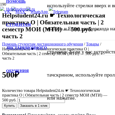
ПОМОЩЬ
используйте стрелки вверх и в
Helpstudent24.ru ☛ Технологическая
практика О | Обязательная часть | 2
СТУДЕНТАМ
выбора и Enter для перехода 
семестр МОИ (МТИ) — 500 руб. —
часть 2
Помощь студентам дистанционного обучения
/
Товары
/
ДИСТАНЦИОННОГО
Helpstudent24.ru ☛ Технологическая практика О |
страницу. Если у вас устройст
Обязательная часть | 2 семестр МОИ (МТИ) — 500 руб. —
часть 2
ОБУЧЕНИЯ
500
₽
тачскрином, используйте про
Количество товара Helpstudent24.ru ☛ Технологическая
практика О | Обязательная часть | 2 семестр МОИ (МТИ) —
или нажатие.
500 руб.
Купить
Заказать в 1 клик