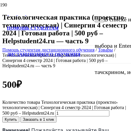
Технологическая практика (проектно-
В списке н
технологическая) | Синергия 4 семестр
ПОМОЩЬ СТУДЕНТАМ
2024 | Готовая работа | 500 руб –
Helpstudent24.ru — часть 9
выбора и Ente
Помощь студентам дистанционного обучения
/
Товары
/
ДИСТАНЦИОННОГО ОБУЧЕНИЯ
Технологическая практика (проектно-технологическая) |
Синергия 4 семестр 2024 | Готовая работа | 500 руб –
Helpstudent24.ru — часть 9
тачскрином, и
500
₽
Количество товара Технологическая практика (проектно-
технологическая) | Синергия 4 семестр 2024 | Готовая работа |
500 руб – Helpstudent24.ru
Купить
Заказать в 1 клик
Внимание!
Пожалуйста, указывайте Ваш