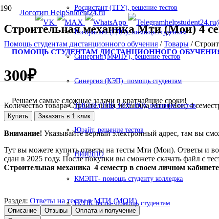
Росдистант (ТГУ), решение тестов
helpstudent24.ru
Строительная механика Мти (Мои) 4 се
Роспросвет (СДО), помощь студентам
Помощь студентам дистанционного обучения
/
Товары
/
Строит
ПОМОЩЬ СТУДЕНТАМ ДИСТАНЦИОННОГО ОБУЧЕНИ
Синергия (МФПУ), решение тестов
300
₽
Синергия (КЭП), помощь студентам
Решаем самые сложные задачи в кратчайшие сроки!
Количество товара Строительная механика Мти (Мои) 4 семест
ТИСБИ (ТИБ, НОУ ВО), решение тестов
Купить
Заказать в 1 клик
Юрайт, решение тестов
Внимание!
Указывайте верный электронный адрес, там вы смож
Тут вы можете купить ответы на тесты Мти (Мои). Ответы и во
НИИДПО
сдан в 2025 году. После покупки вы сможете скачать файл с те
Строительная механика 4 семестр в своем личном кабинет
КМЭПТ- помощь студенту колледжа
Раздел:
Ответы на тесты в МТИ (МОИ)
НСПК тесты- помощь студентам
Описание
Отзывы
Оплата и получение