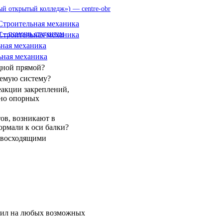
 открытый колледж») — centre-obr
 – помощь студентам
дной прямой?
яемую систему?
еакции закреплений,
ьно опорных
ов, возникают в
ормали к оси балки?
с восходящими
 сил на любых возможных