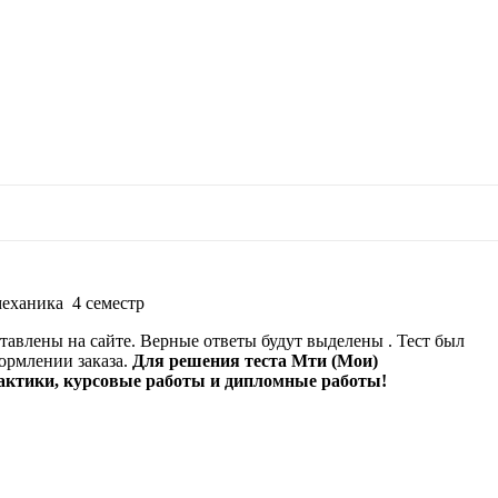
зуйте стрелки вверх и вниз для выбора и E
механика 4 семестр
тавлены на сайте. Верные ответы будут выделены . Тест был
формлении заказа.
Для решения теста Мти (Мои)
рактики, курсовые работы и дипломные работы!