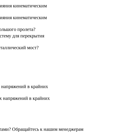
лияния кинематическим
лияния кинематическим
ольшого пролета?
стему для перекрытия
еталлический мост?
х напряжений в крайних
х напряжений в крайних