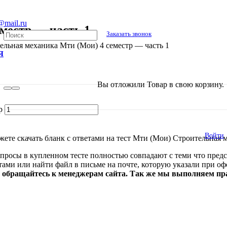
@mail.ru
местр — часть 1
Заказать звонок
ельная механика Мти (Мои) 4 семестр — часть 1
Я
В списке найденных результатов исполь
Вы отложили
Товар
в свою корзину.
р
Войти
ете скачать бланк с ответами на тест Мти (Мои) Строительная 
просы в купленном тесте полностью совпадают с теми что предс
стами или найти файл в письме на почте, которую указали при о
е обращайтесь к менеджерам сайта. Так же мы выполняем п