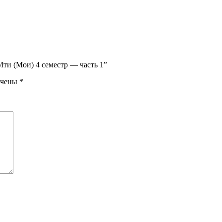
Мти (Мои) 4 семестр — часть 1”
ечены
*