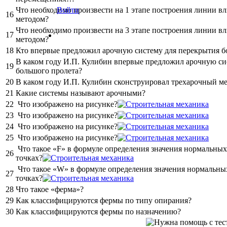
Что необходимо произвести на 1 этапе построения линии в
Войти
16
методом?
Что необходимо произвести на 3 этапе построения линии в
17
методом?
18
Кто впервые предложил арочную систему для перекрытия б
В каком году И.П. Кулибин впервые предложил арочную си
19
большого пролета?
20
В каком году И.П. Кулибин сконструировал трехарочный м
21
Какие системы называют арочными?
22
Что изображено на рисунке?
23
Что изображено на рисунке?
24
Что изображено на рисунке?
25
Что изображено на рисунке?
Что такое «F» в формуле определения значения нормальны
26
точках?
Что такое «W» в формуле определения значения нормальны
27
точках?
28
Что такое «ферма»?
29
Как классифицируются фермы по типу опирания?
30
Как классифицируются фермы по назначению?