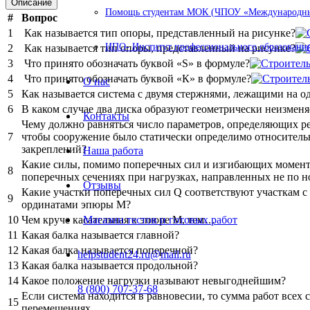
Описание
Помощь студентам МОК (ЧПОУ «Международный
#
Вопрос
1
Как называется тип опоры, представленный на рисунке?
ИПО- Институт профессионального образования
2
Как называется тип опоры, представленный на рисунке?
3
Что принято обозначать буквой «S» в формуле?
4
Что принято обозначать буквой «К» в формуле?
О нас
5
Как называется система с двумя стержнями, лежащими на о
6
В каком случае два диска образуют геометрически неизмен
Контакты
Чему должно равняться число параметров, определяющих р
7
чтобы сооружение было статически определимо относител
закреплений?
Наша работа
Какие силы, помимо поперечных сил и изгибающих момент
8
поперечных сечениях при нагрузках, направленных не по н
Отзывы
Какие участки поперечных сил Q соответствуют участкам 
9
ординатами эпюры М?
10
Чем круче касательная к эпюре М, тем…
Магазин тестов и готовых работ
11
Какая балка называется главной?
12
Какая балка называется поперечной?
helpstudent24.ru@mail.ru
13
Какая балка называется продольной?
14
Какое положение нагрузки называют невыгоднейшим?
8 (800) 707-37-68
Если система находится в равновесии, то сумма работ всех
15
перемещениях…