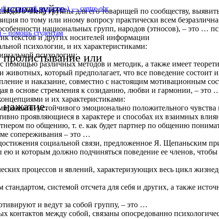
используйте
 открытый колледж») — centre-obr
аждого члена группы для его товарищей по сообществу, выявить,
озиция по тому или иному вопросу практически всем безразлична
собенности национальных групп, народов (этносов), – это … п
 – помощь студентам
тик текстов и других носителей информации
альной психологии, и их характеристиками:
оциальной психологии:
пролистывание или
 с помощью различных методов и методик, а также имеет теорет
 животных, который предполагает, что все поведение состоит из
епление и наказание, совместно с настоящим мотивационным с
ая в основе стремления к созиданию, любви и гармонии, – это 
концепциями и их характеристиками:
нажатие.
мировании устойчивого эмоционально положительного чувства к
ивно проявляющиеся в характере и способах их взаимных влиян
тнером по общению, т. е. как будет партнер по общению понимат
ме сопереживания – это …
 достижения социальной связи, предложенное Я. Щепаньским пр
ею и которым должно подчиняться поведение ее членов, чтобы 
ских процессов и явлений, характеризующих весь цикл жизнеде
м стандартом, системой отсчета для себя и других, а также ис
тивируют и ведут за собой группу, – это …
ных контактов между собой, связаны опосредованно психологич