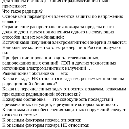
Для защиты органов дыхания от радиоактивной пыли
применяют:
Что такое радиация?
Основными параметрами элементов защиты по напряжению
являются:
Ограничение распространения пожара за пределы очага
должно достигаться применением одного из следующих
способов или их комбинацией:
Источниками излучения электромагнитной энергии являются:
Наибольшее количество электроэнергии в России получают
на:
При функционировании радио-, телевизионных,
радиолокационных станций, ЛЭП и других техногенных
источников электромагнитных излучений …
Радиационная обстановка — это:
Какая из задач НЕ относится к задачам, решаемым при оценке
радиационной обстановки?
Какая из перечисленных задач относится к задачам, решаемым
при оценке радиационной обстановки?
Пожарная обстановка — это совокупность последствий
чрезвычайных ситуаций, в результате которых возникают:
К системам жизнеобеспечения защитных сооружений следует
отнести системы:
К опасным факторам пожара относятся:
К опасным факторам пожара НЕ относится: