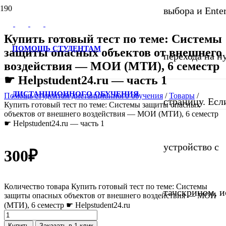
выбора и Ente
Купить готовый тест по теме: Системы
ПОМОЩЬ СТУДЕНТАМ
защиты опасных объектов от внешнего
перехода на 
воздействия — МОИ (МТИ), 6 семестр
☛ Helpstudent24.ru — часть 1
ДИСТАНЦИОННОГО ОБУЧЕНИЯ
Помощь студентам дистанционного обучения
/
Товары
/
страницу. Если
Купить готовый тест по теме: Системы защиты опасных
объектов от внешнего воздействия — МОИ (МТИ), 6 семестр
☛ Helpstudent24.ru — часть 1
устройство с
300
₽
Количество товара Купить готовый тест по теме: Системы
тачскрином, и
защиты опасных объектов от внешнего воздействия — МОИ
(МТИ), 6 семестр ☛ Helpstudent24.ru
Купить
Заказать в 1 клик