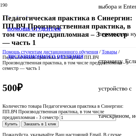
выбора и Ente
Педагогическая практика в Синергии:
ПП.ВЧ Производственная практика, в
ПОМОЩЬ СТУДЕНТАМ
том числе преддипломная – 3 семестр
перехода на 
— часть 1
Помощь студентам дистанционного обучения
/
Товары
/
ДИСТАНЦИОННОГО ОБУЧЕНИЯ
Педагогическая практика в Синергии: ПП.ВЧ
страницу. Если
Производственная практика, в том числе преддипломная - 3
семестр — часть 1
500
₽
устройство с
Количество товара Педагогическая практика в Синергии:
ПП.ВЧ Производственная практика, в том числе
тачскрином, и
преддипломная - 3 семестр
Купить
Заказать в 1 клик
Пожалуйста, указывайте Ваш настоящий Email. В случае