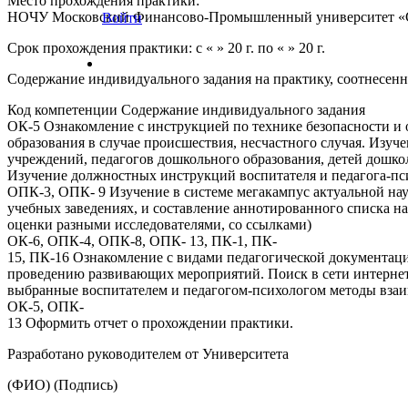
Место прохождения практики:
НОЧУ Московский Финансово-Промышленный университет «
Войти
Срок прохождения практики: с « » 20 г. по « » 20 г.
Содержание индивидуального задания на практику, соотнесен
Код компетенции Содержание индивидуального задания
ОК-5 Ознакомление с инструкцией по технике безопасности и 
образования в случае происшествия, несчастного случая. Изу
учреждений, педагогов дошкольного образования, детей дошко
Изучение должностных инструкций воспитателя и педагога-пс
ОПК-3, ОПК- 9 Изучение в системе мегакампус актуальной на
учебных заведениях, и составление аннотированного списка на
оценки разными исследователями, со ссылками)
ОК-6, ОПК-4, ОПК-8, ОПК- 13, ПК-1, ПК-
15, ПК-16 Ознакомление с видами педагогической документац
проведению развивающих мероприятий. Поиск в сети интернет 
выбранные воспитателем и педагогом-психологом методы взаи
ОК-5, ОПК-
13 Оформить отчет о прохождении практики.
Разработано руководителем от Университета
(ФИО) (Подпись)