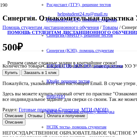
Росдистант (ТГУ), решение тестов
helpstudent24.ru@mail.ru
Синергия. Ознакомительная практика У
Роспросвет (СДО), помощь студентам
Помощь студентам дистанционного обучения
/
Товары
/
Синерг
ПОМОЩЬ СТУДЕНТАМ ДИСТАНЦИОННОГО ОБУЧЕНИ
Синергия (МФПУ), решение тестов
500
₽
Синергия (КЭП), помощь студентам
Решаем самые сложные задачи в кратчайшие сроки!
Количество товара Синергия. Ознакомительная практика У.О У
ТИСБИ (ТИБ, НОУ ВО), решение тестов
Купить
Заказать в 1 клик
Юрайт, решение тестов
Пожалуйста, указывайте Ваш настоящий Email. В случае утери д
Здесь вы можете купить готовый отчет по практике "Ознакомит
НИИДПО
все индивидуальное задание для сверки со своим. Так же может
Раздел:
Готовые практики Синергия, МТИ (МОИ)
КМЭПТ- помощь студенту колледжа
Описание
Отзывы
Оплата и получение
Описание
НСПК тесты- помощь студентам
НЕГОСУДАРСТВЕННОЕ ОБРАЗОВАТЕЛЬНОЕ ЧАСТНОЕ 