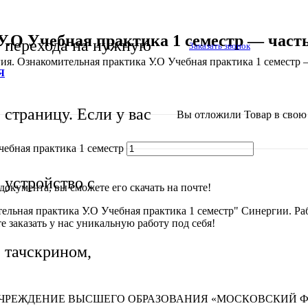
.О Учебная практика 1 семестр — часть
перехода на нужную
Заказать звонок
ия. Ознакомительная практика У.О Учебная практика 1 семестр 
Я
страницу. Если у вас
Вы отложили
Товар
в свою 
чебная практика 1 семестр
устройство с
окумента, вы сможете его скачать на почте!
ельная практика У.О Учебная практика 1 семестр" Синергии. Раб
е заказать у нас уникальную работу под себя!
тачскрином,
УЧРЕЖДЕНИЕ ВЫСШЕГО ОБРАЗОВАНИЯ «МОСКОВСКИЙ 