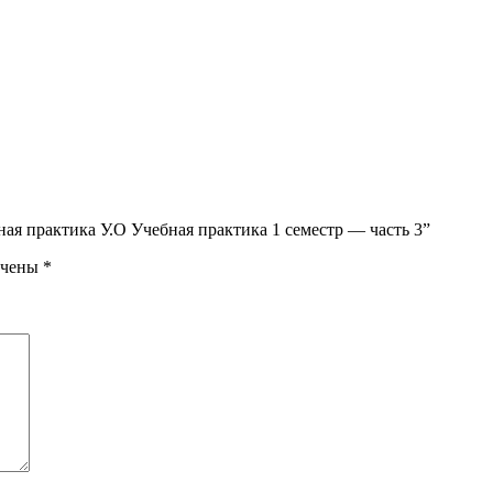
ная практика У.О Учебная практика 1 семестр — часть 3”
ечены
*