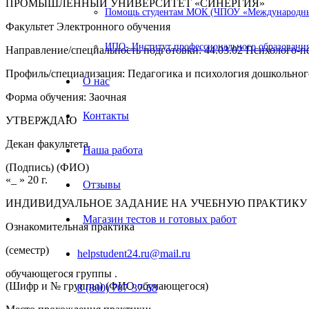
ПРОМЫШЛЕННЫЙ УНИВЕРСИТЕТ «СИНЕРГИЯ»
Помощь студентам МОК (ЧПОУ «Международный
Факультет Электронного обучения
ИПО- Институт профессионального образования
Направление/специальность подготовки: 44.03.02 Психолого-п
Профиль/специализация: Педагогика и психология дошкольног
О нас
Форма обучения: Заочная
Контакты
УТВЕРЖДАЮ
Декан факультета
Наша работа
(Подпись) (ФИО)
«_ » 20 г.
Отзывы
ИНДИВИДУАЛЬНОЕ ЗАДАНИЕ НА УЧЕБНУЮ ПРАКТИКУ
Магазин тестов и готовых работ
Ознакомительная практика
(семестр)
helpstudent24.ru@mail.ru
обучающегося группы .
(Шифр и № группы) (ФИО обучающегося)
8 (800) 707-37-68