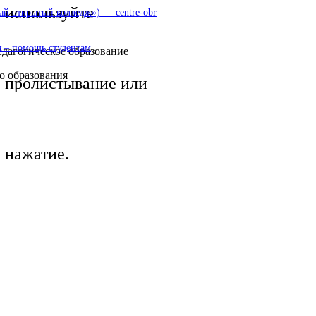
используйте
 открытый колледж») — centre-obr
 – помощь студентам
едагогическое образование
о образования
пролистывание или
нажатие.