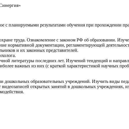
Синергия»
ное с планируемыми результатами обучения при прохождении пр
охране труда. Ознакомление с законом РФ об образовании. Изуч
чение нормативной документации, регламентирующей деятельнос
льников и их законных представителей.
ихолога.
учной литературы последних лет. Изучений тенденций и напра
иболее важных из них (с краткой характеристикой научных проб
ии дошкольных образовательных учреждений. Изучить виды педа
видеозаписей открытых занятий в дошкольных учреждениях, их 
модействия.