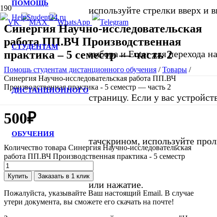
ПОМОЩЬ
используйте стрелки вверх и в
Синергия Научно-исследовательская
работа ПП.ВЧ Производственная
СТУДЕНТАМ
практика – 5 семестр — часть 2
выбора и Enter для перехода 
Помощь студентам дистанционного обучения
/
Товары
/
Синергия Научно-исследовательская работа ПП.ВЧ
Производственная практика - 5 семестр — часть 2
ДИСТАНЦИОННОГО
страницу. Если у вас устройст
500
₽
ОБУЧЕНИЯ
тачскрином, используйте про
Количество товара Синергия Научно-исследовательская
работа ПП.ВЧ Производственная практика - 5 семестр
Купить
Заказать в 1 клик
или нажатие.
Пожалуйста, указывайте Ваш настоящий Email. В случае
утери документа, вы сможете его скачать на почте!