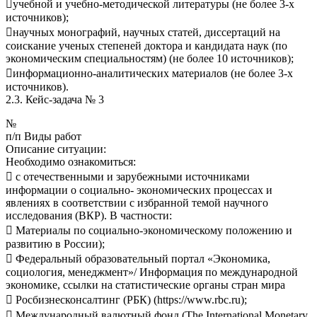
учебной и учебно-методической литературы (не более 3-х
источников);
научных монографий, научных статей, диссертаций на
соискание ученых степеней доктора и кандидата наук (по
экономическим специальностям) (не более 10 источников);
информационно-аналитических материалов (не более 3-х
источников).
2.3. Кейс-задача № 3
№
п/п Виды работ
Описание ситуации:
Необходимо ознакомиться:
 с отечественными и зарубежными источниками
информации о социально- экономических процессах и
явлениях в соответствии с избранной темой научного
исследования (ВКР). В частности:
 Материалы по социально-экономическому положению и
развитию в России);
 Федеральный образовательный портал «Экономика,
социология, менеджмент»/ Информация по международной
экономике, ссылки на статистические органы стран мира
 Росбизнесконсалтинг (РБК) (https://www.rbc.ru);
 Международный валютный фонд (The International Monetary