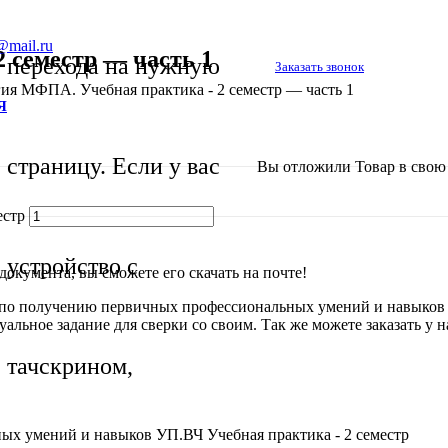
@mail.ru
 семестр — часть 1
перехода на нужную
Заказать звонок
ия МФПА. Учебная практика - 2 семестр — часть 1
Я
страницу. Если у вас
Вы отложили
Товар
в свою 
естр
устройство с
окумента, вы сможете его скачать на почте!
а по получению первичных профессиональных умений и навыков 
уальное задание для сверки со своим. Так же можете заказать у 
тачскрином,
х умений и навыков УП.ВЧ Учебная практика - 2 семестр