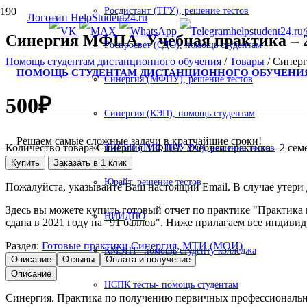
Росдистант (ТГУ), решение тестов
helpstudent24.ru
Синергия МФПА. Учебная практика – 2
Роспросвет (СДО), помощь студентам
Помощь студентам дистанционного обучения
/
Товары
/
Синерг
ПОМОЩЬ СТУДЕНТАМ ДИСТАНЦИОННОГО ОБУЧЕНИ
Синергия (МФПУ), решение тестов
500
₽
Синергия (КЭП), помощь студентам
Решаем самые сложные задачи в кратчайшие сроки!
Количество товара Синергия МФПА. Учебная практика - 2 сем
ТИСБИ (ТИБ, НОУ ВО), решение тестов
Купить
Заказать в 1 клик
Юрайт, решение тестов
Пожалуйста, указывайте Ваш настоящий Email. В случае утери д
Здесь вы можете купить готовый отчет по практике "Практик
НИИДПО
сдана в 2021 году на "91 баллов". Ниже прилагаем все индивид
Раздел:
Готовые практики Синергия, МТИ (МОИ)
КМЭПТ- помощь студенту колледжа
Описание
Отзывы
Оплата и получение
Описание
НСПК тесты- помощь студентам
Синергия. Практика по получению первичных профессиональны