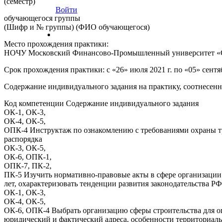
(семестр)
Войти
обучающегося группы
(Шифр и № группы) (ФИО обучающегося)
Место прохождения практики:
НОЧУ Московский Финансово-Промышленный университет «
Срок прохождения практики: с «26» июля 2021 г. по «05» сентя
Содержание индивидуального задания на практику, соотнесен
Код компетенции Содержание индивидуального задания
ОК-1, ОК-3,
ОК-4, ОК-5,
ОПК-4 Инструктаж по ознакомлению с требованиями охраны тру
распорядка
ОК-3, ОК-5,
ОК-6, ОПК-1,
ОПК-7, ПК-2,
ПК-5 Изучить нормативно-правовые акты в сфере организации с
лет, охарактеризовать тенденции развития законодательства РФ
ОК-1, ОК-3,
ОК-4, ОК-5,
ОК-6, ОПК-4 Выбрать организацию сферы строительства для о
юридический и фактический адреса, особенности территориал