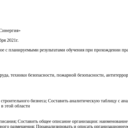
Синергия»
бря 2021г.
ное с планируемыми результатами обучения при прохождении пр
да, техники безопасности, пожарной безопасности, антитеррор
троительного бизнеса; Составить аналитическую таблицу с анал
 в этой области
писания; Составить общее описание организации: наименование
ьного размещения; Проанализировать и описать организационну