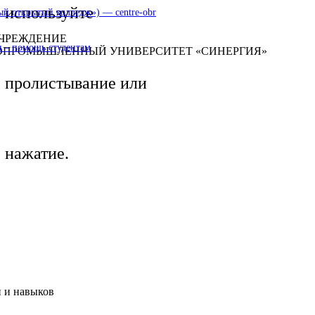
используйте
 открытый колледж») — centre-obr
УЧРЕЖДЕНИЕ
 – помощь студентам
ОПРОМЫШЛЕННЫЙ УНИВЕРСИТЕТ «СИНЕРГИЯ»
пролистывание или
нажатие.
 и навыков