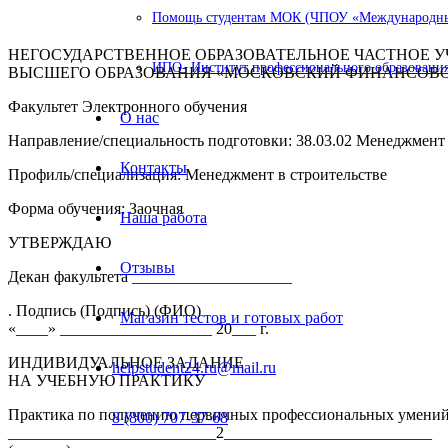
Помощь студентам МОК (ЧПОУ «Международный
НЕГОСУДАРСТВЕННОЕ ОБРАЗОВАТЕЛЬНОЕ ЧАСТНОЕ 
ИПО- Институт профессионального образования
ВЫСШЕГО ОБРАЗОВАНИЯ «МОСКОВСКИЙ ФИНАНСОВ
Факультет Электронного обучения
О нас
Направление/специальность подготовки: 38.03.02 Менеджмент
Контакты
Профиль/специализация: Менеджмент в строительстве
Форма обучения: Заочная
Наша работа
УТВЕРЖДАЮ
Отзывы
Декан факультета ____________________
. Подпись (Подпись) (ФИО)
Магазин тестов и готовых работ
«____» ___________________ 20___ г.
ИНДИВИДУАЛЬНОЕ ЗАДАНИЕ
helpstudent24.ru@mail.ru
НА УЧЕБНУЮ ПРАКТИКУ
Практика по получению первичных профессиональных умений
8 (800) 707-37-68
__________________________2__________________________