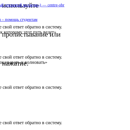
используйте
 открытый колледж») — centre-obr
 – помощь студентам
 свой ответ обратно в систему.
к которому этот путь ведет»
пролистывание или
 свой ответ обратно в систему.
нажатие.
оказывать и волновать»
 свой ответ обратно в систему.
 свой ответ обратно в систему.