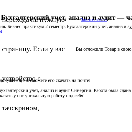
Бухгалтерский учет, анализ и аудит — ч
перехода на нужную
Заказать звонок
ия. Бизнес практикум 2 семестр. Бухгалтерский учет, анализ и а
Я
страницу. Если у вас
Вы отложили
Товар
в свою 
устройство с
окумента, вы сможете его скачать на почте!
ухгалтерский учет, анализ и аудит Синергии. Работа была сдана 
казать у нас уникальную работу под себя!
тачскрином,