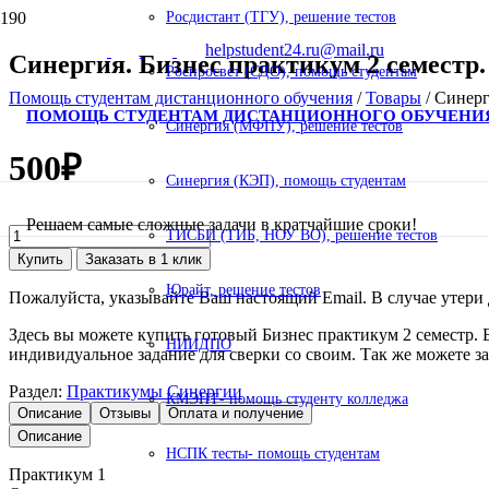
Росдистант (ТГУ), решение тестов
helpstudent24.ru@mail.ru
Синергия. Бизнес практикум 2 семестр. 
Роспросвет (СДО), помощь студентам
Помощь студентам дистанционного обучения
/
Товары
/
Синерг
ПОМОЩЬ СТУДЕНТАМ ДИСТАНЦИОННОГО ОБУЧЕНИ
Синергия (МФПУ), решение тестов
500
₽
Синергия (КЭП), помощь студентам
Решаем самые сложные задачи в кратчайшие сроки!
Количество
ТИСБИ (ТИБ, НОУ ВО), решение тестов
товара
Купить
Заказать в 1 клик
Синергия.
Юрайт, решение тестов
Бизнес
Пожалуйста, указывайте Ваш настоящий Email. В случае утери д
практикум
2
Здесь вы можете купить готовый Бизнес практикум 2 семестр. Б
НИИДПО
семестр.
индивидуальное задание для сверки со своим. Так же можете за
Бухгалтерский
учет,
Раздел:
Практикумы Синергии
КМЭПТ- помощь студенту колледжа
анализ
Описание
Отзывы
Оплата и получение
и
Описание
аудит
НСПК тесты- помощь студентам
Практикум 1