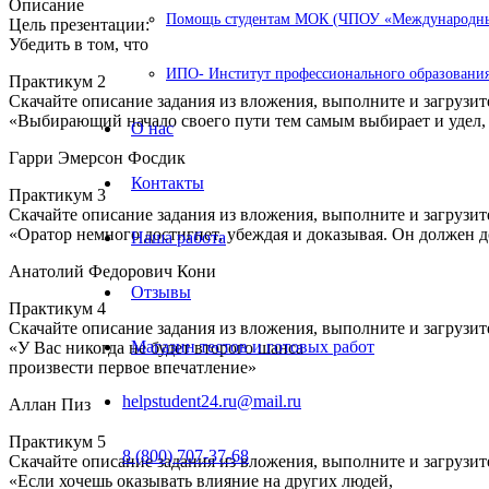
Описание
Помощь студентам МОК (ЧПОУ «Международный
Цель презентации:
Убедить в том, что
ИПО- Институт профессионального образования
Практикум 2
Скачайте описание задания из вложения, выполните и загрузите
«Выбирающий начало своего пути тем самым выбирает и удел, 
О нас
Гарри Эмерсон Фосдик
Контакты
Практикум 3
Скачайте описание задания из вложения, выполните и загрузите
«Оратор немного достигнет, убеждая и доказывая. Он должен д
Наша работа
Анатолий Федорович Кони
Отзывы
Практикум 4
Скачайте описание задания из вложения, выполните и загрузите
Магазин тестов и готовых работ
«У Вас никогда не будет второго шанса
произвести первое впечатление»
helpstudent24.ru@mail.ru
Аллан Пиз
Практикум 5
8 (800) 707-37-68
Скачайте описание задания из вложения, выполните и загрузите
«Если хочешь оказывать влияние на других людей,