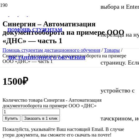
выбора и Ente
Синергия – Автоматизация
ПОМОЩЬ СТУДЕНТАМ
документооборота на примере ООО
перехода на 
«ДНС» — часть 1
Помощь студентам дистанционного обучения
/
Товары
/
Синергия - Автоматизация документооборота на примере
ДИСТАНЦИОННОГО ОБУЧЕНИЯ
ООО «ДНС» — часть 1
страницу. Если
1500
₽
устройство с
Количество товара Синергия - Автоматизация
документооборота на примере ООО «ДНС»
тачскрином, и
Купить
Заказать в 1 клик
Пожалуйста, указывайте Ваш настоящий Email. В случае
утери документа, вы сможете его скачать на почте!