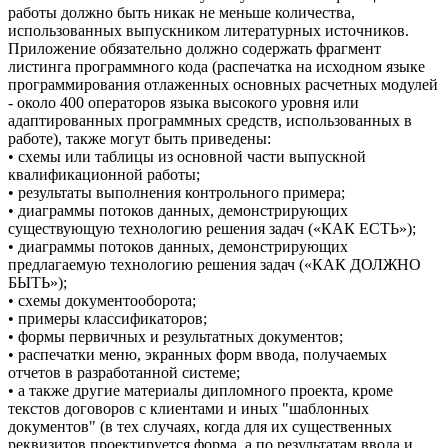
работы должно быть никак не меньше количества,
использованных выпускником литературных источников.
Приложение обязательно должно содержать фрагмент
листинга программного кода (распечатка на исходном языке
программирования отлаженных основных расчетных модулей
- около 400 операторов языка высокого уровня или
адаптированных программных средств, использованных в
работе), также могут быть приведены:
• схемы или таблицы из основной части выпускной
квалификационной работы;
• результаты выполнения контрольного примера;
• диаграммы потоков данных, демонстрирующих
существующую технологию решения задач («КАК ЕСТЬ»);
• диаграммы потоков данных, демонстрирующих
предлагаемую технологию решения задач («КАК ДОЛЖНО
БЫТЬ»);
• схемы документооборота;
• примеры классификаторов;
• формы первичных и результатных документов;
• распечатки меню, экранных форм ввода, получаемых
отчетов в разработанной системе;
• а также другие материалы дипломного проекта, кроме
текстов договоров с клиентами и иных "шаблонных
документов" (в тех случаях, когда для их существенных
реквизитов проектируется форма, а по результатам ввода и