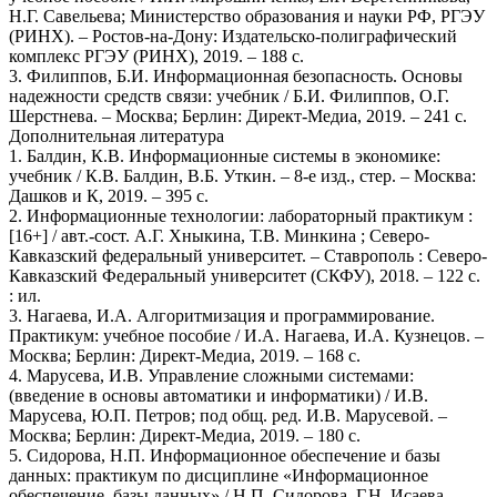
Н.Г. Савельева; Министерство образования и науки РФ, РГЭУ
(РИНХ). – Ростов-на-Дону: Издательско-полиграфический
комплекс РГЭУ (РИНХ), 2019. – 188 с.
3. Филиппов, Б.И. Информационная безопасность. Основы
надежности средств связи: учебник / Б.И. Филиппов, О.Г.
Шерстнева. – Москва; Берлин: Директ-Медиа, 2019. – 241 с.
Дополнительная литература
1. Балдин, К.В. Информационные системы в экономике:
учебник / К.В. Балдин, В.Б. Уткин. – 8-е изд., стер. – Москва:
Дашков и К, 2019. – 395 с.
2. Информационные технологии: лабораторный практикум :
[16+] / авт.-сост. А.Г. Хныкина, Т.В. Минкина ; Северо-
Кавказский федеральный университет. – Ставрополь : Северо-
Кавказский Федеральный университет (СКФУ), 2018. – 122 с.
: ил.
3. Нагаева, И.А. Алгоритмизация и программирование.
Практикум: учебное пособие / И.А. Нагаева, И.А. Кузнецов. –
Москва; Берлин: Директ-Медиа, 2019. – 168 с.
4. Марусева, И.В. Управление сложными системами:
(введение в основы автоматики и информатики) / И.В.
Марусева, Ю.П. Петров; под общ. ред. И.В. Марусевой. –
Москва; Берлин: Директ-Медиа, 2019. – 180 с.
5. Сидорова, Н.П. Информационное обеспечение и базы
данных: практикум по дисциплине «Информационное
обеспечение, базы данных» / Н.П. Сидорова, Г.Н. Исаева,