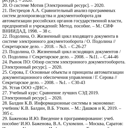
ресурс]. – 2020.
20. О системе Мотив [Электронный ресурс]. – 2020.
21. Пестрецов А.А. Сравнительный анализ программных
систем делопроизводства и документооборота для
автоматизации российских органов государственной власти,
предприятий и учреждений: Метод. пособие. – М.: СИФ
ВНИИДАД, 1998. – 38 с.
22. Подолина, О. Жизненный цикл входящего документа в
системе электронного документооборота / О. Подолина //
Секретарское дело. – 2018. – №3. – С.26-27
23. Подолина, О. Жизненный цикл исходящих документов /
О. Подолина // Секретарское дело. – 2008. – №11. – С.44-46
24. Рынок ПО: Обзор систем электронного документооборота.
[Электронный ресурс]. – 2020.
25. Серова, Г. Основные объекты и принципы автоматизации
документационного обеспечения управления / Г. Серова //
Секретарское дело. – 2008. – №1. – С30-43
26. Устав ООО «ДНС».
27. Учебный курс: Сравнение лучших СЭД 2019.
[Электронный ресурс]. – 2020.
28. Балдин К.В. Информационные системы в экономике:
учебник/ К.В. Балдин, В.Б. Уткин. – М.: Дашков и К, 2019. –
395 c.
29. Баженова И.Ю. Введение в программирование: учеб.
пособие/ И.Ю. Баженова, В.А. Сухомлин. – Москва, Саратов: