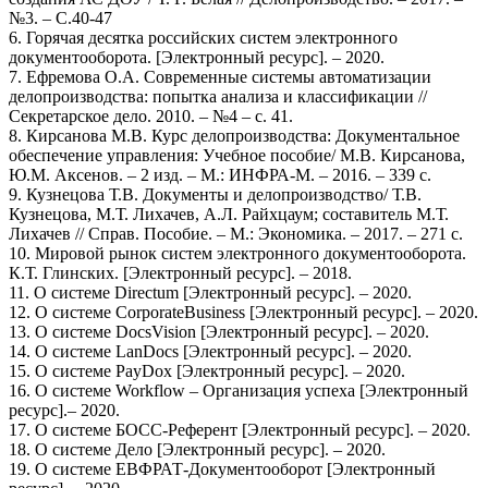
№3. – С.40-47
6. Горячая десятка российских систем электронного
документооборота. [Электронный ресурс]. – 2020.
7. Ефремова О.А. Современные системы автоматизации
делопроизводства: попытка анализа и классификации //
Секретарское дело. 2010. – №4 – с. 41.
8. Кирсанова М.В. Курс делопроизводства: Документальное
обеспечение управления: Учебное пособие/ М.В. Кирсанова,
Ю.М. Аксенов. – 2 изд. – М.: ИНФРА-М. – 2016. – 339 с.
9. Кузнецова Т.В. Документы и делопроизводство/ Т.В.
Кузнецова, М.Т. Лихачев, А.Л. Райхцаум; составитель М.Т.
Лихачев // Справ. Пособие. – М.: Экономика. – 2017. – 271 с.
10. Мировой рынок систем электронного документооборота.
К.Т. Глинских. [Электронный ресурс]. – 2018.
11. О системе Directum [Электронный ресурс]. – 2020.
12. О системе CorporateBusiness [Электронный ресурс]. – 2020.
13. О системе DocsVision [Электронный ресурс]. – 2020.
14. О системе LanDocs [Электронный ресурс]. – 2020.
15. О системе PayDox [Электронный ресурс]. – 2020.
16. О системе Workflow – Организация успеха [Электронный
ресурс].– 2020.
17. О системе БОСС-Референт [Электронный ресурс]. – 2020.
18. О системе Дело [Электронный ресурс]. – 2020.
19. О системе ЕВФРАТ-Документооборот [Электронный