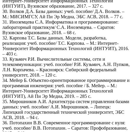
Интернет-Университет Информационных Технологий
(ИНТУИТ), Вузовское образование, 2017. – 327 c.
30. Волков Д.А. Базы данных: учеб. пособие/ Д.А. Волков. –
М.: МИСИМГСУ, Ай Пи Эр Медиа, ЭБС АСВ, 2018. – 77 c.
31. Иноземцева С.А. Информатика и программирование:
лабораторный практикум/ С.А. Иноземцева. – Саратов:
Вузовское образование, 2018. – 68 c.
32. Карпова Т.С. Базы данных. Модели, разработка,
реализация: учеб. пособие/ Т.С. Карпова. – М.: Интернет-
Университет Информационных Технологий (ИНТУИТ), 2016.
– 403 c.
33. Кузьмич Р.И. Вычислительные системы, сети и
телекоммуникации: учеб. пособие/ Р.И. Кузьмич, А.Н. Пупков,
Л.Н. Корпачева. – Красноярск: Сибирский федеральный
университет, 2018. – 120 c.
34. Мейер Б. Объектно-ориентированное программирование и
программная инженерия: учеб. пособие / Б. Мейер. – М.:
Интернет-Университет Информационных Технологий
(ИНТУИТ), Ай Пи Эр Медиа, 2019. – 285 c.
35. Мирошников А.И. Архитектура систем управления базами
данных: учеб. пособие/ А.И. Мирошников. – Липецк:
Липецкий государственный технический университет, ЭБС
АСВ, 2018. – 94 c.
36. Потопахин В.В. Современное программирование с нуля:
учеб. пособие/ В.В. Потопахин. – Саратов: Профобразование,