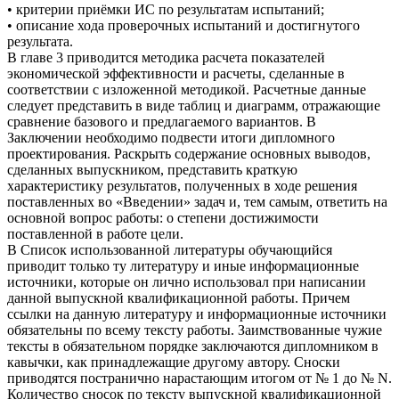
• критерии приёмки ИС по результатам испытаний;
• описание хода проверочных испытаний и достигнутого
результата.
В главе 3 приводится методика расчета показателей
экономической эффективности и расчеты, сделанные в
соответствии с изложенной методикой. Расчетные данные
следует представить в виде таблиц и диаграмм, отражающие
сравнение базового и предлагаемого вариантов. В
Заключении необходимо подвести итоги дипломного
проектирования. Раскрыть содержание основных выводов,
сделанных выпускником, представить краткую
характеристику результатов, полученных в ходе решения
поставленных во «Введении» задач и, тем самым, ответить на
основной вопрос работы: о степени достижимости
поставленной в работе цели.
В Список использованной литературы обучающийся
приводит только ту литературу и иные информационные
источники, которые он лично использовал при написании
данной выпускной квалификационной работы. Причем
ссылки на данную литературу и информационные источники
обязательны по всему тексту работы. Заимствованные чужие
тексты в обязательном порядке заключаются дипломником в
кавычки, как принадлежащие другому автору. Сноски
приводятся постранично нарастающим итогом от № 1 до № N.
Количество сносок по тексту выпускной квалификационной