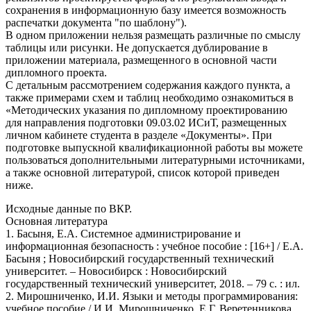
сохранения в информационную базу имеется возможность
распечатки документа "по шаблону").
В одном приложении нельзя размещать различные по смыслу
таблицы или рисунки. Не допускается дублирование в
приложении материала, размещенного в основной части
дипломного проекта.
С детальным рассмотрением содержания каждого пункта, а
также примерами схем и таблиц необходимо ознакомиться в
«Методических указания по дипломному проектированию
для направления подготовки 09.03.02 ИСиТ, размещенных
личном кабинете студента в разделе «Документы». При
подготовке выпускной квалификационной работы вы можете
пользоваться дополнительными литературными источниками,
а также основной литературой, список которой приведен
ниже.
Исходные данные по ВКР.
Основная литература
1. Басыня, Е.А. Системное администрирование и
информационная безопасность : учебное пособие : [16+] / Е.А.
Басыня ; Новосибирский государственный технический
университет. – Новосибирск : Новосибирский
государственный технический университет, 2018. – 79 с. : ил.
2. Мирошниченко, И.И. Языки и методы программирования:
учебное пособие / И.И. Мирошниченко, Е.Г. Веретенникова,