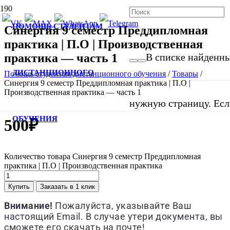
ПОМОЩЬ СТУДЕНТАМ
Синергия 9 семестр Преддипломная
практика | П.О | Производственная
практика — часть 1
В списке найденных
ДИСТАНЦИОННОГО
Помощь студентам дистанционного обучения
/
Товары
/
Синергия 9 семестр Преддипломная практика | П.О |
Производственная практика — часть 1
нужную страницу. Если
ОБУЧЕНИЯ
500
₽
Количество товара Синергия 9 семестр Преддипломная
практика | П.О | Производственная практика
Купить
Заказать в 1 клик
Внимание!
Пожалуйста, указывайте Ваш
настоящий Email. В случае утери документа, вы
сможете его скачать на почте!