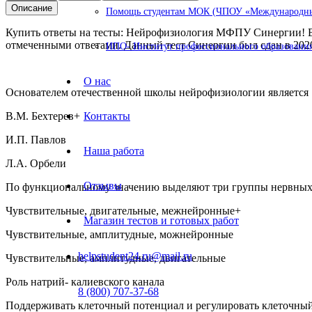
Описание
Помощь студентам МОК (ЧПОУ «Международный
Купить ответы на тесты: Нейрофизиология МФПУ Синергии! Во
отмеченными ответами. Данный тест Синергии был сдан в 2020 г
ИПО- Институт профессионального образования
О нас
Основателем отечественной школы нейрофизиологии является
В.М. Бехтерев+
Контакты
И.П. Павлов
Наша работа
Л.А. Орбели
Отзывы
По функциональному значению выделяют три группы нервных
Чувствительные, двигательные, межнейронные+
Магазин тестов и готовых работ
Чувствительные, амплитудные, можнейронные
helpstudent24.ru@mail.ru
Чувствительные, амплитудные, двигательные
Роль натрий- калиевского канала
8 (800) 707-37-68
Поддерживать клеточный потенциал и регулировать клеточны