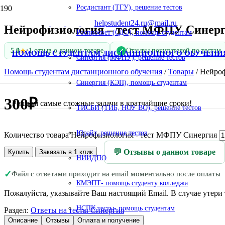
Росдистант (ТГУ), решение тестов
helpstudent24.ru@mail.ru
Нейрофизиология – тест МФПУ Синерг
Роспросвет (СДО), помощь студентам
★
5.0
•
1 отзыв о данном товаре
Отзывы покупателей по тестам
✓
ПОМОЩЬ СТУДЕНТАМ ДИСТАНЦИОННОГО ОБУЧЕНИ
Синергия (МФПУ), решение тестов
Помощь студентам дистанционного обучения
/
Товары
/
Нейроф
Синергия (КЭП), помощь студентам
300
₽
Решаем самые сложные задачи в кратчайшие сроки!
ТИСБИ (ТИБ, НОУ ВО), решение тестов
Юрайт, решение тестов
Количество товара Нейрофизиология - тест МФПУ Синергия
💬 Отзывы о данном товаре
Купить
Заказать в 1 клик
НИИДПО
✓
Файл с ответами приходит на email моментально после оплаты
КМЭПТ- помощь студенту колледжа
Пожалуйста, указывайте Ваш настоящий Email. В случае утери т
НСПК тесты- помощь студентам
Раздел:
Ответы на тесты Синергия
Описание
Отзывы
Оплата и получение