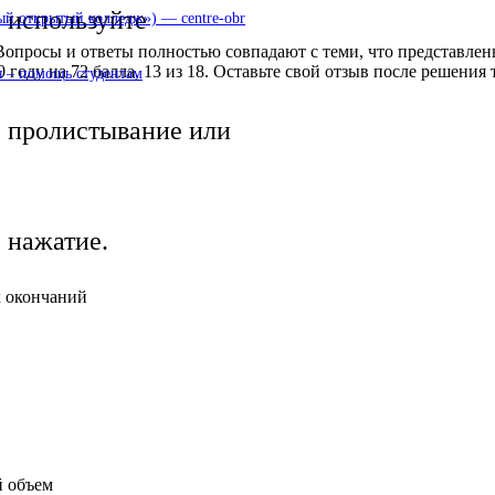
используйте
 открытый колледж») — centre-obr
просы и ответы полностью совпадают с теми, что представлены
оду на 72 балла, 13 из 18. Оставьте свой отзыв после решения т
 – помощь студентам
пролистывание или
нажатие.
 окончаний
й объем