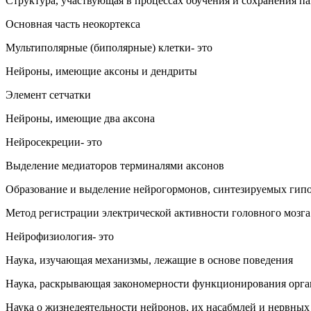
Структура, участвующая в процессах обучения и сохранения п
Основная часть неокортекса
Мультиполярные (биполярные) клетки- это
Нейроны, имеющие аксоны и дендриты
Элемент сетчатки
Нейроны, имеющие два аксона
Нейросекреции- это
Выделение медиаторов терминалями аксонов
Образование и выделение нейрогормонов, синтезируемых гип
Метод регистрации электрической активности головного мозг
Нейрофизиология- это
Наука, изучающая механизмы, лежащие в основе поведения
Наука, раскрывающая закономерности функционирования орга
Наука о жизнедеятельности нейронов, их насабмлей и нервных