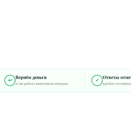
Вернём деньги
Ответы отм
↩
✓
если работа выполнена неверно
удобно готовить