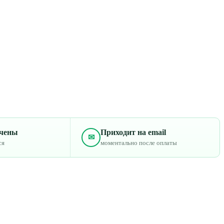
ечены
Приходит на email
✉
ся
моментально после оплаты