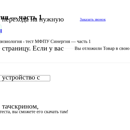
ия — часть 1
перехода на нужную
Заказать звонок
Я
изиология - тест МФПУ Синергия — часть 1
страницу. Если у вас
Вы отложили
Товар
в свою 
устройство с
тачскрином,
еста, вы сможете его скачать там!