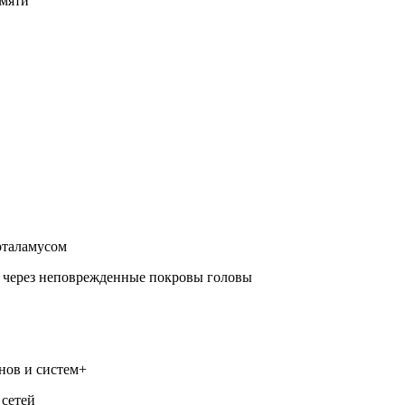
амяти
оталамусом
а через неповрежденные покровы головы
нов и систем+
 сетей