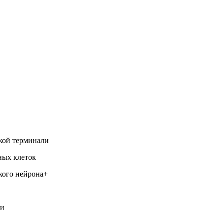
кой терминали
ных клеток
кого нейрона+
ти