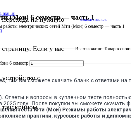
@mail.ru
и (Мои) 6 семестр — часть 1
перехода на нужную
Заказать звонок
 работы электрических сетей Мти (Мои) 6 семестр — часть 1
Я
страницу. Если у вас
Вы отложили
Товар
в свою 
ои) 6 семестр
устройство с
, там вы сможете скачать бланк с ответами на 
)
. Ответы и вопросы в купленном тесте полность
 2025 году. После покупки вы сможете скачать фа
тачскрином,
ешения теста
Мти (Мои)
Режимы работы электриче
ыполняем практики, курсовые работы и дипломн