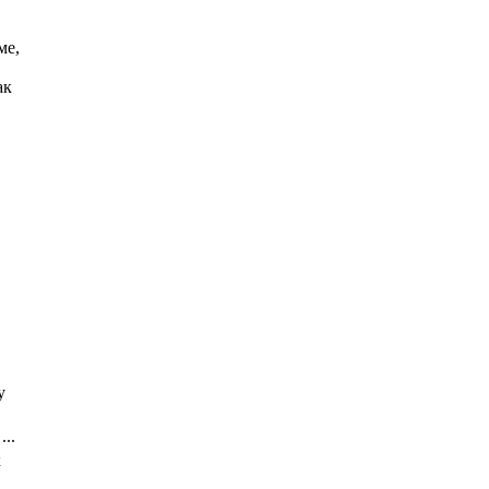
ме,
ак
у
..
к