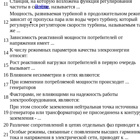
Станция, на которую возложена функция регулирования
11
Войти
частоты в системе, называется ...
Мощность, развиваемая турбиной в продолжительном режи
зависит от пропуска пара или воды через турбину, который
12
регулируется регулятором скорости турбины, называемым т
же ...
Зависимость реактивной мощности потребителей от
13
напряжения имеет ...
К числу режимных параметров качества элекроэнергии
14
относят:
Рост реактивной нагрузки потребителей в первую очередь
15
вызывает ...
16
Влиянием несимметрии в сетях являются:
При изменении потребляемой мощности происходит ...
17
генераторов
Факторами, не влияющими на надежность работы
18
электрооборудования, являются:
При этом способе заземления нейтральная точка источника
19
(генератора или трансформатора) не присоединена к контур
заземления - ...
20
Различие сопротивлений в цепях отдельных фаз приводит к .
Особые режимы, связанные с появлением высших гармони
21
тока и напряжения в электрической сети, приводят к ...