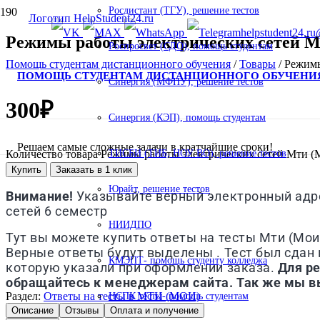
Росдистант (ТГУ), решение тестов
helpstudent24.ru
Режимы работы электрических сетей Мт
Роспросвет (СДО), помощь студентам
Помощь студентам дистанционного обучения
/
Товары
/
Режимы
ПОМОЩЬ СТУДЕНТАМ ДИСТАНЦИОННОГО ОБУЧЕНИ
Синергия (МФПУ), решение тестов
300
₽
Синергия (КЭП), помощь студентам
Решаем самые сложные задачи в кратчайшие сроки!
Количество товара Режимы работы электрических сетей Мти (М
ТИСБИ (ТИБ, НОУ ВО), решение тестов
Купить
Заказать в 1 клик
Юрайт, решение тестов
Внимание!
Указывайте верный электронный адрес
сетей 6 семестр
НИИДПО
Тут вы можете купить ответы на тесты
Мти (Мои
Верные ответы будут выделены . Тест был сдан в
КМЭПТ- помощь студенту колледжа
которую указали при оформлении заказа.
Для р
обращайтесь к менеджерам сайта. Так же мы в
Раздел:
Ответы на тесты в МТИ (МОИ)
НСПК тесты- помощь студентам
Описание
Отзывы
Оплата и получение