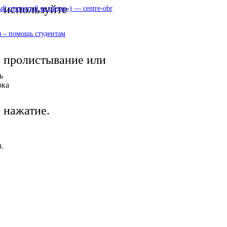
используйте
 открытый колледж») — centre-obr
 – помощь студентам
пролистывание или
ь
ока
нажатие.
.