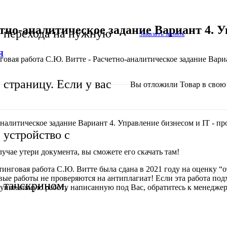
тно-аналитическое задание Вариант 4. 
перехода на нужную
Заказать звонок
Я
говая работа С.Ю. Витте - Расчетно-аналитическое задание Вари
страницу. Если у вас
Вы отложили
Товар
в свою 
аналитическое задание Вариант 4. Управление бизнесом и IT - п
устройство с
учае утери документа, вы сможете его скачать там!
инговая работа С.Ю. Витте была сдана в 2021 году на оценку “о
вые работы не проверяются на антиплагиат! Если эта работа по
тачскрином,
 уникальную работу написанную под Вас, обратитесь к менеджеру