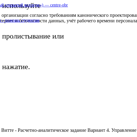
используйте
 открытый колледж») — centre-obr
 организации согласно требованиям канонического проектирова
нтернет и безопасности данных, учёт рабочего времени персона
 – помощь студентам
пролистывание или
нажатие.
 Витте - Расчетно-аналитическое задание Вариант 4. Управление