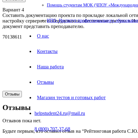
Помощь студентам МОК (ЧПОУ «Международный
Вариант 4
Составить документацию проекта по прокладке локальной сети
настройку серверного оборудования, обеспечение доступа в И
ИПО- Институт профессионального образования
документ представить преподавателю.
О нас
70138611
Контакты
Наша работа
Отзывы
Отзывы
Магазин тестов и готовых работ
Отзывы
helpstudent24.ru@mail.ru
Отзывов пока нет.
8 (800) 707-37-68
Будьте первым, кто оставил отзыв на “Рейтинговая работа С.Ю.