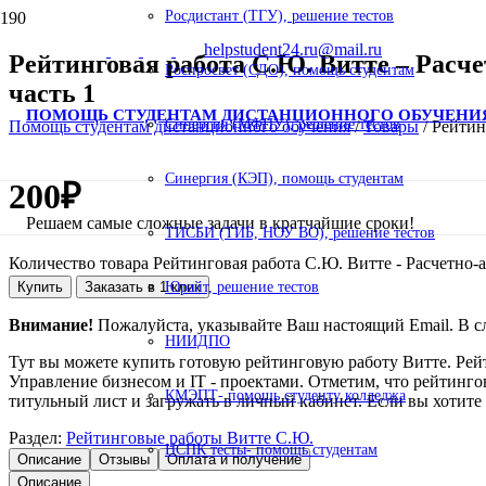
Росдистант (ТГУ), решение тестов
helpstudent24.ru@mail.ru
Рейтинговая работа С.Ю. Витте – Расче
Роспросвет (СДО), помощь студентам
часть 1
ПОМОЩЬ СТУДЕНТАМ ДИСТАНЦИОННОГО ОБУЧЕНИ
Синергия (МФПУ), решение тестов
Помощь студентам дистанционного обучения
/
Товары
/
Рейтин
Синергия (КЭП), помощь студентам
200
₽
Решаем самые сложные задачи в кратчайшие сроки!
ТИСБИ (ТИБ, НОУ ВО), решение тестов
Количество товара Рейтинговая работа С.Ю. Витте - Расчетно-
Купить
Заказать в 1 клик
Юрайт, решение тестов
Внимание!
Пожалуйста, указывайте Ваш настоящий Email. В сл
НИИДПО
Тут вы можете купить готовую рейтинговую работу Витте. Рейт
Управление бизнесом и IT - проектами. Отметим, что рейтинго
КМЭПТ- помощь студенту колледжа
титульный лист и загружать в личный кабинет. Если вы хотите
Раздел:
Рейтинговые работы Витте С.Ю.
НСПК тесты- помощь студентам
Описание
Отзывы
Оплата и получение
Описание