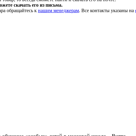
жете скачать его из письма.
ара обращайтесь к
нашим менеджерам
. Все контакты указаны на
и обучение «особых» детей в массовой школе – Витте