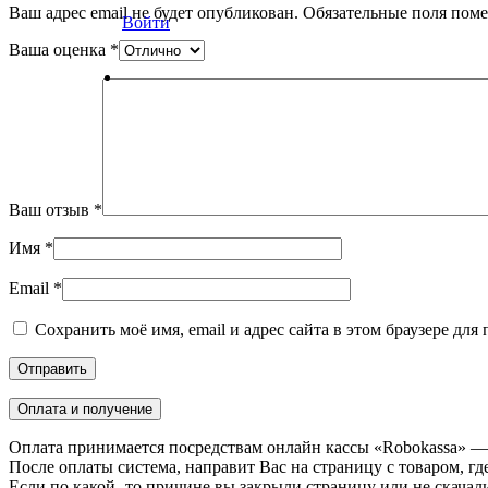
Ваш адрес email не будет опубликован.
Обязательные поля пом
Войти
Ваша оценка
*
Ваш отзыв
*
Имя
*
Email
*
Сохранить моё имя, email и адрес сайта в этом браузере д
Оплата и получение
Оплата принимается посредствам онлайн кассы «Robokassa» —
После оплаты система, направит Вас на страницу с товаром, где
Если по какой- то причине вы закрыли страницу или не скачали 