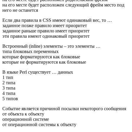
на его месте будет расположен следующий фрейм место под
него не останется
Если два правила в CSS имеют одинаковый вес, то …
заданное позже правило имеет приоритет
заданное раньше правило имеет приоритет
эти правила имеют одинаковый приоритет
Встроенный (inline) элементы – это элементы …
типа блоковых переменных
которые форматируются как блоковые
которые не форматируются как блоковые
В языке Perl существует … данных
1 тип
2 типа
3 типа
4 типа
5 типов
Событие является причиной посылки некоторого сообщения
от объекта к объекту
операционной системе
от операционной системы к объекту