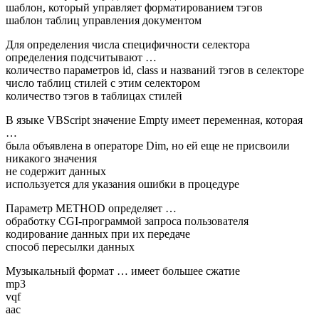
шаблон, который управляет форматированием тэгов
шаблон таблиц управления документом
Для определения числа специфичности селектора
определения подсчитывают …
количество параметров id, class и названий тэгов в селекторе
число таблиц стилей с этим селектором
количество тэгов в таблицах стилей
В языке VBScript значение Empty имеет переменная, которая
…
была объявлена в операторе Dim, но ей еще не присвоили
никакого значения
не содержит данных
используется для указания ошибки в процедуре
Параметр METHOD определяет …
обработку CGI-программой запроса пользователя
кодирование данных при их передаче
способ пересылки данных
Музыкальный формат … имеет большее сжатие
mp3
vqf
aac