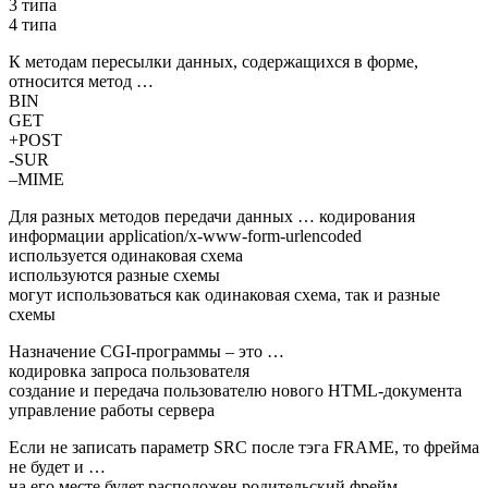
3 типа
4 типа
К методам пересылки данных, содержащихся в форме,
относится метод …
BIN
GET
+POST
-SUR
–MIME
Для разных методов передачи данных … кодирования
информации application/x-www-form-urlencoded
используется одинаковая схема
используются разные схемы
могут использоваться как одинаковая схема, так и разные
схемы
Назначение CGI-программы – это …
кодировка запроса пользователя
создание и передача пользователю нового HTML-документа
управление работы сервера
Если не записать параметр SRC после тэга FRAME, то фрейма
не будет и …
на его месте будет расположен родительский фрейм