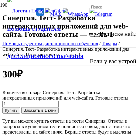
Синергия. Тест- Разработка
интерактивных приложений для web-
ПОМОЩЬ СТУДЕНТАМ
сайта. Готовые ответы — часть 1
В списке найд
Помощь студентам дистанционного обучения
/
Товары
/
Синергия. Тест- Разработка интерактивных приложений для
web-сайта. Готовые ответы — часть 1
ДИСТАНЦИОННОГО ОБУЧЕНИЯ
Если у вас устро
300
₽
Количество товара Синергия. Тест- Разработка
интерактивных приложений для web-сайта. Готовые ответы
Купить
Заказать в 1 клик
Тут вы можете купить ответы на тесты Синергия. Ответы и
вопросы в купленном тесте полностью совпадают с теми что
представлены на сайте ниже. Верные ответы будут выделены