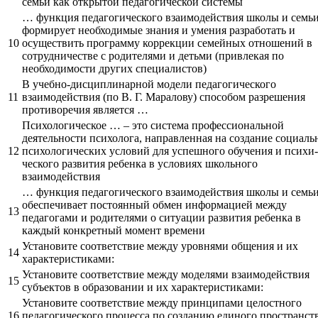
семьи как открытой педагогической системы
… функция педагогического взаимодействия школы и семь
формирует необходимые знания и умения разработать и
10
осуществить программу коррекции семейных отношений в
сотрудничестве с родителями и детьми (привлекая по
необходимости других специалистов)
В учебно-дисциплинарной модели педагогического
11
взаимодействия (по В. Г. Маралову) способом разрешения
противоречия является …
Психологическое … – это система профессиональной
деятельности психолога, направленная на создание социаль
12
психологических условий для успешного обучения и психи­
ческого развития ребенка в условиях школьного
взаимодействия
… функция педагогического взаимодействия школы и семь
обеспечивает постоянный обмен информацией между
13
педагогами и родителями о ситуации развития ребенка в
каждый конкретный момент времени
Установите соответствие между уровнями общения и их
14
характеристиками:
Установите соответствие между моделями взаимодействия
15
субъектов в образовании и их характеристиками:
Установите соответствие между принципами целостного
16
педагогического процесса по созданию единого пространст