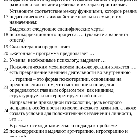
развития и воспитания ребенка и их характеристиками:
Установите соответствие между функциями, которые реализ
17
педагогическое взаимодействие школы и семьи, и их
назначением:
Выделяют следующие специфические черты
18
психокоррекционного процесса: … (укажите 2 варианта
ответа)
19
Скилл-терапия предполагает …
20
«Жетонная» программа предполагает …
21
Умения, необходимые психологу, выделяет …
Психологическим механизмом психокоррекции является …,
22
есть превращение внешней деятельности во внутреннюю
… терапия – это форма психотерапии, основанная на
представлении о том, что настроение и поведение
23
определяются главным образом тем, как индивид
структурирует и интерпретирует свой опыт
Направление прикладной психологии, цель которого –
исправить особенности психологического развития, а также
24
создать условия для положительных изменений личности, –
это …
В рамках психодинамического подхода к проблеме
25
психокоррекции выделяют арт-терапию, игротерапию и
детский …