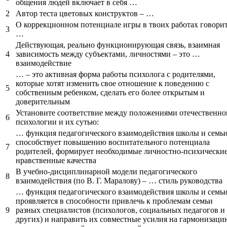
общения людей включает в себя …
2
Автор теста цветовых конструктов – …
О коррекционном потенциале игры в твоих работах говори
3
…
Действующая, реально функционирующая связь, взаимная
4
зависимость между субъектами, личностями – это …
взаимодействие
… – это активная форма работы психолога с родителями,
которые хотят изменить свое отношение к поведению с
5
собственным ребенком, сделать его более открытым и
доверительным
Установите соответствие между положениями отечественно
6
психологии и их сутью:
… функция педагогического взаимодействия школы и семь
способствует повышению воспитательного потенциала
7
родителей, формирует необходимые личностно-психические
нравственные качества
В учебно-дисциплинарной модели педагогического
8
взаимодействия (по В. Г. Маралову) – … стиль руководства
… функция педагогического взаимодействия школы и семь
проявляется в способности привлечь к проблемам семьи
9
разных специалистов (психологов, социальных педагогов и
других) и направить их совместные усилия на гармонизаци