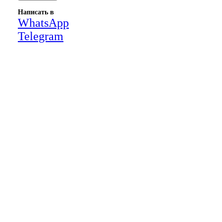
Написать в
WhatsApp
Telegram
Close
this
module
НАША КОМПАНИЯ РАБОТАЕТ НА
РЕЗУЛЬТАТ, СВЯЖИТЕСЬ С НАМИ И
УБЕДИТЕСЬ САМИ
Для более оперативной связи
предлагаем вести общение по
WhatsApp
или
Telegram