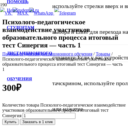
ПОМОЩЬ
используйте стрелки вверх и в
Психолого-педагогическое
СТУДЕНТАМ
взаимодействие участников
выбора и Enter для перехода 
образовательного процесса итоговый
тест Синергия — часть 1
ДИСТАНЦИОННОГО
Помощь студентам дистанционного обучения
/
Товары
/
страницу. Если у вас устройст
Психолого-педагогическое взаимодействие участников
образовательного процесса итоговый тест Синергия — часть
1
ОБУЧЕНИЯ
тачскрином, используйте про
300
₽
Количество товара Психолого-педагогическое взаимодействие
или нажатие.
участников образовательного процесса итоговый тест
Синергия
Купить
Заказать в 1 клик