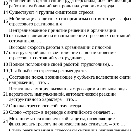
Изменения в организации труда персонала, обеспечивающи
13
работникам больший контроль над условиями труда…
14
Существуют 4 группы симптомов стресса:
Мобилизация защитных сил организма соответствует … фаз
15
стрессового реагирования
Централизованное принятие решений в организации
16
оказывает влияние на возникновение стрессовых состояний
сотрудников, …
Высокая скорость работы в организации с плоской
17
оргструктурой оказывает влияние на возникновение
стрессовых состояний у сотрудников, …
18
Полное поглощение своей работой (трудоголизм)…
19
Для борьбы со стрессом рекомендуется …
Состояние покоя, возникающее у субъекта вследствие сняти
20
напряжения, - это…
Негативная эмоция, вызванная стрессором и повышающая
21
вероятность импульсивной, автоматической реакции
деструктивного характера – это…
22
Оценка стрессового события всегда…
23
Слово «стресс» в переводе с английского означает…
Механизмы психологической защиты, позволяющие
24
фиксировать тревогу на определенных стимулах, – это …
Стиль реагирования в стрессовой ситуации, направленный 