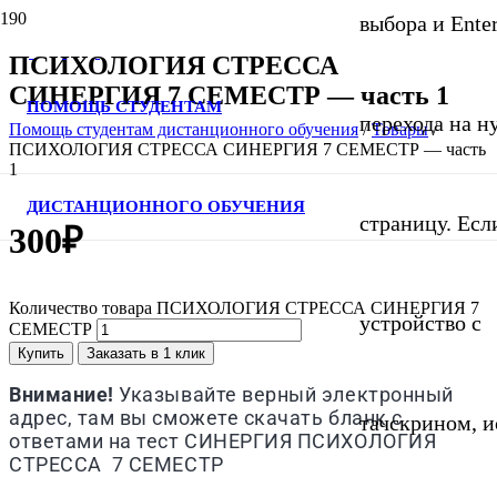
выбора и Ente
ПСИХОЛОГИЯ СТРЕССА
СИНЕРГИЯ 7 СЕМЕСТР — часть 1
ПОМОЩЬ СТУДЕНТАМ
перехода на 
Помощь студентам дистанционного обучения
/
Товары
/
ПСИХОЛОГИЯ СТРЕССА СИНЕРГИЯ 7 СЕМЕСТР — часть
1
ДИСТАНЦИОННОГО ОБУЧЕНИЯ
страницу. Если
300
₽
Количество товара ПСИХОЛОГИЯ СТРЕССА СИНЕРГИЯ 7
устройство с
СЕМЕСТР
Купить
Заказать в 1 клик
Внимание!
Указывайте верный электронный
адрес, там вы сможете скачать бланк с
тачскрином, и
ответами на тест
СИНЕРГИЯ
ПСИХОЛОГИЯ
СТРЕССА 7 СЕМЕСТР