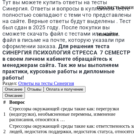
Тут вы можете купить ответы на тесты
пролистывани
Синергия. Ответы и вопросы в купленном тесте
полностью совпадают с теми что представлены
на сайте. Верные ответы будут выделены . Тест
был сдан в 2025 году. После покупки вы
сможете скачать файл с тестами или найти
нажатие.
файл в письме на почте, которую указали при
оформлении заказа.
Для решения теста
СИНЕРГИЯ
ПСИХОЛОГИЯ СТРЕССА 7 СЕМЕСТР
в своем личном кабинете обращайтесь к
менеджерам сайта. Так же мы выполняем
практики, курсовые работы и дипломные
работы!
Раздел:
Ответы на тесты Синергия
Описание
Отзывы
Оплата и получение
Описание
#
Вопрос
Стрессоры окружающей среды такие как: перегрузки
1
(недогрузки), необъясненные перемены, изменение
расписания, относятся к …
Стрессоры окружающей среды такие как: ответственность з
2
людей, недостаток поддержки, недостаток статуса, относятс