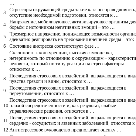
…
Стрессоры окружающей среды такие как: несправедливость
3
отсутствие необходимой подготовки, относятся к …
Напряжение, мобилизующее, активизирующее организм дл
4
борьбы с источником негативных эмоций – это …
Чрезмерное напряжение, понижающее возможности органи
5
адекватно реагировать на требования внешней среды – это:
6
Состояние дистресса соответствует фазе …
Склонность к конкуренции, высокая самооценка,
нетерпимость по отношению к окружающим – характерист
7
человека, который по типу реакции на стресс-факторы
относится к …
Последствия стрессовых воздействий, выражающиеся в вид
8
чувства тревоги и вины, относятся к …
Последствия стрессовых воздействий, выражающиеся в
9
переутомлении, относятся к …
Последствия стрессовых воздействий, выражающиеся в вид
10
плохой сосредоточенности и, как результат, слабые
управленческие решения, относятся к …
Последствия стрессовых воздействий, выражающиеся в вид
11
сердечно - сосудистых и язвенных заболеваний, относятся 
12
Антистрессовое руководство предполагает оценку …