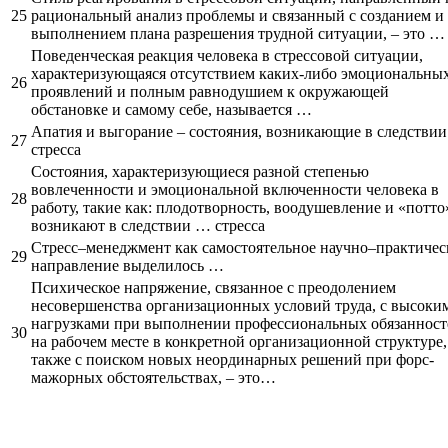
25
рациональный анализ проблемы и связанный с созданием и
выполнением плана разрешения трудной ситуации, – это …
Поведенческая реакция человека в стрессовой ситуации,
характеризующаяся отсутствием каких-либо эмоциональны
26
проявлений и полным равнодушием к окружающей
обстановке и самому себе, называется …
Апатия и выгорание – состояния, возникающие в следстви
27
стресса
Состояния, характеризующиеся разной степенью
вовлеченности и эмоциональной включенности человека в
28
работу, такие как: плодотворность, воодушевление и «потто
возникают в следствии … стресса
Стресс–менеджмент как самостоятельное научно–практичес
29
направление выделилось …
Психическое напряжение, связанное с преодолением
несовершенства организационных условий труда, с высоки
нагрузками при выполнении профессиональных обязанност
30
на рабочем месте в конкретной организационной структуре,
также с поиском новых неординарных решений при форс-
мажорных обстоятельствах, – это…