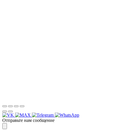
НАША КОМПАНИЯ РАБОТАЕТ НА
РЕЗУЛЬТАТ, СВЯЖИТЕСЬ С НАМИ И
УБЕДИТЕСЬ САМИ
Для более оперативной связи
предлагаем вести общение по
WhatsApp
или
Telegram
Спасибо, я знаю!
Отправьте нам сообщение