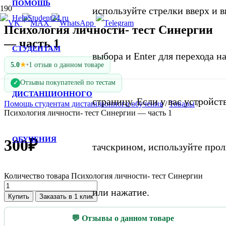
ПОМОЩЬ
используйте стрелки вверх и в
Психология личности- тест Синергии
— часть 1
СТУДЕНТАМ
выбора и Enter для перехода 
★
5.0
•
1 отзыв о данном товаре
Отзывы покупателей по тестам
✓
ДИСТАНЦИОННОГО
страницу. Если у вас устройст
Помощь студентам дистанционного обучения
/
Товары
/
Психология личности- тест Синергии — часть 1
ОБУЧЕНИЯ
300
₽
тачскрином, используйте про
Количество товара Психология личности- тест Синергии
или нажатие.
Купить
Заказать в 1 клик
💬 Отзывы о данном товаре