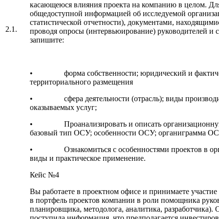
касающеюся влияния проекта на компанию в целом. Дл
общедоступной информацией об исследуемой организа
статистической отчетности), документами, находящимис
2.1.
проводя опросы (интервьюирование) руководителей и с
запишите:
• форма собственности; юридический и фактическ
территориального размещения
• сфера деятельности (отрасль); виды производи
оказываемых услуг;
• Проанализировать и описать организационную 
базовый тип ОСУ; особенности ОСУ; органиграмма ОС
• Ознакомиться с особенностями проектов в орган
виды и практическое применение.
Кейс №4
Вы работаете в проектном офисе и принимаете участие
в портфель проектов компании в роли помощника руков
планировщика, методолога, аналитика, разработчика).
поступила информация, что предполагается инвестиро