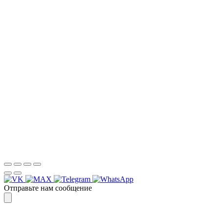
НАША КОМПАНИЯ РАБОТАЕТ НА
РЕЗУЛЬТАТ, СВЯЖИТЕСЬ С НАМИ И
УБЕДИТЕСЬ САМИ
Для более оперативной связи
предлагаем вести общение по
WhatsApp
или
Telegram
Спасибо, я знаю!
Отправьте нам сообщение