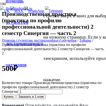
ПОМОЩЬ
Производственная практика
стрелки вверх и вниз для выбо
(практика по профилю
СТУДЕНТАМ
профессиональной деятельности) 2
семестр Синергия — часть 2
на нужную страницу. Если у в
Помощь студентам дистанционного обучения
/
Товары
/
ДИСТАНЦИОННОГО
Производственная практика (практика по профилю
профессиональной деятельности) 2 семестр Синергия — часть
2
тачскрином, используйте про
ОБУЧЕНИЯ
500
₽
нажатие.
Количество товара Производственная практика (практика по
профилю профессиональной деятельности) 2 семестр
Синергия
Купить
Заказать в 1 клик
Внимание!
Пожалуйста, указывайте Ваш