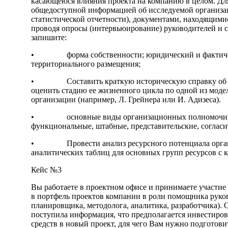
касающеюся влияния проекта на компанию в целом. Дл
общедоступной информацией об исследуемой организа
статистической отчетности), документами, находящимис
проводя опросы (интервьюирование) руководителей и с
запишите:
• форма собственности; юридический и фактическ
территориального размещения;
• Составить краткую историческую справку об эт
оценить стадию ее жизненного цикла по одной из мод
организации (например, Л. Грейнера или И. Адизеса).
• основные виды организационных полномочий 
функциональные, штабные, представительские, согласит
• Провести анализ ресурсного потенциала организ
аналитических таблиц для основных групп ресурсов с 
Кейс №3
Вы работаете в проектном офисе и принимаете участие
в портфель проектов компании в роли помощника руков
планировщика, методолога, аналитика, разработчика).
поступила информация, что предполагается инвестиро
средств в новый проект, для чего Вам нужно подгото