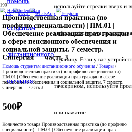
ПОМОЩЬ
используйте стрелки вверх и в
Производственная практика (по
профилю специальности) | ПМ.01 |
СТУДЕНТАМ
Обеспечение реализации прав граждан
выбора и Enter для перехода 
в сфере пенсионного обеспечения и
социальной защиты. 7 семестр.
ДИСТАНЦИОННОГО
Синергия — часть 3
страницу. Если у вас устройст
Помощь студентам дистанционного обучения
/
Товары
/
Производственная практика (по профилю специальности) |
ПМ.01 | Обеспечение реализации прав граждан в сфере
ОБУЧЕНИЯ
пенсионного обеспечения и социальной защиты. 7 семестр.
тачскрином, используйте про
Синергия — часть 3
500
₽
или нажатие.
Количество товара Производственная практика (по профилю
специальности) | ПМ.01 | Обеспечение реализации прав