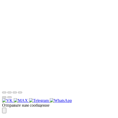
НАША КОМПАНИЯ РАБОТАЕТ НА
РЕЗУЛЬТАТ, СВЯЖИТЕСЬ С НАМИ И
УБЕДИТЕСЬ САМИ
Для более оперативной связи
предлагаем вести общение по
WhatsApp
или
Telegram
Спасибо, я знаю!
Отправьте нам сообщение