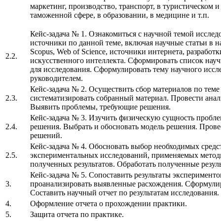
маркетинг, производство, транспорт, в туристическом и
таможенной сфере, в образовании, в медицине и т.п.
Кейс-задача № 1. Ознакомиться с научной темой исслед
источники по данной теме, включая научные статьи в 
Scopus, Web of Science, источники интернета, разработ
2.2.
искусственного интеллекта. Сформировать список нау
для исследования. Сформулировать тему научного иссле
руководителем.
Кейс-задача № 2. Осуществить сбор материалов по теме
2.3.
систематизировать собранный материал. Провести ана
Выявить проблемы, требующие решения.
Кейс-задача № 3. Изучить физическую сущность пробл
2.4.
решения. Выбрать и обосновать модель решения. Пров
решений.
Кейс-задача № 4. Обосновать выбор необходимых средс
2.5.
экспериментальных исследований, применяемых метод
полученных результатов. Обработать полученные резул
Кейс-задача № 5. Сопоставить результаты эксперимент
3.
проанализировать выявленные расхождения. Сформули
Составить научный отчет по результатам исследования.
4.
Оформление отчета о прохождении практики.
5.
Защита отчета по практике.