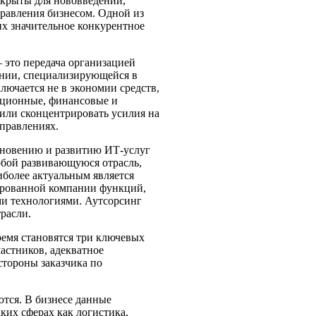
ткрыты для нововведений,
равления бизнесом. Одной из
х значительное конкурентное
— это передача организацией
нии, специализирующейся в
лючается не в экономии средств,
ационные, финансовые и
 или сконцентрировать усилия на
правлениях.
новению и развитию ИТ-услуг
собой развивающуюся отрасль,
более актуальным является
ированной компании функций,
и технологиями. Аутсорсинг
расли.
ремя становятся три ключевых
астников, адекватное
стороны заказчика по
тся. В бизнесе данные
ких сферах как логистика,