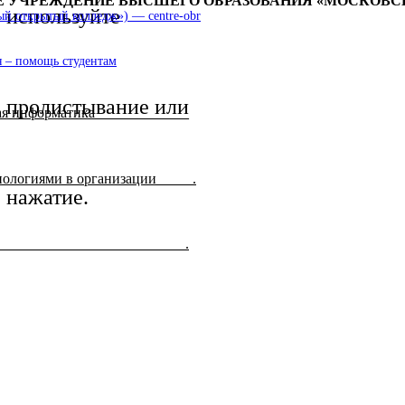
ОЕ УЧРЕЖДЕНИЕ ВЫСШЕГО ОБРАЗОВАНИЯ «МОСКО
используйте
 открытый колледж») — centre-obr
 – помощь студентам
пролистывание или
ая информатика_____________
ологиями в организации_____
.
нажатие.
______ __ .