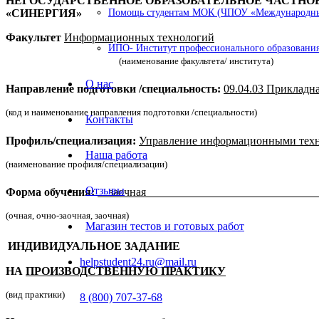
НЕГОСУДАРСТВЕННОЕ ОБРАЗОВАТЕЛЬНОЕ ЧАСТН
«СИНЕРГИЯ»
Помощь студентам МОК (ЧПОУ «Международный
Факультет
Информационных технологий
ИПО- Институт профессионального образования
(наименование факультета/ института)
О нас
Направление подготовки /специальность:
09.04.03 Прикладн
(код и наименование направления подготовки /специальности)
Контакты
Профиль/специализация:
Управление информационными техн
Наша работа
(наименование профиля/специализации)
Отзывы
Форма обучения:
заочная _____ __
(очная, очно-заочная, заочная)
Магазин тестов и готовых работ
ИНДИВИДУАЛЬНОЕ ЗАДАНИЕ
helpstudent24.ru@mail.ru
НА
ПРОИЗВОДСТВЕННУЮ ПРАКТИКУ
(вид практики)
8 (800) 707-37-68