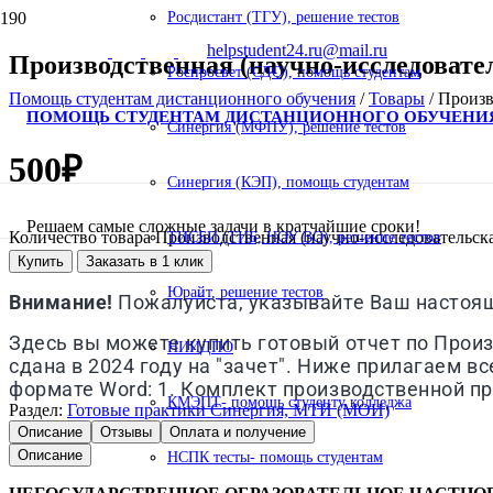
Росдистант (ТГУ), решение тестов
helpstudent24.ru@mail.ru
Производственная (научно-исследовател
Роспросвет (СДО), помощь студентам
Помощь студентам дистанционного обучения
/
Товары
/
Произв
ПОМОЩЬ СТУДЕНТАМ ДИСТАНЦИОННОГО ОБУЧЕНИ
Синергия (МФПУ), решение тестов
500
₽
Синергия (КЭП), помощь студентам
Решаем самые сложные задачи в кратчайшие сроки!
Количество товара Производственная (научно-исследовательска
ТИСБИ (ТИБ, НОУ ВО), решение тестов
Купить
Заказать в 1 клик
Юрайт, решение тестов
Внимание!
Пожалуйста, указывайте Ваш настоящи
Здесь вы можете купить готовый отчет по Произ
НИИДПО
сдана в 2024 году на "зачет". Ниже прилагаем в
формате Word: 1. Комплект производственной пр
КМЭПТ- помощь студенту колледжа
Раздел:
Готовые практики Синергия, МТИ (МОИ)
Описание
Отзывы
Оплата и получение
Описание
НСПК тесты- помощь студентам