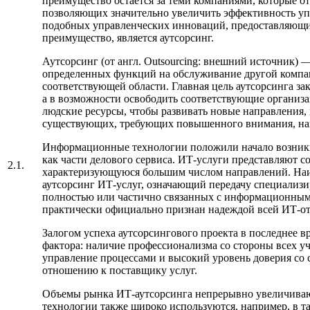
преимущество остается за теми компаниями, которые о
позволяющих значительно увеличить эффективность уп
подобных управленческих инноваций, предоставляющи
преимущество, является аутсорсинг.
Аутсорсинг (от англ. Outsourcing: внешний источник) 
определенных функций на обслуживание другой компа
соответствующей области. Главная цель аутсорсинга зак
а в возможности освободить соответствующие организ
людские ресурсы, чтобы развивать новые направления,
существующих, требующих повышенного внимания, на
Информационные технологии положили начало возник
как части делового сервиса. ИТ-услуги представляют 
2.1.
характеризующуюся большим числом направлений. Наи
аутсорсинг ИТ-услуг, означающий передачу специализ
полностью или частично связанных с информационным
практически официально признан надеждой всей ИТ-от
Залогом успеха аутсорсингового проекта в последнее в
фактора: наличие профессионализма со стороны всех уч
управление процессами и высокий уровень доверия со 
отношению к поставщику услуг.
Объемы рынка ИТ-аутсорсинга непрерывно увеличиваю
технологии также широко используются, например, в та