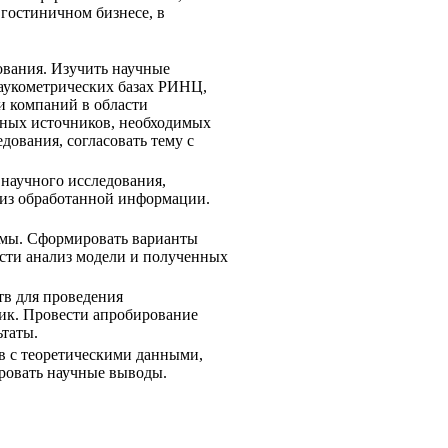
 гостиничном бизнесе, в
ования. Изучить научные
наукометрических базах РИНЦ,
ки компаний в области
чных источников, необходимых
дования, согласовать тему с
 научного исследования,
лиз обработанной информации.
емы. Сформировать варианты
ести анализ модели и полученных
тв для проведения
ик. Провести апробирование
ьтаты.
ов с теоретическими данными,
ровать научные выводы.