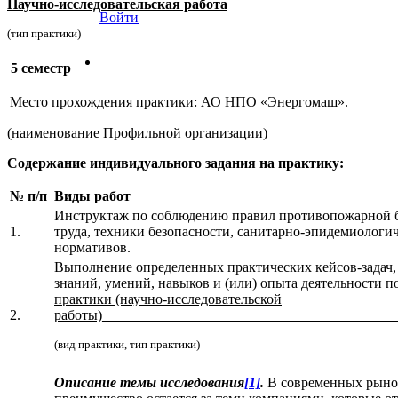
Научно-исследовательская работа
Войти
(тип практики)
5 семестр
Место прохождения практики: АО НПО «Энергомаш».
(наименование Профильной организации)
Содержание индивидуального задания на практику:
№ п/п
Виды работ
Инструктаж по соблюдению правил противопожарной б
1.
труда, техники безопасности, санитарно-эпидемиологи
нормативов.
Выполнение определенных практических кейсов-задач,
знаний, умений, навыков и (или) опыта деятельности п
практики (научно-исследовательской
2.
работы)_________________________________________
(вид практики, тип практики)
Описание темы исследования
[1]
.
В современных рыно