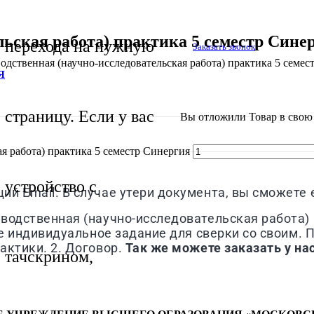
ьская работа) практика 5 семестр Сине
перехода на нужную
Заказать звонок
одственная (научно-исследовательская работа) практика 5 семес
Я
страницу. Если у вас
Вы отложили
Товар
в свою 
я работа) практика 5 семестр Синергия
устройство с
й Email. В случае утери документа, вы сможете е
водственная (научно-исследовательская работа) 
се индивидуальное задание для сверки со своим. 
актики. 2. Договор.
Так же можете заказать у нас
тачскрином,