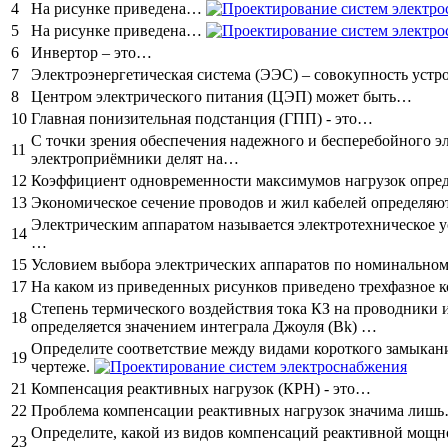
4
На рисунке приведена…
5
На рисунке приведена…
6
Инвертор – это…
7
Электроэнергетическая система (ЭЭС) – совокупность устр
8
Центром электрического питания (ЦЭП) может быть…
10
Главная понизительная подстанция (ГПП) - это…
С точки зрения обеспечения надежного и бесперебойного 
11
электроприёмники делят на…
12
Коэффициент одновременности максимумов нагрузок опре
13
Экономическое сечение проводов и жил кабелей определя
Электрическим аппаратом называется электротехническое у
14
…
15
Условием выбора электрических аппаратов по номинальном
17
На каком из приведенных рисунков приведено трехфазное к
Степень термического воздействия тока КЗ на проводники 
18
определяется значением интеграла Джоуля (Bk) …
Определите соответствие между видами короткого замыкани
19
чертеже.
21
Компенсация реактивных нагрузок (КРН) - это…
22
Проблема компенсации реактивных нагрузок значима лиш
Определите, какой из видов компенсаций реактивной мощно
23