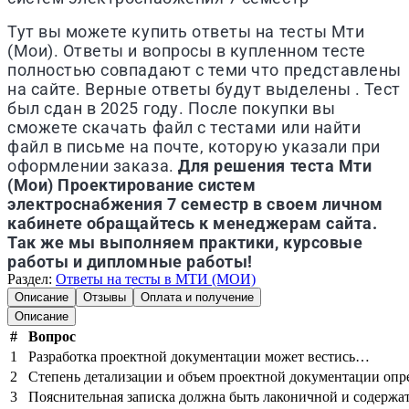
Тут вы можете купить ответы на тесты
Мти
(Мои)
. Ответы и вопросы в купленном тесте
полностью совпадают с теми что представлены
на сайте. Верные ответы будут выделены . Тест
был сдан в 2025 году. После покупки вы
сможете скачать файл с тестами или найти
файл в письме на почте, которую указали при
оформлении заказа.
Для решения теста
Мти
(Мои)
Проектирование систем
электроснабжения 7 семестр
в своем личном
кабинете обращайтесь к менеджерам сайта.
Так же мы выполняем практики, курсовые
работы и дипломные работы!
Раздел:
Ответы на тесты в МТИ (МОИ)
Описание
Отзывы
Оплата и получение
Описание
#
Вопрос
1
Разработка проектной документации может вестись…
2
Степень детализации и объем проектной документации оп
3
Пояснительная записка должна быть лаконичной и содерж