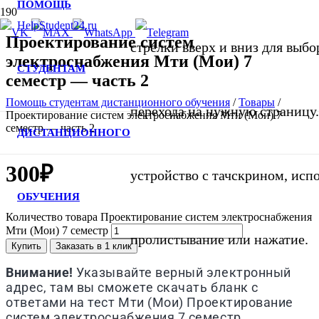
ПОМОЩЬ
Проектирование систем
стрелки вверх и вниз для выбор
электроснабжения Мти (Мои) 7
СТУДЕНТАМ
семестр — часть 2
Помощь студентам дистанционного обучения
/
Товары
/
перехода на нужную страницу.
Проектирование систем электроснабжения Мти (Мои) 7
семестр — часть 2
ДИСТАНЦИОННОГО
300
₽
устройство с тачскрином, исп
ОБУЧЕНИЯ
Количество товара Проектирование систем электроснабжения
Мти (Мои) 7 семестр
пролистывание или нажатие.
Купить
Заказать в 1 клик
Внимание!
Указывайте верный электронный
адрес, там вы сможете скачать бланк с
ответами на тест
Мти (Мои)
Проектирование
систем электроснабжения 7 семестр