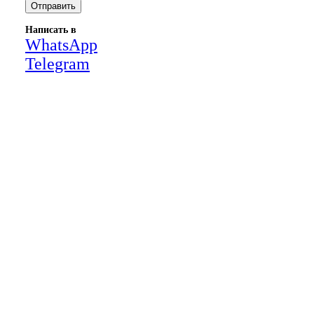
Написать в
WhatsApp
Telegram
Close
this
module
НАША КОМПАНИЯ РАБОТАЕТ НА
РЕЗУЛЬТАТ, СВЯЖИТЕСЬ С НАМИ И
УБЕДИТЕСЬ САМИ
Для более оперативной связи
предлагаем вести общение по